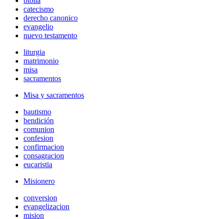
biblia
catecismo
derecho canonico
evangelio
nuevo testamento
liturgia
matrimonio
misa
sacramentos
Misa y sacramentos
bautismo
bendición
comunion
confesion
confirmacion
consagracion
eucaristia
Misionero
conversion
evangelizacion
mision