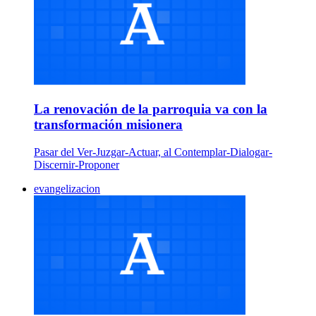
La renovación de la parroquia va con la
transformación misionera
Pasar del Ver-Juzgar-Actuar, al Contemplar-Dialogar-
Discernir-Proponer
evangelizacion