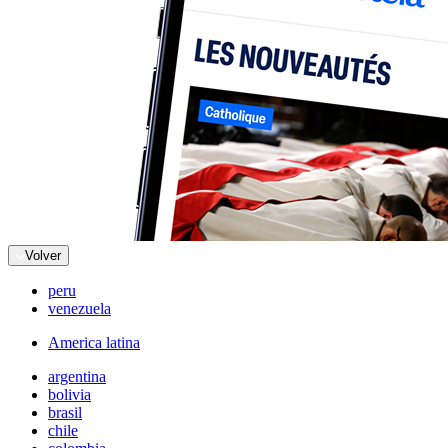
Volver
peru
venezuela
America latina
argentina
bolivia
brasil
chile