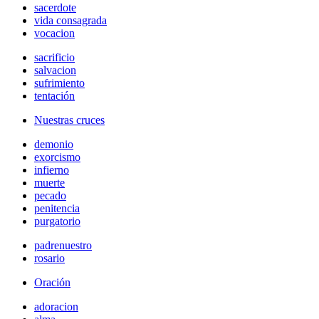
sacerdote
vida consagrada
vocacion
sacrificio
salvacion
sufrimiento
tentación
Nuestras cruces
demonio
exorcismo
infierno
muerte
pecado
penitencia
purgatorio
padrenuestro
rosario
Oración
adoracion