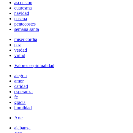
ascension
cuaresma
navidad
pascua
pentecostes
semana santa
misericordia
paz
verdad
virtud
Valores espiritualidad
alegria
amor
caridad
esperanza
fe
gracia
humildad
Arte
alabanza