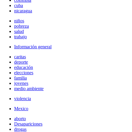
colombia
cuba
nicaragua
niños
pobreza
salud
trabajo
Información general
caritas
deporte
educación
elecciones
familia
jovenes
medio ambiente
violencia
Mexico
aborto
Desapariciones
drogas