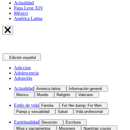
Actualidad
Papa Leon XIV
México
América Latina
Edición
español
Adiccion
Adolescencia
Adopción
Actualidad
America latina
Información general
Mexico
Mundo
Religión
Vaticano
Estilo de vida
Familia
For Her &amp; For Men
Pareja y sexualidad
Salud
Vida profesional
Espiritualidad
Devocion
Escritura
Misa y sacramentos
Misionero
Nuestras cruces