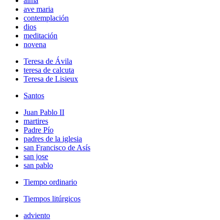
alma
ave maria
contemplación
dios
meditación
novena
Teresa de Ávila
teresa de calcuta
Teresa de Lisieux
Santos
Juan Pablo II
martires
Padre Pío
padres de la iglesia
san Francisco de Asís
san jose
san pablo
Tiempo ordinario
Tiempos litúrgicos
adviento