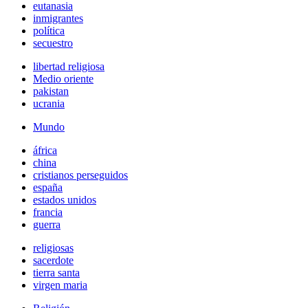
eutanasia
inmigrantes
política
secuestro
libertad religiosa
Medio oriente
pakistan
ucrania
Mundo
áfrica
china
cristianos perseguidos
españa
estados unidos
francia
guerra
religiosas
sacerdote
tierra santa
virgen maria