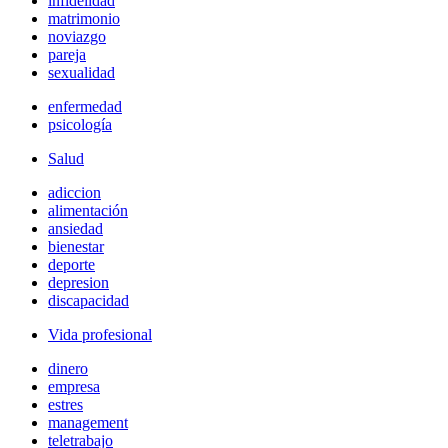
infidelidad
matrimonio
noviazgo
pareja
sexualidad
enfermedad
psicología
Salud
adiccion
alimentación
ansiedad
bienestar
deporte
depresion
discapacidad
Vida profesional
dinero
empresa
estres
management
teletrabajo