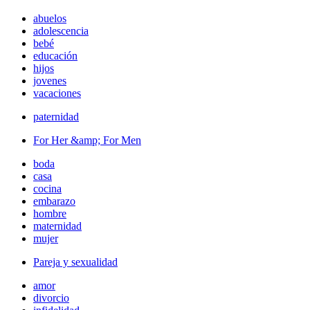
abuelos
adolescencia
bebé
educación
hijos
jovenes
vacaciones
paternidad
For Her &amp; For Men
boda
casa
cocina
embarazo
hombre
maternidad
mujer
Pareja y sexualidad
amor
divorcio