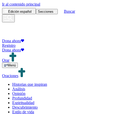
Ir al contenido principal
Buscar
Edición
español
Secciones
Dona ahora
Registro
Dona ahora
Orar
Menú
Oraciones
Historias que inspiran
Análisis
Opinión
Profundidad
Espiritualidad
Descubrimiento
Estilo de vida