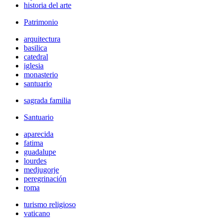
historia del arte
Patrimonio
arquitectura
basilica
catedral
iglesia
monasterio
santuario
sagrada familia
Santuario
aparecida
fatima
guadalupe
lourdes
medjugorje
peregrinación
roma
turismo religioso
vaticano