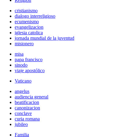
Religión
cristianismo
dialogo interreligioso
ecumenismo
evangelizacion
iglesia catolica
jornada mundial de la juventud
misionero
misa
papa francisco
sinodo
viaje apostólico
Vaticano
angelus
audiencia general
beatificacion
canonizacion
conclave
curia romana
jubileo
Familia