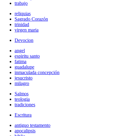
trabajo
reliquias
Sagrado Corazón
trinidad
virgen maria
Devocion
angel
espiritu santo
fatima
guadalupe
inmaculada concepción
jesucristo
milagro
Salmos
teologia
tradiciones
Escritura
antiguo testamento
apocalipsis