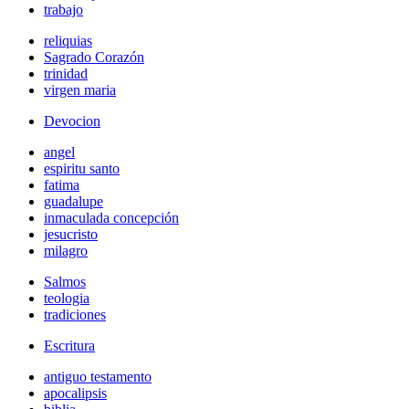
trabajo
reliquias
Sagrado Corazón
trinidad
virgen maria
Devocion
angel
espiritu santo
fatima
guadalupe
inmaculada concepción
jesucristo
milagro
Salmos
teologia
tradiciones
Escritura
antiguo testamento
apocalipsis