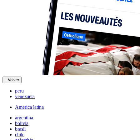
Volver
peru
venezuela
America latina
argentina
bolivia
brasil
chile