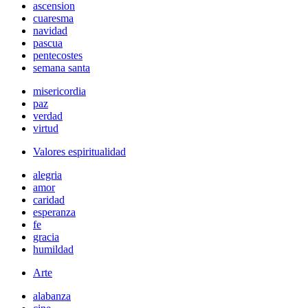
ascension
cuaresma
navidad
pascua
pentecostes
semana santa
misericordia
paz
verdad
virtud
Valores espiritualidad
alegria
amor
caridad
esperanza
fe
gracia
humildad
Arte
alabanza