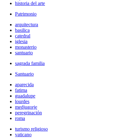
historia del arte
Patrimonio
arquitectura
basilica
catedral
iglesia
monasterio
santuario
sagrada familia
Santuario
aparecida
fatima
guadalupe
lourdes
medjugorje
peregrinación
roma
turismo religioso
vaticano