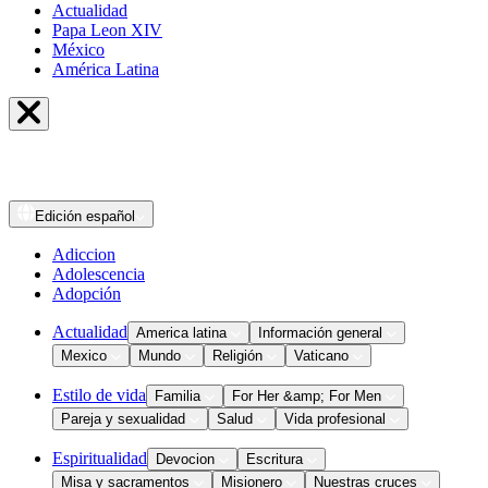
Actualidad
Papa Leon XIV
México
América Latina
Edición
español
Adiccion
Adolescencia
Adopción
Actualidad
America latina
Información general
Mexico
Mundo
Religión
Vaticano
Estilo de vida
Familia
For Her &amp; For Men
Pareja y sexualidad
Salud
Vida profesional
Espiritualidad
Devocion
Escritura
Misa y sacramentos
Misionero
Nuestras cruces