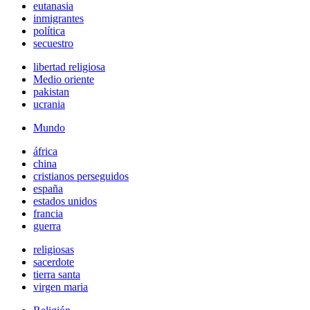
eutanasia
inmigrantes
política
secuestro
libertad religiosa
Medio oriente
pakistan
ucrania
Mundo
áfrica
china
cristianos perseguidos
españa
estados unidos
francia
guerra
religiosas
sacerdote
tierra santa
virgen maria