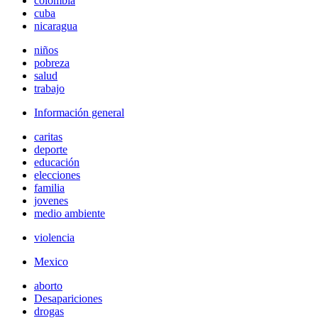
colombia
cuba
nicaragua
niños
pobreza
salud
trabajo
Información general
caritas
deporte
educación
elecciones
familia
jovenes
medio ambiente
violencia
Mexico
aborto
Desapariciones
drogas