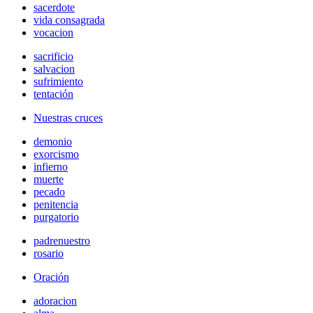
sacerdote
vida consagrada
vocacion
sacrificio
salvacion
sufrimiento
tentación
Nuestras cruces
demonio
exorcismo
infierno
muerte
pecado
penitencia
purgatorio
padrenuestro
rosario
Oración
adoracion