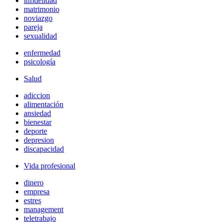
infidelidad
matrimonio
noviazgo
pareja
sexualidad
enfermedad
psicología
Salud
adiccion
alimentación
ansiedad
bienestar
deporte
depresion
discapacidad
Vida profesional
dinero
empresa
estres
management
teletrabajo