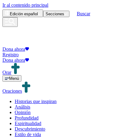
Ir al contenido principal
Buscar
Edición
español
Secciones
Dona ahora
Registro
Dona ahora
Orar
Menú
Oraciones
Historias que inspiran
Análisis
Opinión
Profundidad
Espiritualidad
Descubrimiento
Estilo de vida