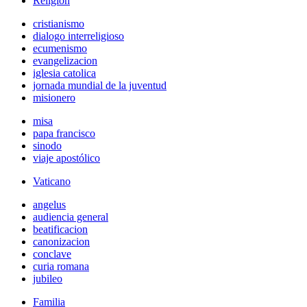
Religión
cristianismo
dialogo interreligioso
ecumenismo
evangelizacion
iglesia catolica
jornada mundial de la juventud
misionero
misa
papa francisco
sinodo
viaje apostólico
Vaticano
angelus
audiencia general
beatificacion
canonizacion
conclave
curia romana
jubileo
Familia