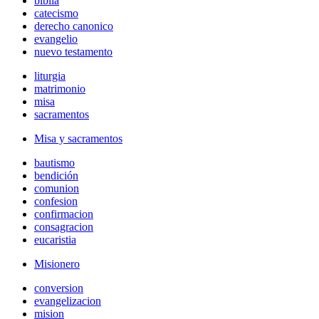
biblia
catecismo
derecho canonico
evangelio
nuevo testamento
liturgia
matrimonio
misa
sacramentos
Misa y sacramentos
bautismo
bendición
comunion
confesion
confirmacion
consagracion
eucaristia
Misionero
conversion
evangelizacion
mision