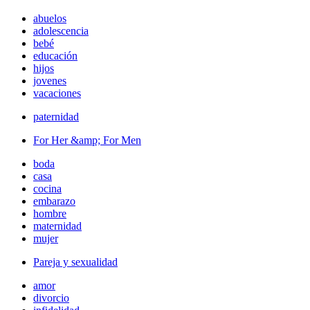
abuelos
adolescencia
bebé
educación
hijos
jovenes
vacaciones
paternidad
For Her &amp; For Men
boda
casa
cocina
embarazo
hombre
maternidad
mujer
Pareja y sexualidad
amor
divorcio