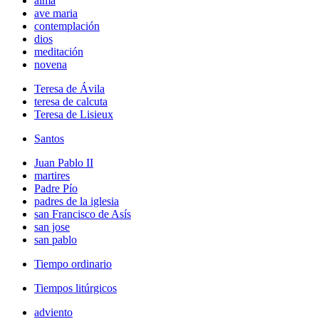
alma
ave maria
contemplación
dios
meditación
novena
Teresa de Ávila
teresa de calcuta
Teresa de Lisieux
Santos
Juan Pablo II
martires
Padre Pío
padres de la iglesia
san Francisco de Asís
san jose
san pablo
Tiempo ordinario
Tiempos litúrgicos
adviento