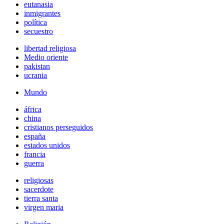
eutanasia
inmigrantes
política
secuestro
libertad religiosa
Medio oriente
pakistan
ucrania
Mundo
áfrica
china
cristianos perseguidos
españa
estados unidos
francia
guerra
religiosas
sacerdote
tierra santa
virgen maria