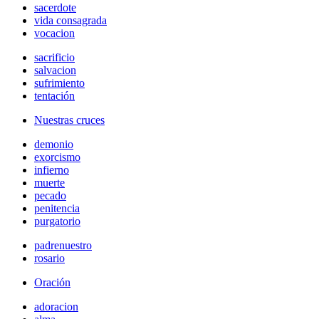
sacerdote
vida consagrada
vocacion
sacrificio
salvacion
sufrimiento
tentación
Nuestras cruces
demonio
exorcismo
infierno
muerte
pecado
penitencia
purgatorio
padrenuestro
rosario
Oración
adoracion