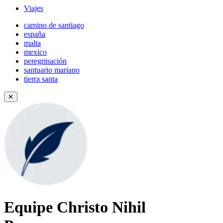
Viajes
camino de santiago
españa
malta
mexico
peregrinación
santuario mariano
tierra santa
✕
Equipe Christo Nihil