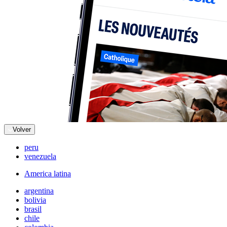
Volver
peru
venezuela
America latina
argentina
bolivia
brasil
chile