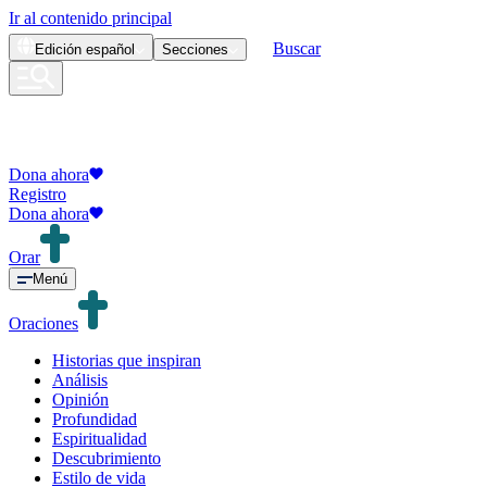
Ir al contenido principal
Buscar
Edición
español
Secciones
Dona ahora
Registro
Dona ahora
Orar
Menú
Oraciones
Historias que inspiran
Análisis
Opinión
Profundidad
Espiritualidad
Descubrimiento
Estilo de vida