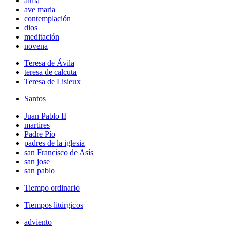
alma
ave maria
contemplación
dios
meditación
novena
Teresa de Ávila
teresa de calcuta
Teresa de Lisieux
Santos
Juan Pablo II
martires
Padre Pío
padres de la iglesia
san Francisco de Asís
san jose
san pablo
Tiempo ordinario
Tiempos litúrgicos
adviento