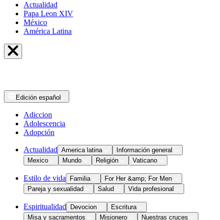
Actualidad
Papa Leon XIV
México
América Latina
Edición
español
Adiccion
Adolescencia
Adopción
Actualidad
America latina
Información general
Mexico
Mundo
Religión
Vaticano
Estilo de vida
Familia
For Her &amp; For Men
Pareja y sexualidad
Salud
Vida profesional
Espiritualidad
Devocion
Escritura
Misa y sacramentos
Misionero
Nuestras cruces