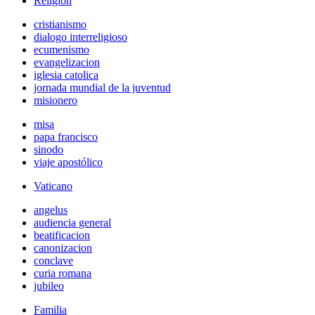
Religión
cristianismo
dialogo interreligioso
ecumenismo
evangelizacion
iglesia catolica
jornada mundial de la juventud
misionero
misa
papa francisco
sinodo
viaje apostólico
Vaticano
angelus
audiencia general
beatificacion
canonizacion
conclave
curia romana
jubileo
Familia