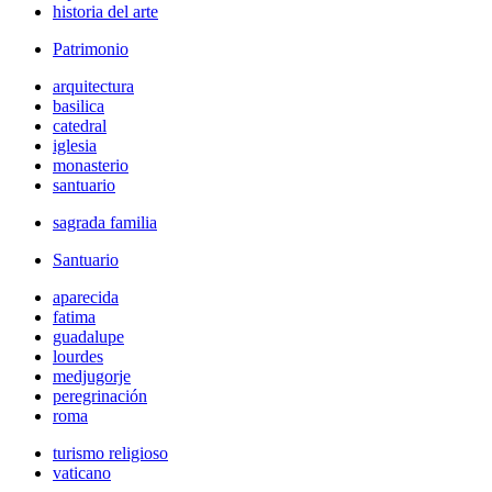
historia del arte
Patrimonio
arquitectura
basilica
catedral
iglesia
monasterio
santuario
sagrada familia
Santuario
aparecida
fatima
guadalupe
lourdes
medjugorje
peregrinación
roma
turismo religioso
vaticano