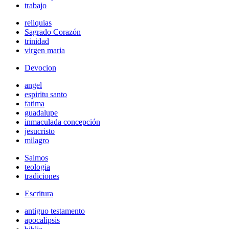
trabajo
reliquias
Sagrado Corazón
trinidad
virgen maria
Devocion
angel
espiritu santo
fatima
guadalupe
inmaculada concepción
jesucristo
milagro
Salmos
teologia
tradiciones
Escritura
antiguo testamento
apocalipsis