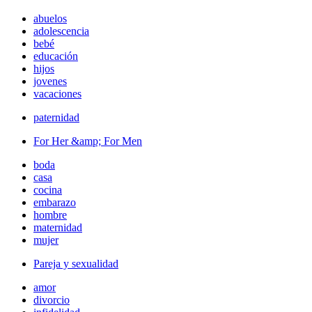
abuelos
adolescencia
bebé
educación
hijos
jovenes
vacaciones
paternidad
For Her &amp; For Men
boda
casa
cocina
embarazo
hombre
maternidad
mujer
Pareja y sexualidad
amor
divorcio