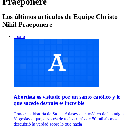
Praeponere
Los últimos artículos de Equipe Christo
Nihil Praeponere
aborto
Abortista es visitado por un santo católico y lo
que sucede después es increíble
Conoce la historia de Stojan Adasevic, el médico de la antigua
Yugoslavia que, después de realizar más de 50 mil abortos,
descubrió la verdad sobre lo que hacía