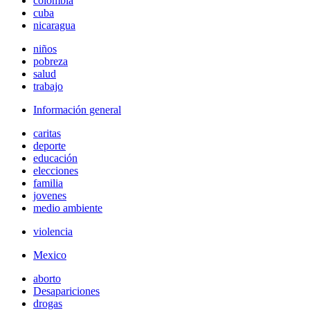
colombia
cuba
nicaragua
niños
pobreza
salud
trabajo
Información general
caritas
deporte
educación
elecciones
familia
jovenes
medio ambiente
violencia
Mexico
aborto
Desapariciones
drogas