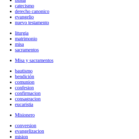
biblia
catecismo
derecho canonico
evangelio
nuevo testamento
liturgia
matrimonio
misa
sacramentos
Misa y sacramentos
bautismo
bendición
comunion
confesion
confirmacion
consagracion
eucaristia
Misionero
conversion
evangelizacion
mision