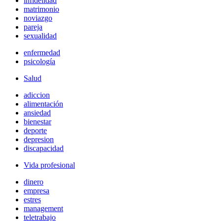
infidelidad
matrimonio
noviazgo
pareja
sexualidad
enfermedad
psicología
Salud
adiccion
alimentación
ansiedad
bienestar
deporte
depresion
discapacidad
Vida profesional
dinero
empresa
estres
management
teletrabajo