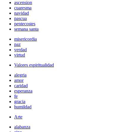
ascension
cuaresma
navidad
pascua
pentecostes
semana santa
misericordia
paz
verdad
virtud
Valores espiritualidad
alegria
amor
caridad
esperanza
fe
gracia
humildad
Arte
alabanza