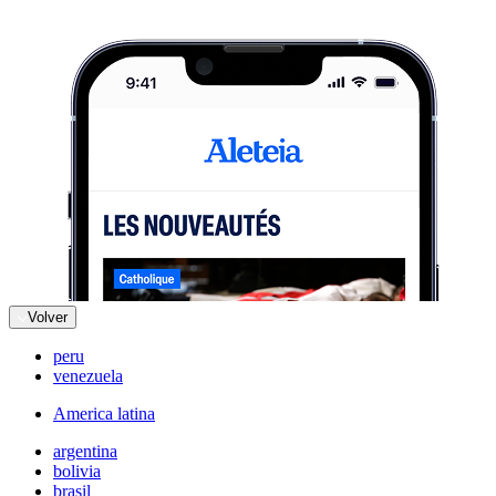
Volver
peru
venezuela
America latina
argentina
bolivia
brasil