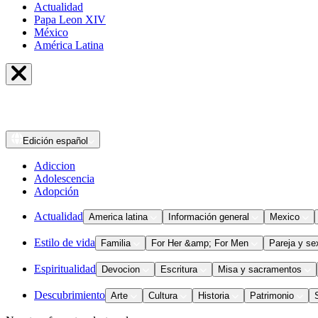
Actualidad
Papa Leon XIV
México
América Latina
Edición
español
Adiccion
Adolescencia
Adopción
Actualidad
America latina
Información general
Mexico
Estilo de vida
Familia
For Her &amp; For Men
Pareja y se
Espiritualidad
Devocion
Escritura
Misa y sacramentos
Descubrimiento
Arte
Cultura
Historia
Patrimonio