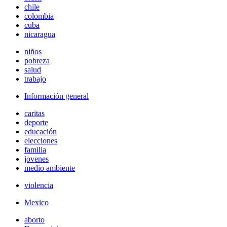
chile
colombia
cuba
nicaragua
niños
pobreza
salud
trabajo
Información general
caritas
deporte
educación
elecciones
familia
jovenes
medio ambiente
violencia
Mexico
aborto