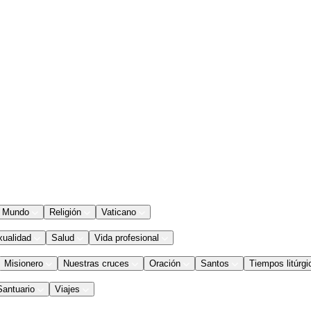
Mundo
Religión
Vaticano
xualidad
Salud
Vida profesional
Misionero
Nuestras cruces
Oración
Santos
Tiempos litúrgi
Santuario
Viajes