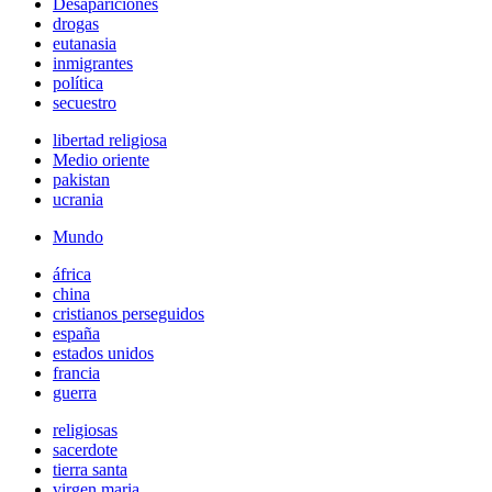
Desapariciones
drogas
eutanasia
inmigrantes
política
secuestro
libertad religiosa
Medio oriente
pakistan
ucrania
Mundo
áfrica
china
cristianos perseguidos
españa
estados unidos
francia
guerra
religiosas
sacerdote
tierra santa
virgen maria