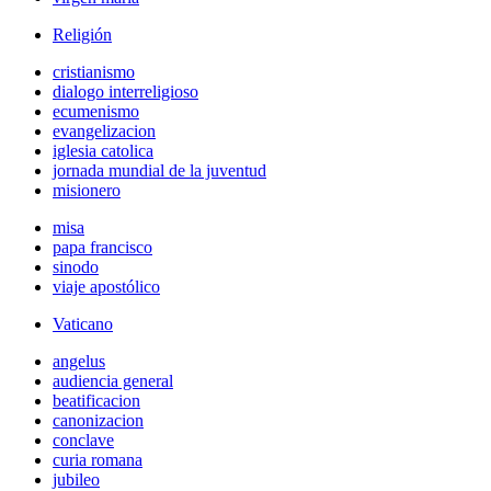
Religión
cristianismo
dialogo interreligioso
ecumenismo
evangelizacion
iglesia catolica
jornada mundial de la juventud
misionero
misa
papa francisco
sinodo
viaje apostólico
Vaticano
angelus
audiencia general
beatificacion
canonizacion
conclave
curia romana
jubileo