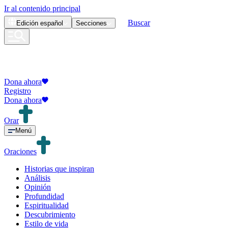
Ir al contenido principal
Buscar
Edición
español
Secciones
Dona ahora
Registro
Dona ahora
Orar
Menú
Oraciones
Historias que inspiran
Análisis
Opinión
Profundidad
Espiritualidad
Descubrimiento
Estilo de vida