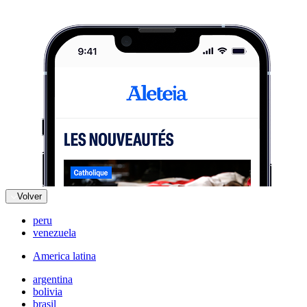
Volver
peru
venezuela
America latina
argentina
bolivia
brasil