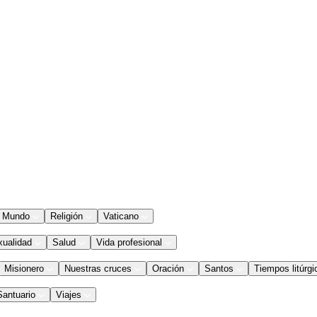
Mundo
Religión
Vaticano
xualidad
Salud
Vida profesional
Misionero
Nuestras cruces
Oración
Santos
Tiempos litúrgi
Santuario
Viajes