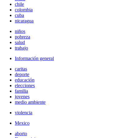
chile
colombia
cuba
nicaragua
niños
pobreza
salud
trabajo
Información general
caritas
deporte
educación
elecciones
familia
jovenes
medio ambiente
violencia
Mexico
aborto