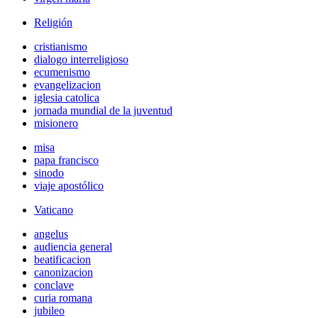
Religión
cristianismo
dialogo interreligioso
ecumenismo
evangelizacion
iglesia catolica
jornada mundial de la juventud
misionero
misa
papa francisco
sinodo
viaje apostólico
Vaticano
angelus
audiencia general
beatificacion
canonizacion
conclave
curia romana
jubileo