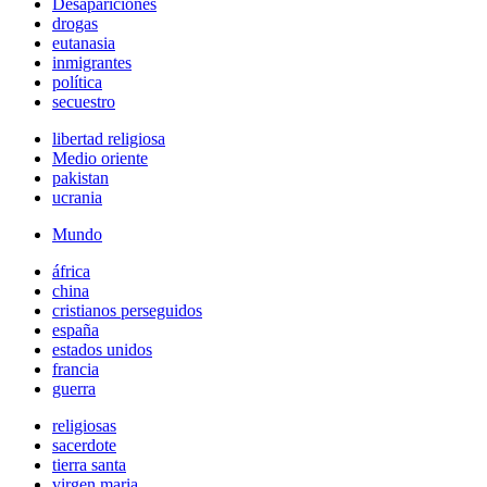
Desapariciones
drogas
eutanasia
inmigrantes
política
secuestro
libertad religiosa
Medio oriente
pakistan
ucrania
Mundo
áfrica
china
cristianos perseguidos
españa
estados unidos
francia
guerra
religiosas
sacerdote
tierra santa
virgen maria