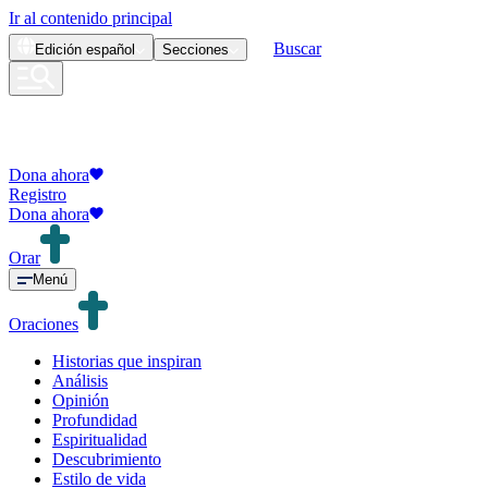
Ir al contenido principal
Buscar
Edición
español
Secciones
Dona ahora
Registro
Dona ahora
Orar
Menú
Oraciones
Historias que inspiran
Análisis
Opinión
Profundidad
Espiritualidad
Descubrimiento
Estilo de vida