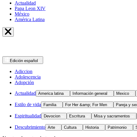
Actualidad
Papa Leon XIV
México
América Latina
Edición
español
Adiccion
Adolescencia
Adopción
Actualidad
America latina
Información general
Mexico
Estilo de vida
Familia
For Her &amp; For Men
Pareja y se
Espiritualidad
Devocion
Escritura
Misa y sacramentos
Descubrimiento
Arte
Cultura
Historia
Patrimonio