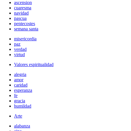
ascension
cuaresma
navidad
pascua
pentecostes
semana santa
misericordia
paz
verdad
virtud
Valores espiritualidad
alegria
amor
caridad
esperanza
fe
gracia
humildad
Arte
alabanza