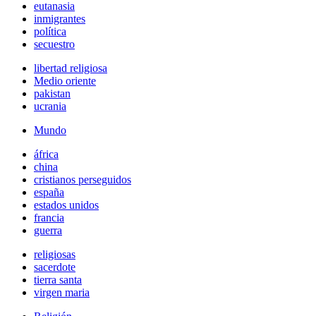
eutanasia
inmigrantes
política
secuestro
libertad religiosa
Medio oriente
pakistan
ucrania
Mundo
áfrica
china
cristianos perseguidos
españa
estados unidos
francia
guerra
religiosas
sacerdote
tierra santa
virgen maria