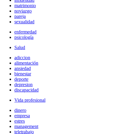
infidelidad
matrimonio
noviazgo
pareja
sexualidad
enfermedad
psicología
Salud
adiccion
alimentación
ansiedad
bienestar
deporte
depresion
discapacidad
Vida profesional
dinero
empresa
estres
management
teletrabajo