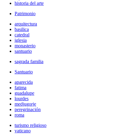
historia del arte
Patrimonio
arquitectura
basilica
catedral
iglesia
monasterio
santuario
sagrada familia
Santuario
aparecida
fatima
guadalupe
lourdes
medjugorje
peregrinación
roma
turismo religioso
vaticano