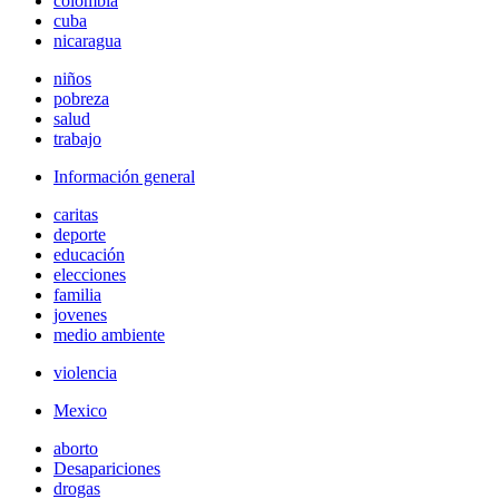
colombia
cuba
nicaragua
niños
pobreza
salud
trabajo
Información general
caritas
deporte
educación
elecciones
familia
jovenes
medio ambiente
violencia
Mexico
aborto
Desapariciones
drogas