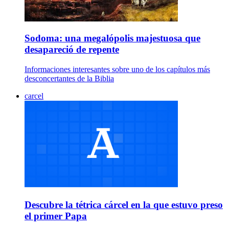
Sodoma: una megalópolis majestuosa que
desapareció de repente
Informaciones interesantes sobre uno de los capítulos más
desconcertantes de la Biblia
carcel
Descubre la tétrica cárcel en la que estuvo preso
el primer Papa