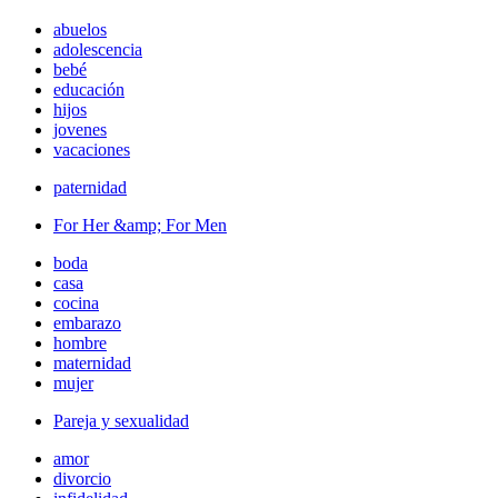
abuelos
adolescencia
bebé
educación
hijos
jovenes
vacaciones
paternidad
For Her &amp; For Men
boda
casa
cocina
embarazo
hombre
maternidad
mujer
Pareja y sexualidad
amor
divorcio