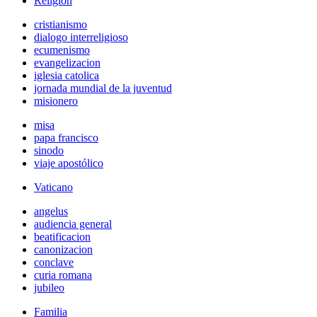
Religión
cristianismo
dialogo interreligioso
ecumenismo
evangelizacion
iglesia catolica
jornada mundial de la juventud
misionero
misa
papa francisco
sinodo
viaje apostólico
Vaticano
angelus
audiencia general
beatificacion
canonizacion
conclave
curia romana
jubileo
Familia