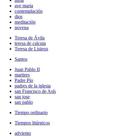
alma
ave maria
contemplación
dios
meditación
novena
Teresa de Ávila
teresa de calcuta
Teresa de Lisieux
Santos
Juan Pablo II
martires
Padre Pío
padres de la iglesia
san Francisco de Asís
san jose
san pablo
Tiempo ordinario
Tiempos litúrgicos
adviento