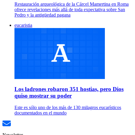
Restauración arqueológica de la Cárcel Mamertina en Roma
ofrece revelaciones más allá de toda expectativa sobre San
Pedro y la antigüedad pagana
eucaristia
Los ladrones robaron 351 hostias, pero Dios
quiso mostrar su poder
Este es sólo uno de los más de 130 milagros eucarísticos
documentados en el mundo
Newsletter