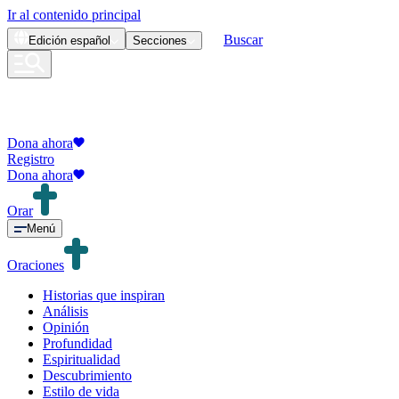
Ir al contenido principal
Buscar
Edición
español
Secciones
Dona ahora
Registro
Dona ahora
Orar
Menú
Oraciones
Historias que inspiran
Análisis
Opinión
Profundidad
Espiritualidad
Descubrimiento
Estilo de vida