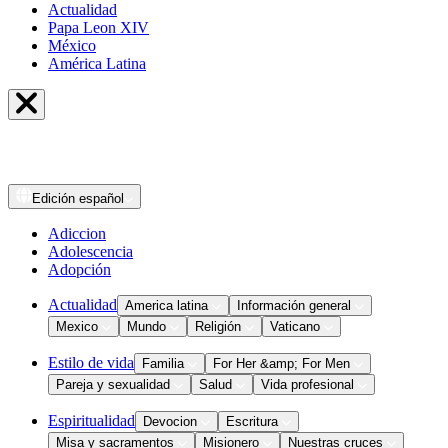
Actualidad
Papa Leon XIV
México
América Latina
Edición
español
Adiccion
Adolescencia
Adopción
Actualidad
America latina
Información general
Mexico
Mundo
Religión
Vaticano
Estilo de vida
Familia
For Her &amp; For Men
Pareja y sexualidad
Salud
Vida profesional
Espiritualidad
Devocion
Escritura
Misa y sacramentos
Misionero
Nuestras cruces