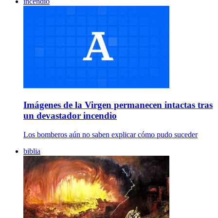
incendio
Imágenes de la Virgen permanecen intactas tras
un devastador incendio
Los bomberos aún no saben explicar cómo pudo suceder
biblia