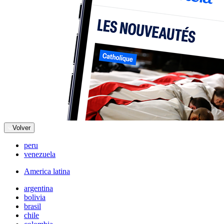
Volver
peru
venezuela
America latina
argentina
bolivia
brasil
chile