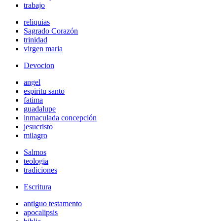
trabajo
reliquias
Sagrado Corazón
trinidad
virgen maria
Devocion
angel
espiritu santo
fatima
guadalupe
inmaculada concepción
jesucristo
milagro
Salmos
teologia
tradiciones
Escritura
antiguo testamento
apocalipsis