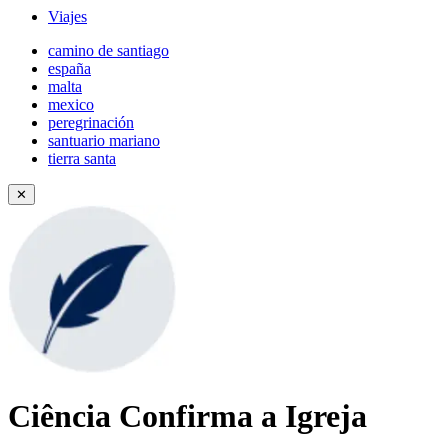
Viajes
camino de santiago
españa
malta
mexico
peregrinación
santuario mariano
tierra santa
✕
Ciência Confirma a Igreja