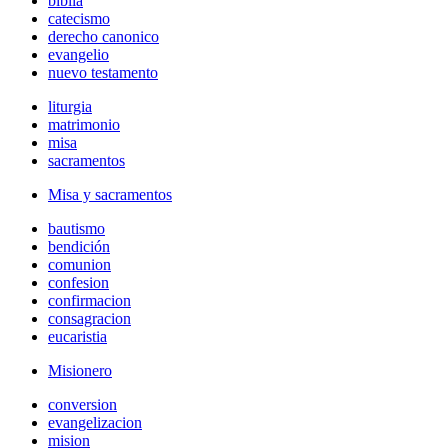
biblia
catecismo
derecho canonico
evangelio
nuevo testamento
liturgia
matrimonio
misa
sacramentos
Misa y sacramentos
bautismo
bendición
comunion
confesion
confirmacion
consagracion
eucaristia
Misionero
conversion
evangelizacion
mision