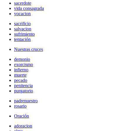
sacerdote
vida consagrada
vocacion
sacrificio
salvacion
sufrimiento
tentación
Nuestras cruces
demonio
exorcismo
infierno
muerte
pecado
penitencia
purgatorio
padrenuestro
rosario
Oración
adoracion