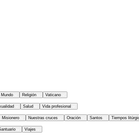
Mundo
Religión
Vaticano
xualidad
Salud
Vida profesional
Misionero
Nuestras cruces
Oración
Santos
Tiempos litúrgi
Santuario
Viajes