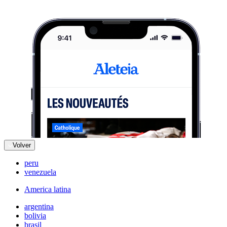
Volver
peru
venezuela
America latina
argentina
bolivia
brasil