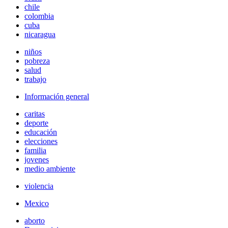
chile
colombia
cuba
nicaragua
niños
pobreza
salud
trabajo
Información general
caritas
deporte
educación
elecciones
familia
jovenes
medio ambiente
violencia
Mexico
aborto