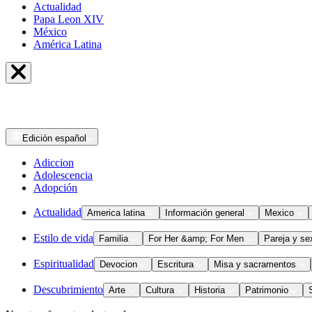
Actualidad
Papa Leon XIV
México
América Latina
Edición
español
Adiccion
Adolescencia
Adopción
Actualidad
America latina
Información general
Mexico
Estilo de vida
Familia
For Her &amp; For Men
Pareja y se
Espiritualidad
Devocion
Escritura
Misa y sacramentos
Descubrimiento
Arte
Cultura
Historia
Patrimonio