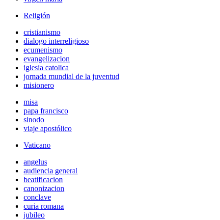
Religión
cristianismo
dialogo interreligioso
ecumenismo
evangelizacion
iglesia catolica
jornada mundial de la juventud
misionero
misa
papa francisco
sinodo
viaje apostólico
Vaticano
angelus
audiencia general
beatificacion
canonizacion
conclave
curia romana
jubileo