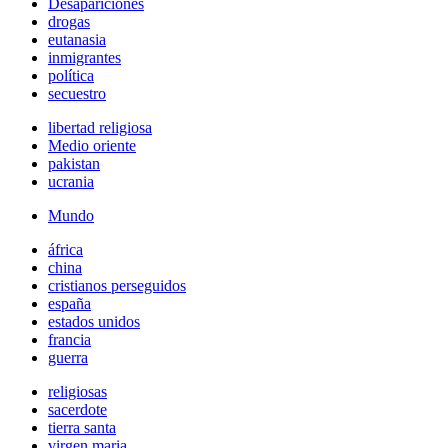
Desapariciones
drogas
eutanasia
inmigrantes
política
secuestro
libertad religiosa
Medio oriente
pakistan
ucrania
Mundo
áfrica
china
cristianos perseguidos
españa
estados unidos
francia
guerra
religiosas
sacerdote
tierra santa
virgen maria