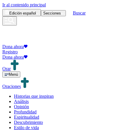
Ir al contenido principal
Buscar
Edición
español
Secciones
Dona ahora
Registro
Dona ahora
Orar
Menú
Oraciones
Historias que inspiran
Análisis
Opinión
Profundidad
Espiritualidad
Descubrimiento
Estilo de vida