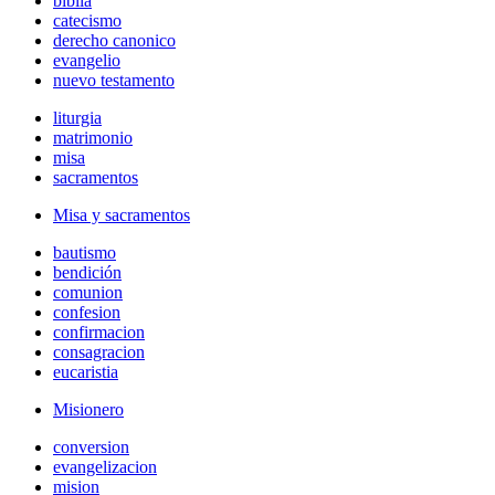
biblia
catecismo
derecho canonico
evangelio
nuevo testamento
liturgia
matrimonio
misa
sacramentos
Misa y sacramentos
bautismo
bendición
comunion
confesion
confirmacion
consagracion
eucaristia
Misionero
conversion
evangelizacion
mision