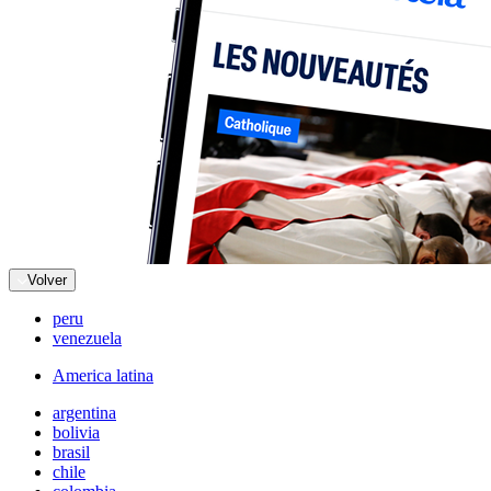
Volver
peru
venezuela
America latina
argentina
bolivia
brasil
chile