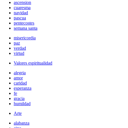
ascension
cuaresma
navidad
pascua
pentecostes
semana santa
misericordia
paz
verdad
virtud
Valores espiritualidad
alegria
amor
caridad
esperanza
fe
gracia
humildad
Arte
alabanza