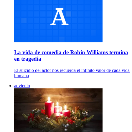
La vida de comedia de Robin Williams termina
en tragedia
El suicidio del actor nos recuerda el infinito valor de cada vida
humana
adviento