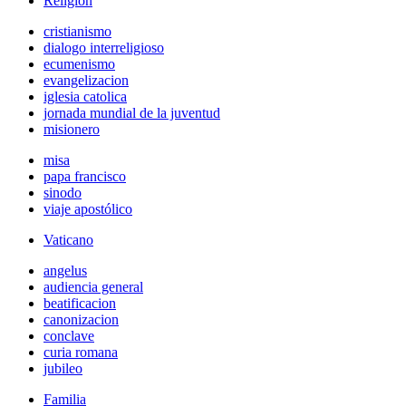
Religión
cristianismo
dialogo interreligioso
ecumenismo
evangelizacion
iglesia catolica
jornada mundial de la juventud
misionero
misa
papa francisco
sinodo
viaje apostólico
Vaticano
angelus
audiencia general
beatificacion
canonizacion
conclave
curia romana
jubileo
Familia