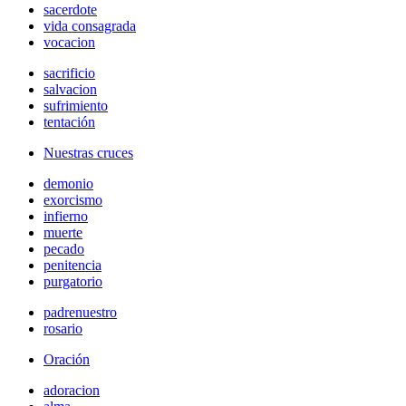
sacerdote
vida consagrada
vocacion
sacrificio
salvacion
sufrimiento
tentación
Nuestras cruces
demonio
exorcismo
infierno
muerte
pecado
penitencia
purgatorio
padrenuestro
rosario
Oración
adoracion