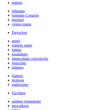
trabajo
reliquias
Sagrado Corazón
trinidad
virgen maria
Devocion
angel
espiritu santo
fatima
guadalupe
inmaculada concepción
jesucristo
milagro
Salmos
teologia
tradiciones
Escritura
antiguo testamento
apocalipsis