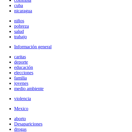
colombia
cuba
nicaragua
niños
pobreza
salud
trabajo
Información general
caritas
deporte
educación
elecciones
familia
jovenes
medio ambiente
violencia
Mexico
aborto
Desapariciones
drogas