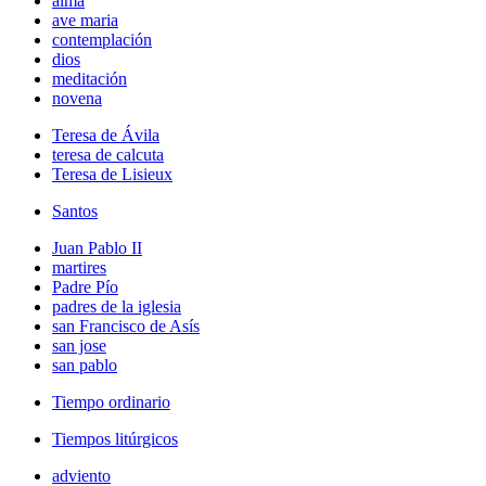
alma
ave maria
contemplación
dios
meditación
novena
Teresa de Ávila
teresa de calcuta
Teresa de Lisieux
Santos
Juan Pablo II
martires
Padre Pío
padres de la iglesia
san Francisco de Asís
san jose
san pablo
Tiempo ordinario
Tiempos litúrgicos
adviento