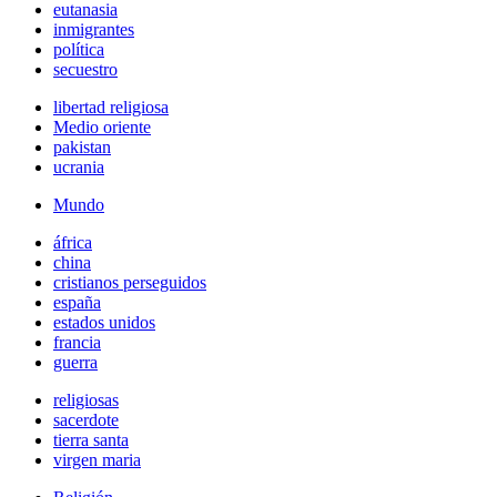
eutanasia
inmigrantes
política
secuestro
libertad religiosa
Medio oriente
pakistan
ucrania
Mundo
áfrica
china
cristianos perseguidos
españa
estados unidos
francia
guerra
religiosas
sacerdote
tierra santa
virgen maria