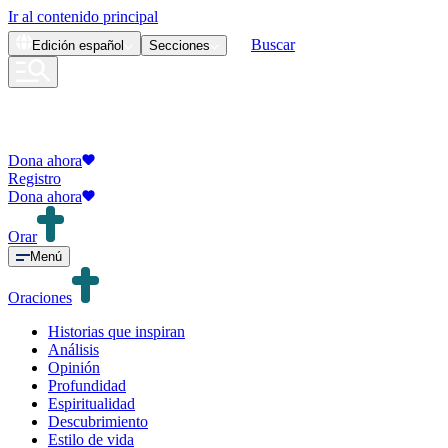
Ir al contenido principal
Buscar
Edición
español
Secciones
Dona ahora
Registro
Dona ahora
Orar
Menú
Oraciones
Historias que inspiran
Análisis
Opinión
Profundidad
Espiritualidad
Descubrimiento
Estilo de vida