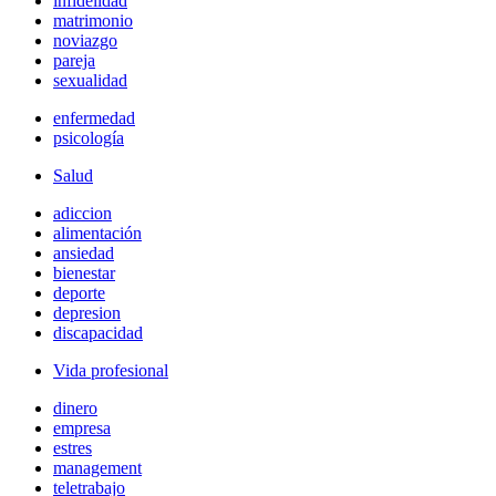
infidelidad
matrimonio
noviazgo
pareja
sexualidad
enfermedad
psicología
Salud
adiccion
alimentación
ansiedad
bienestar
deporte
depresion
discapacidad
Vida profesional
dinero
empresa
estres
management
teletrabajo