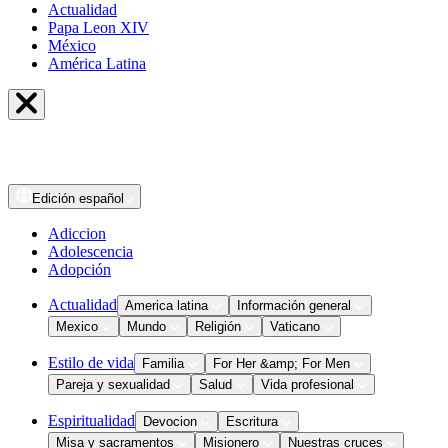
Actualidad
Papa Leon XIV
México
América Latina
Edición
español
Adiccion
Adolescencia
Adopción
Actualidad
America latina
Información general
Mexico
Mundo
Religión
Vaticano
Estilo de vida
Familia
For Her &amp; For Men
Pareja y sexualidad
Salud
Vida profesional
Espiritualidad
Devocion
Escritura
Misa y sacramentos
Misionero
Nuestras cruces