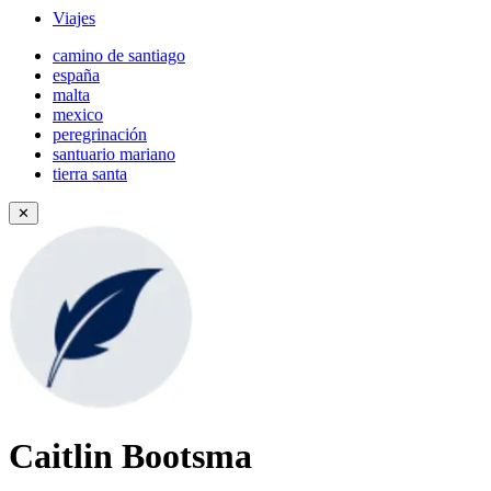
Viajes
camino de santiago
españa
malta
mexico
peregrinación
santuario mariano
tierra santa
✕
Caitlin Bootsma