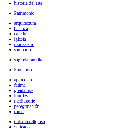
historia del arte
Patrimonio
arquitectura
basilica
catedral
iglesia
monasterio
santuario
sagrada familia
Santuario
aparecida
fatima
guadalupe
lourdes
medjugorje
peregrinación
roma
turismo religioso
vaticano