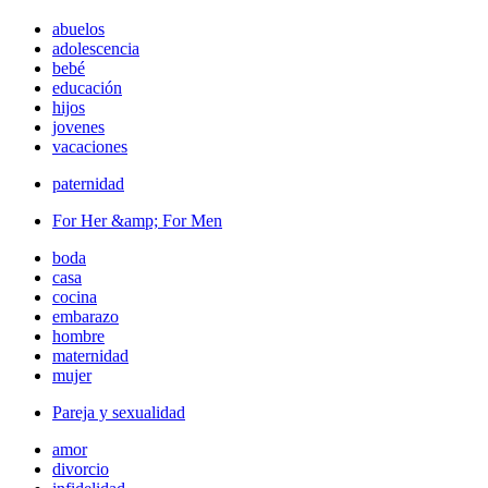
abuelos
adolescencia
bebé
educación
hijos
jovenes
vacaciones
paternidad
For Her &amp; For Men
boda
casa
cocina
embarazo
hombre
maternidad
mujer
Pareja y sexualidad
amor
divorcio