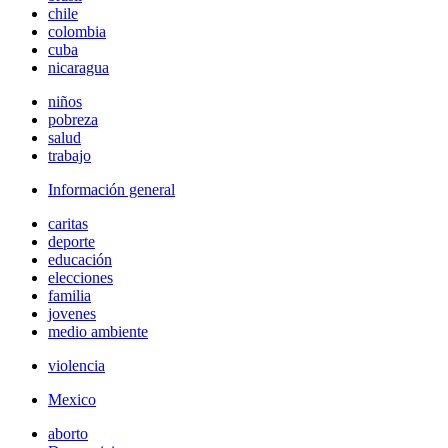
chile
colombia
cuba
nicaragua
niños
pobreza
salud
trabajo
Información general
caritas
deporte
educación
elecciones
familia
jovenes
medio ambiente
violencia
Mexico
aborto