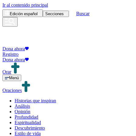
Ir al contenido principal
Buscar
Edición
español
Secciones
Dona ahora
Registro
Dona ahora
Orar
Menú
Oraciones
Historias que inspiran
Análisis
Opinión
Profundidad
Espiritualidad
Descubrimiento
Estilo de vida