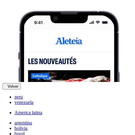
Volver
peru
venezuela
America latina
argentina
bolivia
brasil