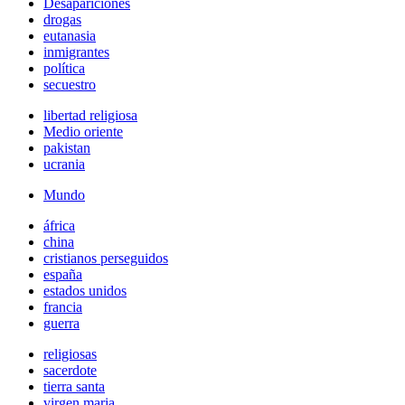
Desapariciones
drogas
eutanasia
inmigrantes
política
secuestro
libertad religiosa
Medio oriente
pakistan
ucrania
Mundo
áfrica
china
cristianos perseguidos
españa
estados unidos
francia
guerra
religiosas
sacerdote
tierra santa
virgen maria