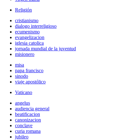
Religión
cristianismo
dialogo interreligioso
ecumenismo
evangelizacion
iglesia catolica
jornada mundial de la juventud
misionero
misa
papa francisco
sinodo
viaje apostólico
Vaticano
angelus
audiencia general
beatificacion
canonizacion
conclave
curia romana
jubileo