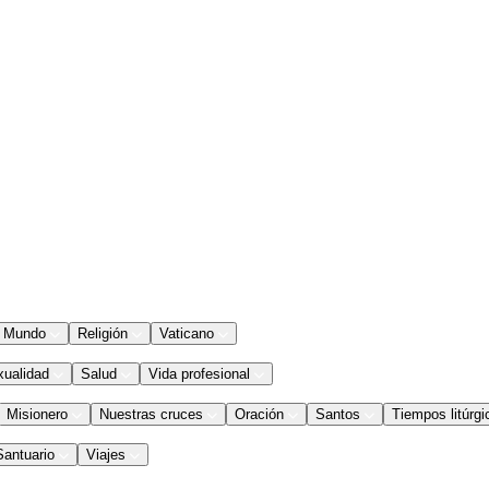
Mundo
Religión
Vaticano
xualidad
Salud
Vida profesional
Misionero
Nuestras cruces
Oración
Santos
Tiempos litúrgi
Santuario
Viajes