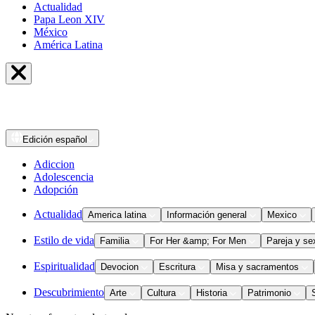
Actualidad
Papa Leon XIV
México
América Latina
Edición
español
Adiccion
Adolescencia
Adopción
Actualidad
America latina
Información general
Mexico
Estilo de vida
Familia
For Her &amp; For Men
Pareja y se
Espiritualidad
Devocion
Escritura
Misa y sacramentos
Descubrimiento
Arte
Cultura
Historia
Patrimonio