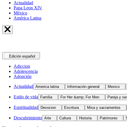
Actualidad
Papa Leon XIV
México
América Latina
Edición
español
Adiccion
Adolescencia
Adopción
Actualidad
America latina
Información general
Mexico
Estilo de vida
Familia
For Her &amp; For Men
Pareja y se
Espiritualidad
Devocion
Escritura
Misa y sacramentos
Descubrimiento
Arte
Cultura
Historia
Patrimonio