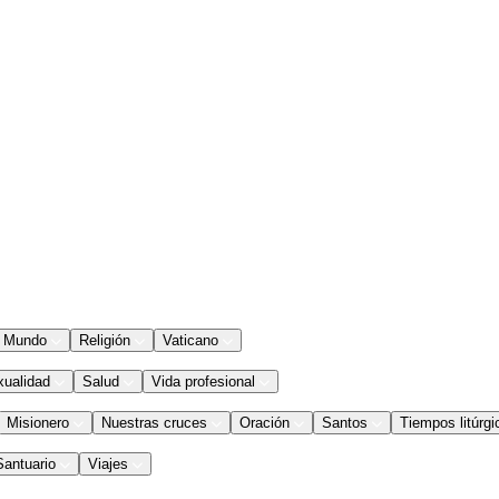
Mundo
Religión
Vaticano
xualidad
Salud
Vida profesional
Misionero
Nuestras cruces
Oración
Santos
Tiempos litúrgi
Santuario
Viajes