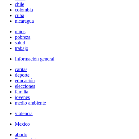
chile
colombia
cuba
nicaragua
niños
pobreza
salud
trabajo
Información general
caritas
deporte
educación
elecciones
familia
jovenes
medio ambiente
violencia
Mexico
aborto