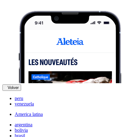
Volver
peru
venezuela
America latina
argentina
bolivia
brasil