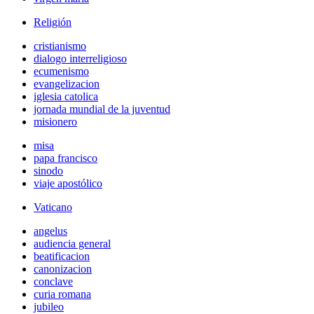
Religión
cristianismo
dialogo interreligioso
ecumenismo
evangelizacion
iglesia catolica
jornada mundial de la juventud
misionero
misa
papa francisco
sinodo
viaje apostólico
Vaticano
angelus
audiencia general
beatificacion
canonizacion
conclave
curia romana
jubileo