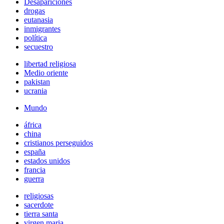
Desapariciones
drogas
eutanasia
inmigrantes
política
secuestro
libertad religiosa
Medio oriente
pakistan
ucrania
Mundo
áfrica
china
cristianos perseguidos
españa
estados unidos
francia
guerra
religiosas
sacerdote
tierra santa
virgen maria