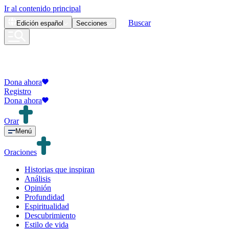
Ir al contenido principal
Buscar
Edición
español
Secciones
Dona ahora
Registro
Dona ahora
Orar
Menú
Oraciones
Historias que inspiran
Análisis
Opinión
Profundidad
Espiritualidad
Descubrimiento
Estilo de vida