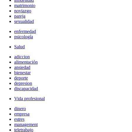
infidelidad
matrimonio
noviazgo
pareja
sexualidad
enfermedad
psicología
Salud
adiccion
alimentación
ansiedad
bienestar
deporte
depresion
discapacidad
Vida profesional
dinero
empresa
estres
management
teletrabajo