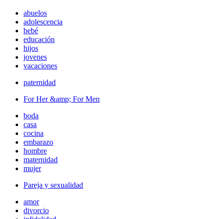
abuelos
adolescencia
bebé
educación
hijos
jovenes
vacaciones
paternidad
For Her &amp; For Men
boda
casa
cocina
embarazo
hombre
maternidad
mujer
Pareja y sexualidad
amor
divorcio