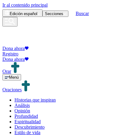
Ir al contenido principal
Buscar
Edición
español
Secciones
Dona ahora
Registro
Dona ahora
Orar
Menú
Oraciones
Historias que inspiran
Análisis
Opinión
Profundidad
Espiritualidad
Descubrimiento
Estilo de vida