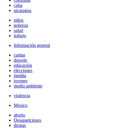
colombia
cuba
nicaragua
niños
pobreza
salud
trabajo
Información general
caritas
deporte
educación
elecciones
familia
jovenes
medio ambiente
violencia
Mexico
aborto
Desapariciones
drogas