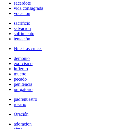
sacerdote
vida consagrada
vocacion
sacrificio
salvacion
sufrimiento
tentación
Nuestras cruces
demonio
exorcismo
infierno
muerte
pecado
penitencia
purgatorio
padrenuestro
rosario
Oración
adoracion