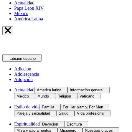
Actualidad
Papa Leon XIV
México
América Latina
Edición
español
Adiccion
Adolescencia
Adopción
Actualidad
America latina
Información general
Mexico
Mundo
Religión
Vaticano
Estilo de vida
Familia
For Her &amp; For Men
Pareja y sexualidad
Salud
Vida profesional
Espiritualidad
Devocion
Escritura
Misa y sacramentos
Misionero
Nuestras cruces