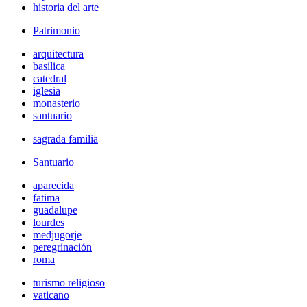
historia del arte
Patrimonio
arquitectura
basilica
catedral
iglesia
monasterio
santuario
sagrada familia
Santuario
aparecida
fatima
guadalupe
lourdes
medjugorje
peregrinación
roma
turismo religioso
vaticano