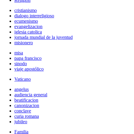
Religión
cristianismo
dialogo interreligioso
ecumenismo
evangelizacion
iglesia catolica
jornada mundial de la juventud
misionero
misa
papa francisco
sinodo
viaje apostólico
Vaticano
angelus
audiencia general
beatificacion
canonizacion
conclave
curia romana
jubileo
Familia