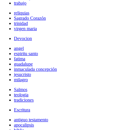
trabajo
reliquias
Sagrado Corazón
trinidad
virgen maria
Devocion
angel
espiritu santo
fatima
guadalupe
inmaculada concepción
jesucristo
milagro
Salmos
teologia
tradiciones
Escritura
antiguo testamento
apocalipsis