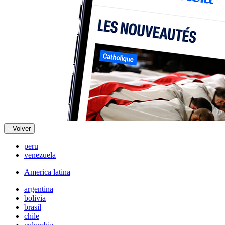
Volver
peru
venezuela
America latina
argentina
bolivia
brasil
chile