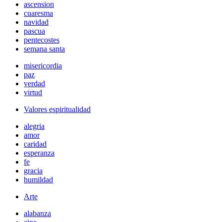
ascension
cuaresma
navidad
pascua
pentecostes
semana santa
misericordia
paz
verdad
virtud
Valores espiritualidad
alegria
amor
caridad
esperanza
fe
gracia
humildad
Arte
alabanza