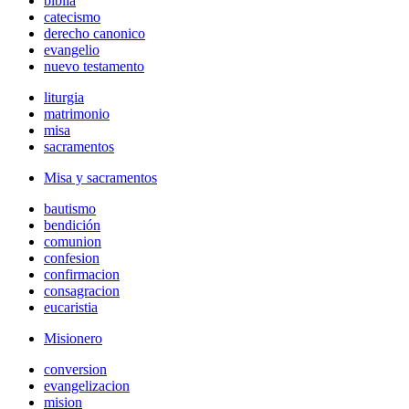
biblia
catecismo
derecho canonico
evangelio
nuevo testamento
liturgia
matrimonio
misa
sacramentos
Misa y sacramentos
bautismo
bendición
comunion
confesion
confirmacion
consagracion
eucaristia
Misionero
conversion
evangelizacion
mision