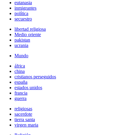
eutanasia
inmigrantes
política
secuestro
libertad religiosa
Medio oriente
pakistan
ucrania
Mundo
áfrica
china
cristianos perseguidos
españa
estados unidos
francia
guerra
religiosas
sacerdote
tierra santa
virgen maria