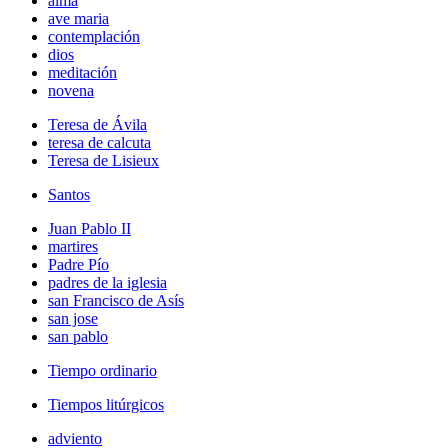
alma
ave maria
contemplación
dios
meditación
novena
Teresa de Ávila
teresa de calcuta
Teresa de Lisieux
Santos
Juan Pablo II
martires
Padre Pío
padres de la iglesia
san Francisco de Asís
san jose
san pablo
Tiempo ordinario
Tiempos litúrgicos
adviento