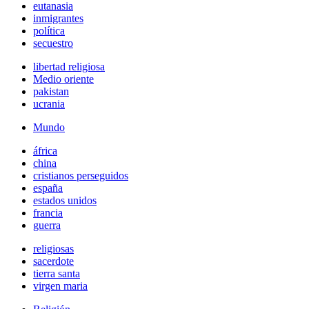
eutanasia
inmigrantes
política
secuestro
libertad religiosa
Medio oriente
pakistan
ucrania
Mundo
áfrica
china
cristianos perseguidos
españa
estados unidos
francia
guerra
religiosas
sacerdote
tierra santa
virgen maria