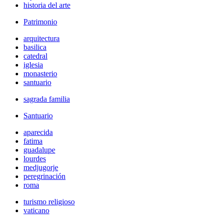
historia del arte
Patrimonio
arquitectura
basilica
catedral
iglesia
monasterio
santuario
sagrada familia
Santuario
aparecida
fatima
guadalupe
lourdes
medjugorje
peregrinación
roma
turismo religioso
vaticano