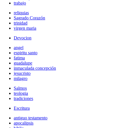
trabajo
reliquias
Sagrado Corazón
trinidad
virgen maria
Devocion
angel
espiritu santo
fatima
guadalupe
inmaculada concepción
jesucristo
milagro
Salmos
teologia
tradiciones
Escritura
antiguo testamento
apocalipsis