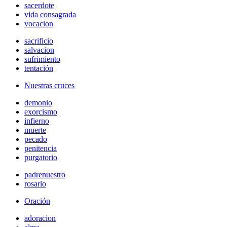
sacerdote
vida consagrada
vocacion
sacrificio
salvacion
sufrimiento
tentación
Nuestras cruces
demonio
exorcismo
infierno
muerte
pecado
penitencia
purgatorio
padrenuestro
rosario
Oración
adoracion