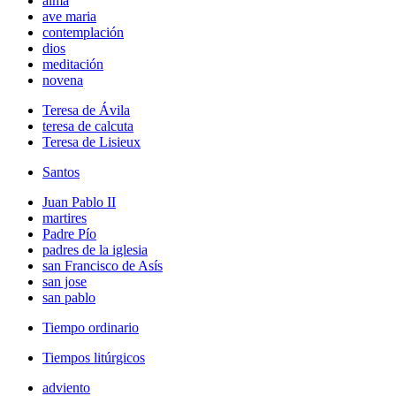
alma
ave maria
contemplación
dios
meditación
novena
Teresa de Ávila
teresa de calcuta
Teresa de Lisieux
Santos
Juan Pablo II
martires
Padre Pío
padres de la iglesia
san Francisco de Asís
san jose
san pablo
Tiempo ordinario
Tiempos litúrgicos
adviento