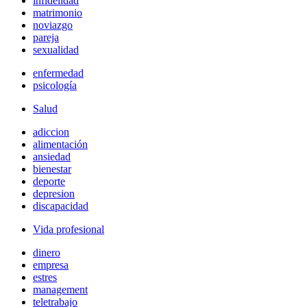
infidelidad
matrimonio
noviazgo
pareja
sexualidad
enfermedad
psicología
Salud
adiccion
alimentación
ansiedad
bienestar
deporte
depresion
discapacidad
Vida profesional
dinero
empresa
estres
management
teletrabajo