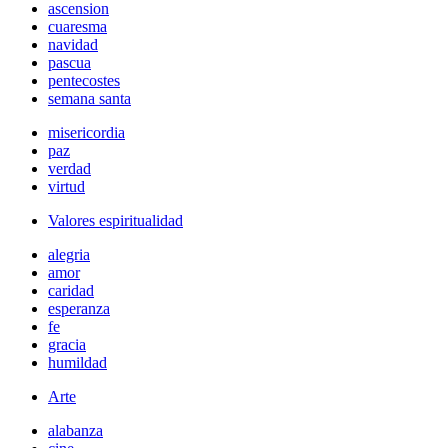
ascension
cuaresma
navidad
pascua
pentecostes
semana santa
misericordia
paz
verdad
virtud
Valores espiritualidad
alegria
amor
caridad
esperanza
fe
gracia
humildad
Arte
alabanza