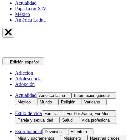
Actualidad
Papa Leon XIV
México
América Latina
Edición
español
Adiccion
Adolescencia
Adopción
Actualidad
America latina
Información general
Mexico
Mundo
Religión
Vaticano
Estilo de vida
Familia
For Her &amp; For Men
Pareja y sexualidad
Salud
Vida profesional
Espiritualidad
Devocion
Escritura
Misa y sacramentos
Misionero
Nuestras cruces