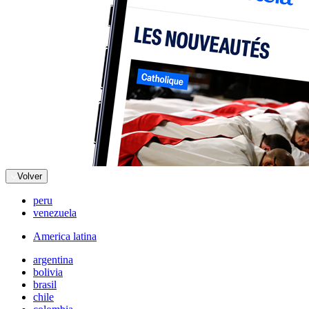
Volver
peru
venezuela
America latina
argentina
bolivia
brasil
chile