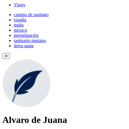
Viajes
camino de santiago
españa
malta
mexico
peregrinación
santuario mariano
tierra santa
✕
Alvaro de Juana