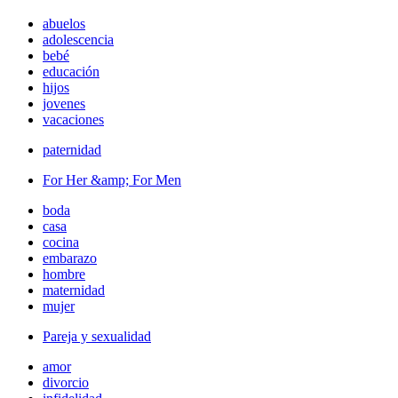
abuelos
adolescencia
bebé
educación
hijos
jovenes
vacaciones
paternidad
For Her &amp; For Men
boda
casa
cocina
embarazo
hombre
maternidad
mujer
Pareja y sexualidad
amor
divorcio