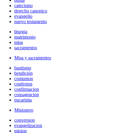
biblia
catecismo
derecho canonico
evangelio
nuevo testamento
liturgia
matrimonio
misa
sacramentos
Misa y sacramentos
bautismo
bendición
comunion
confesion
confirmacion
consagracion
eucaristia
Misionero
conversion
evangelizacion
mision