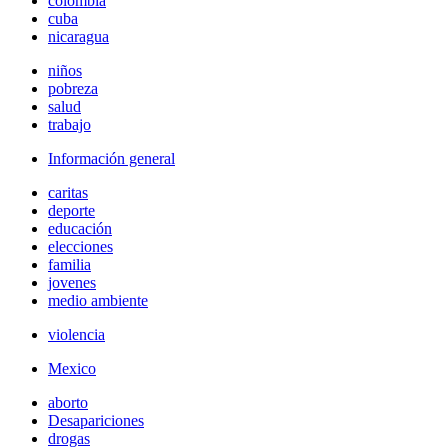
colombia
cuba
nicaragua
niños
pobreza
salud
trabajo
Información general
caritas
deporte
educación
elecciones
familia
jovenes
medio ambiente
violencia
Mexico
aborto
Desapariciones
drogas