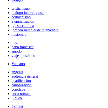
Religión
cristianismo
dialogo interreligioso
ecumenismo
evangelizacion
iglesia catolica
jornada mundial de la juventud
misionero
misa
papa francisco
sinodo
viaje apostólico
Vaticano
angelus
audiencia general
beatificacion
canonizacion
conclave
curia romana
jubileo
Familia