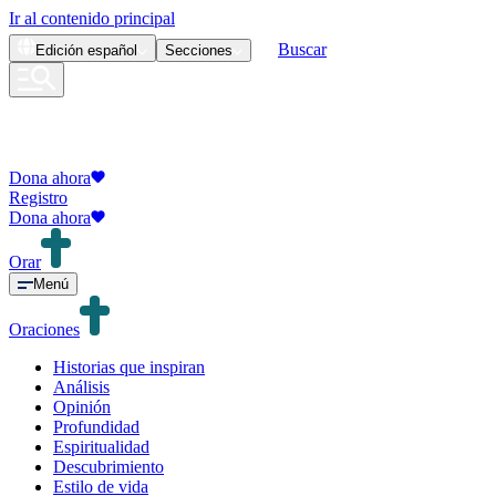
Ir al contenido principal
Buscar
Edición
español
Secciones
Dona ahora
Registro
Dona ahora
Orar
Menú
Oraciones
Historias que inspiran
Análisis
Opinión
Profundidad
Espiritualidad
Descubrimiento
Estilo de vida