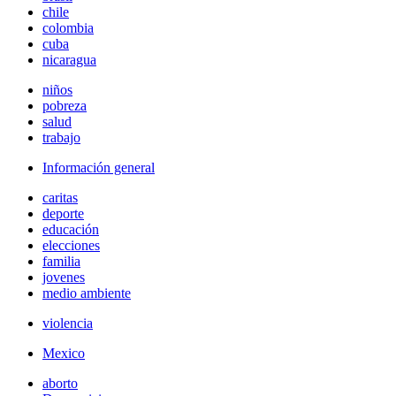
chile
colombia
cuba
nicaragua
niños
pobreza
salud
trabajo
Información general
caritas
deporte
educación
elecciones
familia
jovenes
medio ambiente
violencia
Mexico
aborto