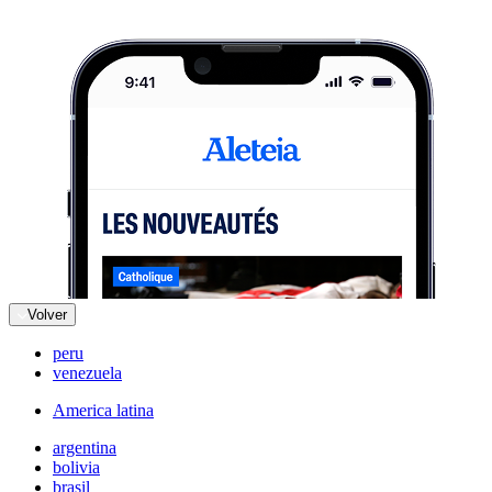
Volver
peru
venezuela
America latina
argentina
bolivia
brasil