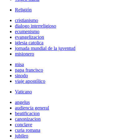
Religión
cristianismo
dialogo interreligioso
ecumenismo
evangelizacion
iglesia catolica
jornada mundial de la juventud
misionero
misa
papa francisco
sinodo
viaje apostólico
Vaticano
angelus
audiencia general
beatificacion
canonizacion
conclave
curia romana
jubileo