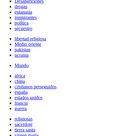
Desapariciones
drogas
eutanasia
inmigrantes
política
secuestro
libertad religiosa
Medio oriente
pakistan
ucrania
Mundo
áfrica
china
cristianos perseguidos
españa
estados unidos
francia
guerra
religiosas
sacerdote
tierra santa
virgen maria