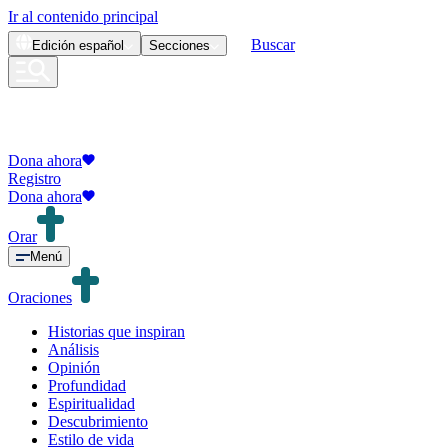
Ir al contenido principal
Buscar
Edición
español
Secciones
Dona ahora
Registro
Dona ahora
Orar
Menú
Oraciones
Historias que inspiran
Análisis
Opinión
Profundidad
Espiritualidad
Descubrimiento
Estilo de vida