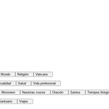
Mundo
Religión
Vaticano
xualidad
Salud
Vida profesional
Misionero
Nuestras cruces
Oración
Santos
Tiempos litúrgi
Santuario
Viajes