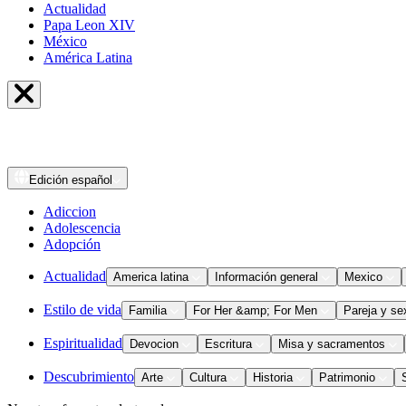
Actualidad
Papa Leon XIV
México
América Latina
Edición
español
Adiccion
Adolescencia
Adopción
Actualidad
America latina
Información general
Mexico
Estilo de vida
Familia
For Her &amp; For Men
Pareja y se
Espiritualidad
Devocion
Escritura
Misa y sacramentos
Descubrimiento
Arte
Cultura
Historia
Patrimonio