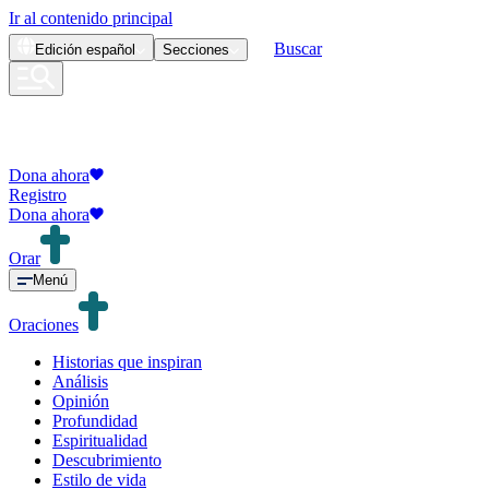
Ir al contenido principal
Buscar
Edición
español
Secciones
Dona ahora
Registro
Dona ahora
Orar
Menú
Oraciones
Historias que inspiran
Análisis
Opinión
Profundidad
Espiritualidad
Descubrimiento
Estilo de vida