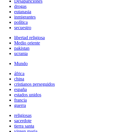
Desapariciones
drogas
eutanasia
inmigrantes
política
secuestro
libertad religiosa
Medio oriente
pakistan
ucrania
Mundo
áfrica
china
cristianos perseguidos
españa
estados unidos
francia
guerra
religiosas
sacerdote
tierra santa
virgen maria