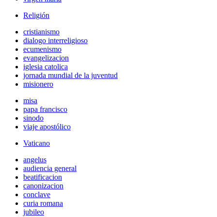
Religión
cristianismo
dialogo interreligioso
ecumenismo
evangelizacion
iglesia catolica
jornada mundial de la juventud
misionero
misa
papa francisco
sinodo
viaje apostólico
Vaticano
angelus
audiencia general
beatificacion
canonizacion
conclave
curia romana
jubileo