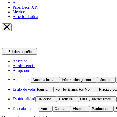
Actualidad
Papa Leon XIV
México
América Latina
Edición
español
Adiccion
Adolescencia
Adopción
Actualidad
America latina
Información general
Mexico
Estilo de vida
Familia
For Her &amp; For Men
Pareja y se
Espiritualidad
Devocion
Escritura
Misa y sacramentos
Descubrimiento
Arte
Cultura
Historia
Patrimonio