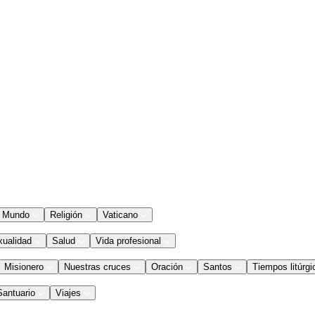
Mundo
Religión
Vaticano
xualidad
Salud
Vida profesional
Misionero
Nuestras cruces
Oración
Santos
Tiempos litúrgi
Santuario
Viajes