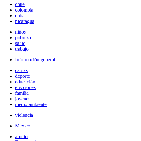
chile
colombia
cuba
nicaragua
niños
pobreza
salud
trabajo
Información general
caritas
deporte
educación
elecciones
familia
jovenes
medio ambiente
violencia
Mexico
aborto