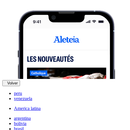
Volver
peru
venezuela
America latina
argentina
bolivia
brasil