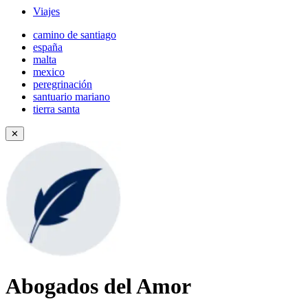
Viajes
camino de santiago
españa
malta
mexico
peregrinación
santuario mariano
tierra santa
✕
Abogados del Amor