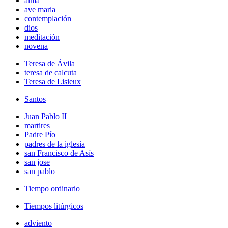
alma
ave maria
contemplación
dios
meditación
novena
Teresa de Ávila
teresa de calcuta
Teresa de Lisieux
Santos
Juan Pablo II
martires
Padre Pío
padres de la iglesia
san Francisco de Asís
san jose
san pablo
Tiempo ordinario
Tiempos litúrgicos
adviento