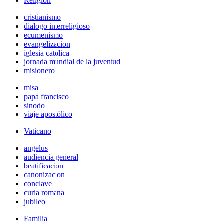
Religión
cristianismo
dialogo interreligioso
ecumenismo
evangelizacion
iglesia catolica
jornada mundial de la juventud
misionero
misa
papa francisco
sinodo
viaje apostólico
Vaticano
angelus
audiencia general
beatificacion
canonizacion
conclave
curia romana
jubileo
Familia