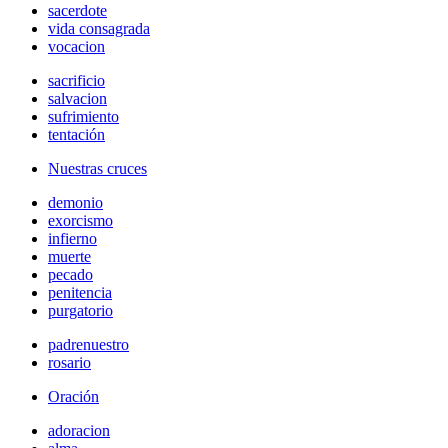
sacerdote
vida consagrada
vocacion
sacrificio
salvacion
sufrimiento
tentación
Nuestras cruces
demonio
exorcismo
infierno
muerte
pecado
penitencia
purgatorio
padrenuestro
rosario
Oración
adoracion