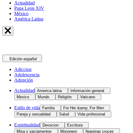
Actualidad
Papa Leon XIV
México
América Latina
Edición
español
Adiccion
Adolescencia
Adopción
Actualidad
America latina
Información general
Mexico
Mundo
Religión
Vaticano
Estilo de vida
Familia
For Her &amp; For Men
Pareja y sexualidad
Salud
Vida profesional
Espiritualidad
Devocion
Escritura
Misa y sacramentos
Misionero
Nuestras cruces