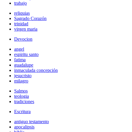
trabajo
reliquias
Sagrado Corazón
trinidad
virgen maria
Devocion
angel
espiritu santo
fatima
guadalupe
inmaculada concepción
jesucristo
milagro
Salmos
teologia
tradiciones
Escritura
antiguo testamento
apocalipsis