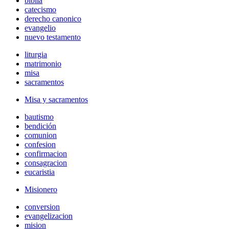
biblia
catecismo
derecho canonico
evangelio
nuevo testamento
liturgia
matrimonio
misa
sacramentos
Misa y sacramentos
bautismo
bendición
comunion
confesion
confirmacion
consagracion
eucaristia
Misionero
conversion
evangelizacion
mision