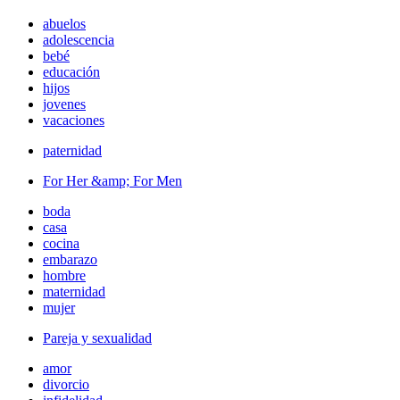
abuelos
adolescencia
bebé
educación
hijos
jovenes
vacaciones
paternidad
For Her &amp; For Men
boda
casa
cocina
embarazo
hombre
maternidad
mujer
Pareja y sexualidad
amor
divorcio