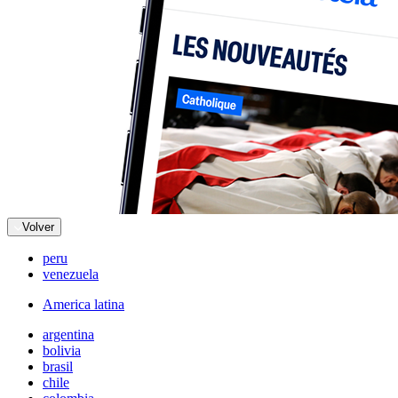
Volver
peru
venezuela
America latina
argentina
bolivia
brasil
chile