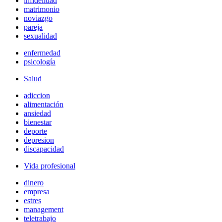
infidelidad
matrimonio
noviazgo
pareja
sexualidad
enfermedad
psicología
Salud
adiccion
alimentación
ansiedad
bienestar
deporte
depresion
discapacidad
Vida profesional
dinero
empresa
estres
management
teletrabajo