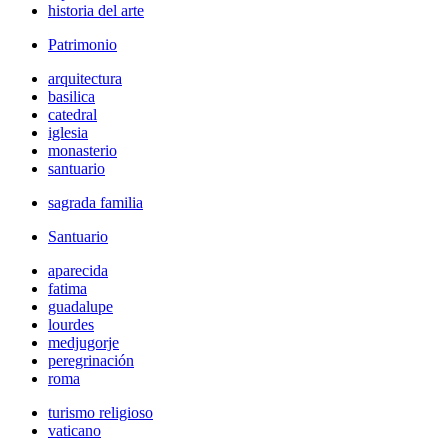
historia del arte
Patrimonio
arquitectura
basilica
catedral
iglesia
monasterio
santuario
sagrada familia
Santuario
aparecida
fatima
guadalupe
lourdes
medjugorje
peregrinación
roma
turismo religioso
vaticano