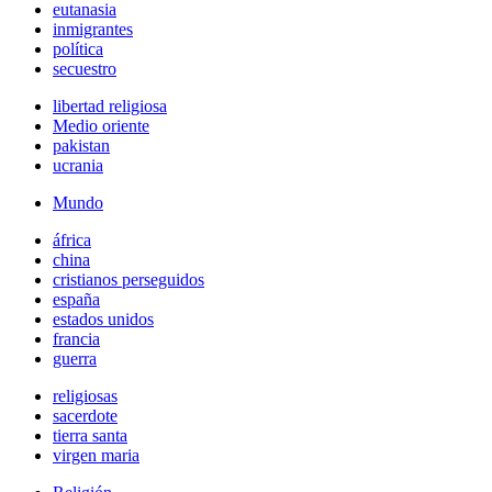
eutanasia
inmigrantes
política
secuestro
libertad religiosa
Medio oriente
pakistan
ucrania
Mundo
áfrica
china
cristianos perseguidos
españa
estados unidos
francia
guerra
religiosas
sacerdote
tierra santa
virgen maria