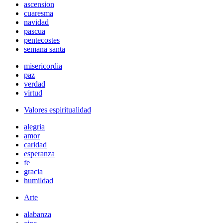
ascension
cuaresma
navidad
pascua
pentecostes
semana santa
misericordia
paz
verdad
virtud
Valores espiritualidad
alegria
amor
caridad
esperanza
fe
gracia
humildad
Arte
alabanza