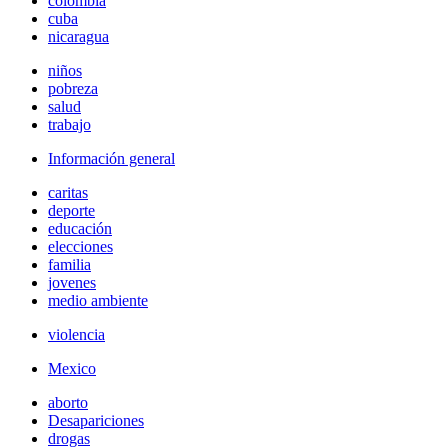
colombia
cuba
nicaragua
niños
pobreza
salud
trabajo
Información general
caritas
deporte
educación
elecciones
familia
jovenes
medio ambiente
violencia
Mexico
aborto
Desapariciones
drogas