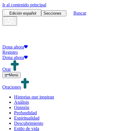
Ir al contenido principal
Buscar
Edición
español
Secciones
Dona ahora
Registro
Dona ahora
Orar
Menú
Oraciones
Historias que inspiran
Análisis
Opinión
Profundidad
Espiritualidad
Descubrimiento
Estilo de vida