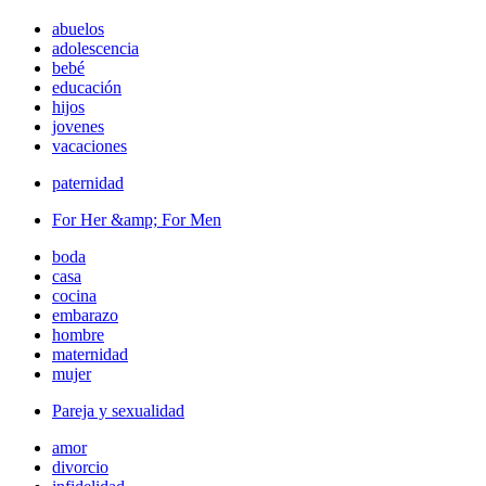
abuelos
adolescencia
bebé
educación
hijos
jovenes
vacaciones
paternidad
For Her &amp; For Men
boda
casa
cocina
embarazo
hombre
maternidad
mujer
Pareja y sexualidad
amor
divorcio