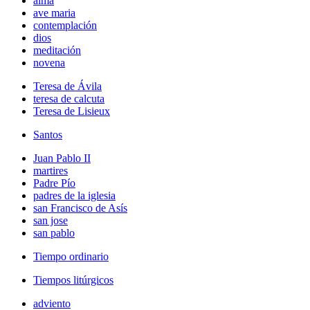
alma
ave maria
contemplación
dios
meditación
novena
Teresa de Ávila
teresa de calcuta
Teresa de Lisieux
Santos
Juan Pablo II
martires
Padre Pío
padres de la iglesia
san Francisco de Asís
san jose
san pablo
Tiempo ordinario
Tiempos litúrgicos
adviento