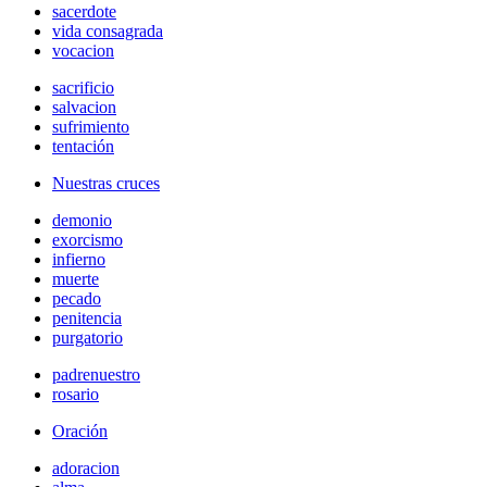
sacerdote
vida consagrada
vocacion
sacrificio
salvacion
sufrimiento
tentación
Nuestras cruces
demonio
exorcismo
infierno
muerte
pecado
penitencia
purgatorio
padrenuestro
rosario
Oración
adoracion