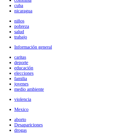
colombia
cuba
nicaragua
niños
pobreza
salud
trabajo
Información general
caritas
deporte
educación
elecciones
familia
jovenes
medio ambiente
violencia
Mexico
aborto
Desapariciones
drogas