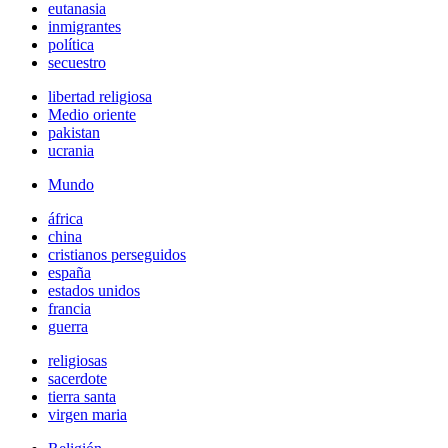
eutanasia
inmigrantes
política
secuestro
libertad religiosa
Medio oriente
pakistan
ucrania
Mundo
áfrica
china
cristianos perseguidos
españa
estados unidos
francia
guerra
religiosas
sacerdote
tierra santa
virgen maria