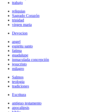
trabajo
reliquias
Sagrado Corazón
trinidad
virgen maria
Devocion
angel
espiritu santo
fatima
guadalupe
inmaculada concepción
jesucristo
milagro
Salmos
teologia
tradiciones
Escritura
antiguo testamento
apocalipsis