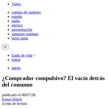
Viajes
camino de santiago
españa
malta
mexico
peregrinación
santuario mariano
tierra santa
✕
Estilo de vida
>
Salud
apego
¿Comprador compulsivo? El vacío detrás
del consumo
publicado el 08/07/26
|
Karen Hutch
|
4
min de lectura