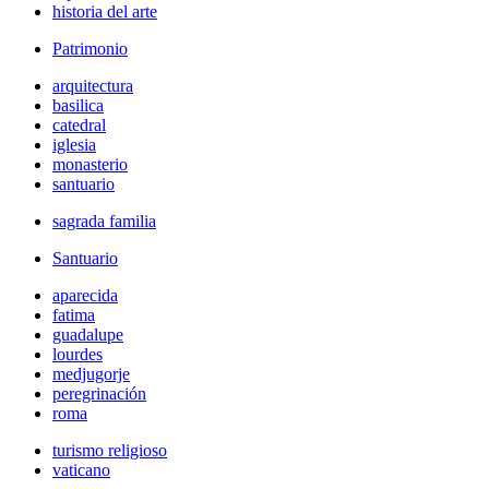
historia del arte
Patrimonio
arquitectura
basilica
catedral
iglesia
monasterio
santuario
sagrada familia
Santuario
aparecida
fatima
guadalupe
lourdes
medjugorje
peregrinación
roma
turismo religioso
vaticano