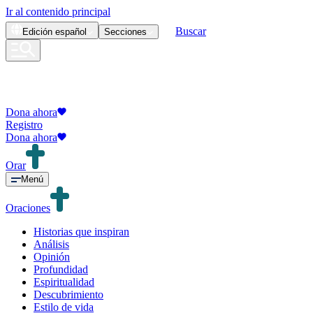
Ir al contenido principal
Buscar
Edición
español
Secciones
Dona ahora
Registro
Dona ahora
Orar
Menú
Oraciones
Historias que inspiran
Análisis
Opinión
Profundidad
Espiritualidad
Descubrimiento
Estilo de vida