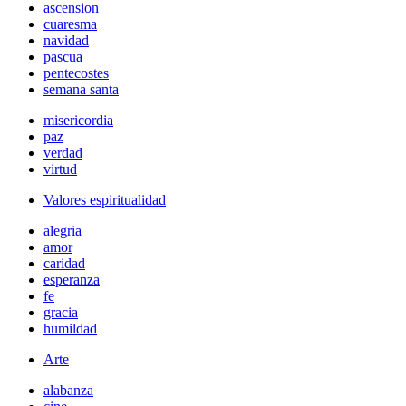
ascension
cuaresma
navidad
pascua
pentecostes
semana santa
misericordia
paz
verdad
virtud
Valores espiritualidad
alegria
amor
caridad
esperanza
fe
gracia
humildad
Arte
alabanza