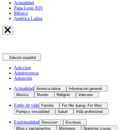
Actualidad
Papa Leon XIV
México
América Latina
Edición
español
Adiccion
Adolescencia
Adopción
Actualidad
America latina
Información general
Mexico
Mundo
Religión
Vaticano
Estilo de vida
Familia
For Her &amp; For Men
Pareja y sexualidad
Salud
Vida profesional
Espiritualidad
Devocion
Escritura
Misa y sacramentos
Misionero
Nuestras cruces