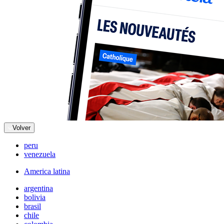
Volver
peru
venezuela
America latina
argentina
bolivia
brasil
chile