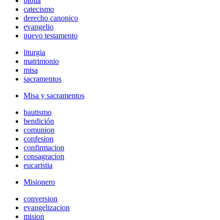
biblia
catecismo
derecho canonico
evangelio
nuevo testamento
liturgia
matrimonio
misa
sacramentos
Misa y sacramentos
bautismo
bendición
comunion
confesion
confirmacion
consagracion
eucaristia
Misionero
conversion
evangelizacion
mision