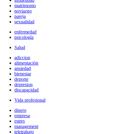
infidelidad
matrimonio
noviazgo
pareja
sexualidad
enfermedad
psicología
Salud
adiccion
alimentación
ansiedad
bienestar
deporte
depresion
discapacidad
Vida profesional
dinero
empresa
estres
management
teletrabajo