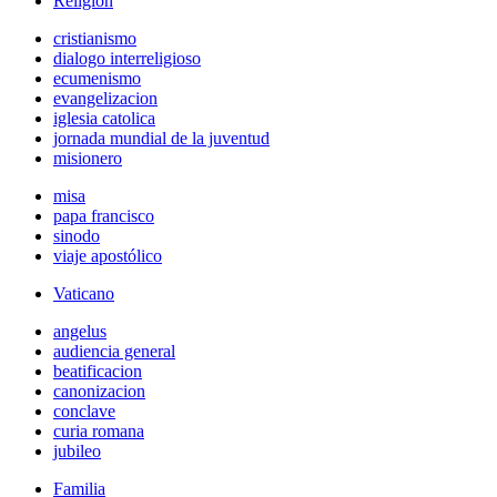
Religión
cristianismo
dialogo interreligioso
ecumenismo
evangelizacion
iglesia catolica
jornada mundial de la juventud
misionero
misa
papa francisco
sinodo
viaje apostólico
Vaticano
angelus
audiencia general
beatificacion
canonizacion
conclave
curia romana
jubileo
Familia