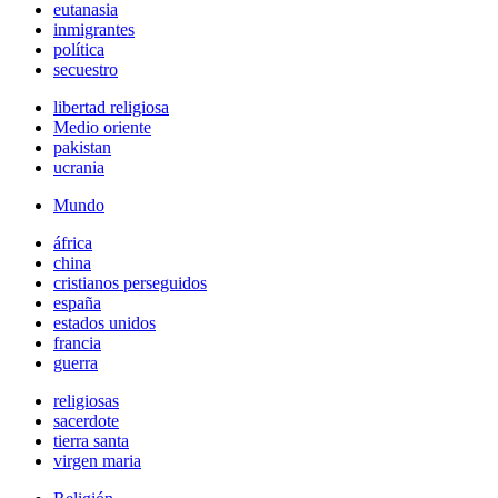
eutanasia
inmigrantes
política
secuestro
libertad religiosa
Medio oriente
pakistan
ucrania
Mundo
áfrica
china
cristianos perseguidos
españa
estados unidos
francia
guerra
religiosas
sacerdote
tierra santa
virgen maria