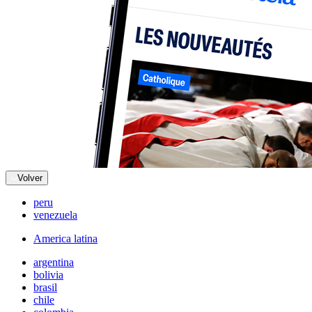
Volver
peru
venezuela
America latina
argentina
bolivia
brasil
chile