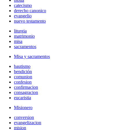
biblia
catecismo
derecho canonico
evangelio
nuevo testamento
liturgia
matrimonio
misa
sacramentos
Misa y sacramentos
bautismo
bendición
comunion
confesion
confirmacion
consagracion
eucaristia
Misionero
conversion
evangelizacion
mision