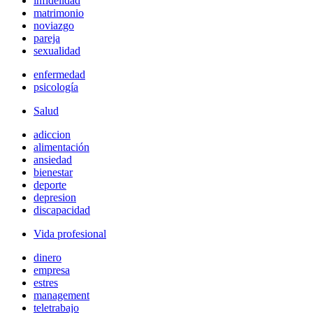
infidelidad
matrimonio
noviazgo
pareja
sexualidad
enfermedad
psicología
Salud
adiccion
alimentación
ansiedad
bienestar
deporte
depresion
discapacidad
Vida profesional
dinero
empresa
estres
management
teletrabajo