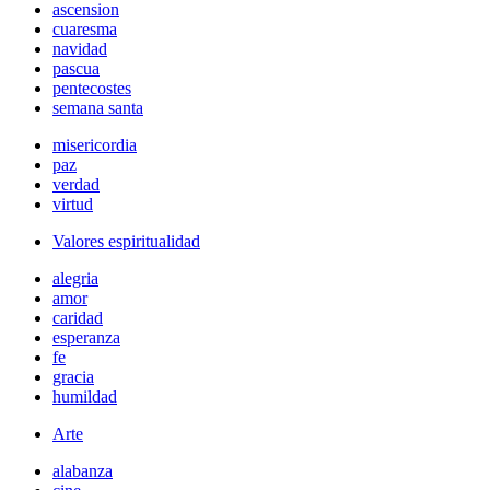
ascension
cuaresma
navidad
pascua
pentecostes
semana santa
misericordia
paz
verdad
virtud
Valores espiritualidad
alegria
amor
caridad
esperanza
fe
gracia
humildad
Arte
alabanza