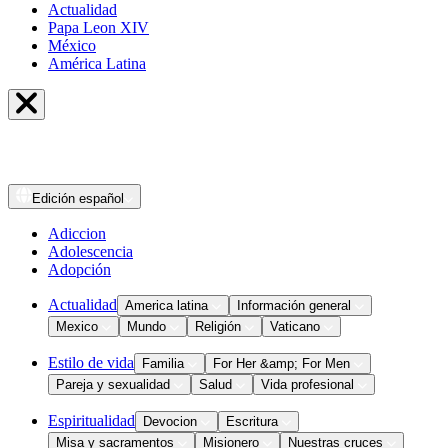
Actualidad
Papa Leon XIV
México
América Latina
Edición
español
Adiccion
Adolescencia
Adopción
Actualidad
America latina
Información general
Mexico
Mundo
Religión
Vaticano
Estilo de vida
Familia
For Her &amp; For Men
Pareja y sexualidad
Salud
Vida profesional
Espiritualidad
Devocion
Escritura
Misa y sacramentos
Misionero
Nuestras cruces