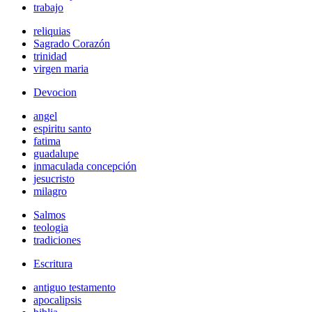
trabajo
reliquias
Sagrado Corazón
trinidad
virgen maria
Devocion
angel
espiritu santo
fatima
guadalupe
inmaculada concepción
jesucristo
milagro
Salmos
teologia
tradiciones
Escritura
antiguo testamento
apocalipsis