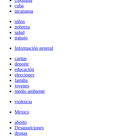
colombia
cuba
nicaragua
niños
pobreza
salud
trabajo
Información general
caritas
deporte
educación
elecciones
familia
jovenes
medio ambiente
violencia
Mexico
aborto
Desapariciones
drogas