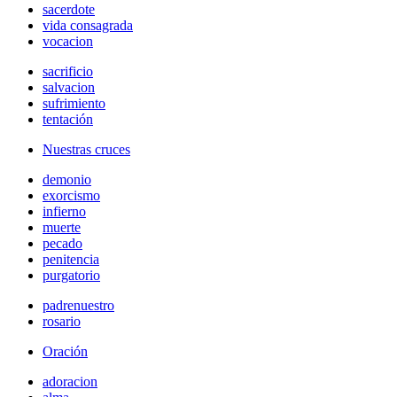
sacerdote
vida consagrada
vocacion
sacrificio
salvacion
sufrimiento
tentación
Nuestras cruces
demonio
exorcismo
infierno
muerte
pecado
penitencia
purgatorio
padrenuestro
rosario
Oración
adoracion