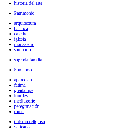
historia del arte
Patrimonio
arquitectura
basilica
catedral
iglesia
monasterio
santuario
sagrada familia
Santuario
aparecida
fatima
guadalupe
lourdes
medjugorje
peregrinación
roma
turismo religioso
vaticano