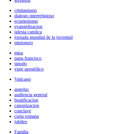
Religión
cristianismo
dialogo interreligioso
ecumenismo
evangelizacion
iglesia catolica
jornada mundial de la juventud
misionero
misa
papa francisco
sinodo
viaje apostólico
Vaticano
angelus
audiencia general
beatificacion
canonizacion
conclave
curia romana
jubileo
Familia