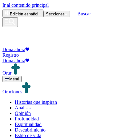
Ir al contenido principal
Buscar
Edición
español
Secciones
Dona ahora
Registro
Dona ahora
Orar
Menú
Oraciones
Historias que inspiran
Análisis
Opinión
Profundidad
Espiritualidad
Descubrimiento
Estilo de vida