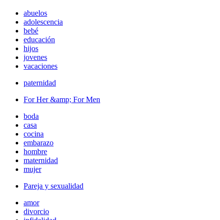
abuelos
adolescencia
bebé
educación
hijos
jovenes
vacaciones
paternidad
For Her &amp; For Men
boda
casa
cocina
embarazo
hombre
maternidad
mujer
Pareja y sexualidad
amor
divorcio