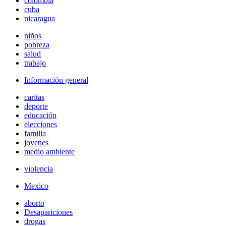
colombia
cuba
nicaragua
niños
pobreza
salud
trabajo
Información general
caritas
deporte
educación
elecciones
familia
jovenes
medio ambiente
violencia
Mexico
aborto
Desapariciones
drogas