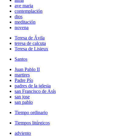
alma
ave maria
contemplación
dios
meditación
novena
Teresa de Ávila
teresa de calcuta
Teresa de Lisieux
Santos
Juan Pablo II
martires
Padre Pío
padres de la iglesia
san Francisco de Asís
san jose
san pablo
Tiempo ordinario
Tiempos litúrgicos
adviento