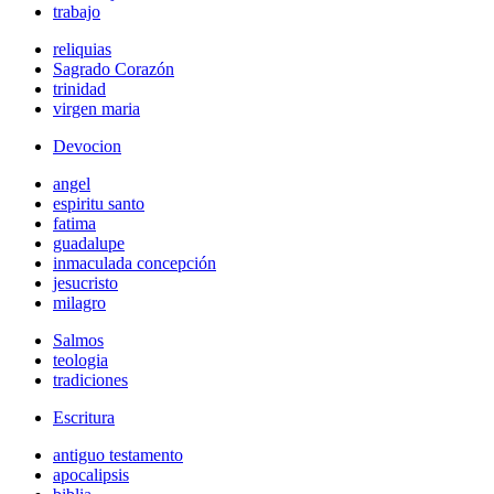
trabajo
reliquias
Sagrado Corazón
trinidad
virgen maria
Devocion
angel
espiritu santo
fatima
guadalupe
inmaculada concepción
jesucristo
milagro
Salmos
teologia
tradiciones
Escritura
antiguo testamento
apocalipsis