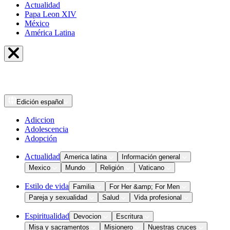
Actualidad
Papa Leon XIV
México
América Latina
Edición
español
Adiccion
Adolescencia
Adopción
Actualidad
America latina
Información general
Mexico
Mundo
Religión
Vaticano
Estilo de vida
Familia
For Her &amp; For Men
Pareja y sexualidad
Salud
Vida profesional
Espiritualidad
Devocion
Escritura
Misa y sacramentos
Misionero
Nuestras cruces