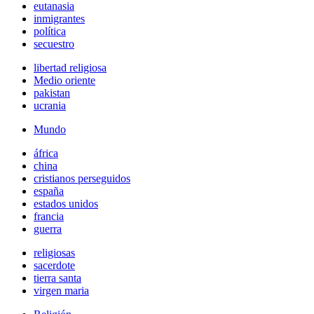
eutanasia
inmigrantes
política
secuestro
libertad religiosa
Medio oriente
pakistan
ucrania
Mundo
áfrica
china
cristianos perseguidos
españa
estados unidos
francia
guerra
religiosas
sacerdote
tierra santa
virgen maria