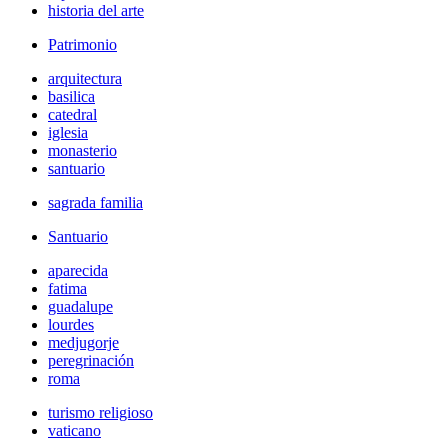
historia del arte
Patrimonio
arquitectura
basilica
catedral
iglesia
monasterio
santuario
sagrada familia
Santuario
aparecida
fatima
guadalupe
lourdes
medjugorje
peregrinación
roma
turismo religioso
vaticano