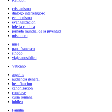
Religión
cristianismo
dialogo interreligioso
ecumenismo
evangelizacion
iglesia catolica
jornada mundial de la juventud
misionero
misa
papa francisco
sinodo
viaje apostólico
Vaticano
angelus
audiencia general
beatificacion
canonizacion
conclave
curia romana
jubileo
Familia