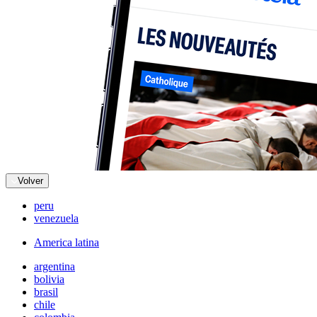
Volver
peru
venezuela
America latina
argentina
bolivia
brasil
chile