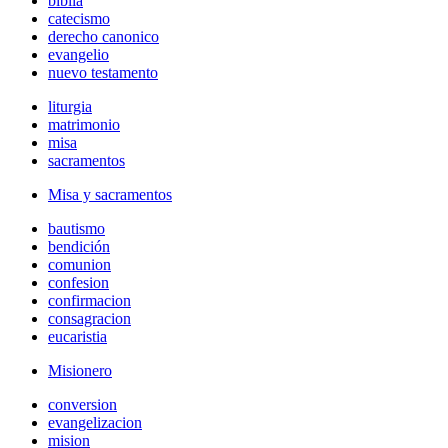
biblia
catecismo
derecho canonico
evangelio
nuevo testamento
liturgia
matrimonio
misa
sacramentos
Misa y sacramentos
bautismo
bendición
comunion
confesion
confirmacion
consagracion
eucaristia
Misionero
conversion
evangelizacion
mision