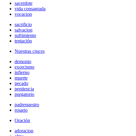
sacerdote
vida consagrada
vocacion
sacrificio
salvacion
sufrimiento
tentación
Nuestras cruces
demonio
exorcismo
infierno
muerte
pecado
penitencia
purgatorio
padrenuestro
rosario
Oración
adoracion