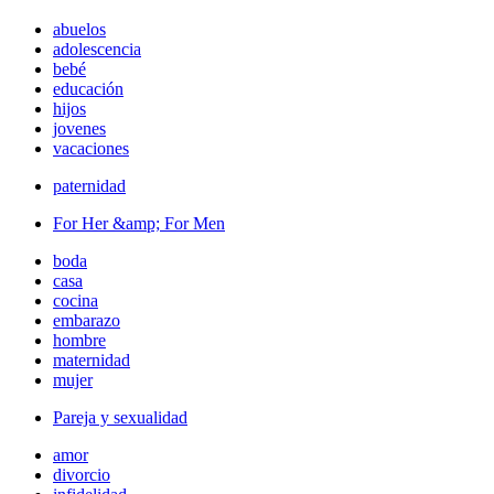
abuelos
adolescencia
bebé
educación
hijos
jovenes
vacaciones
paternidad
For Her &amp; For Men
boda
casa
cocina
embarazo
hombre
maternidad
mujer
Pareja y sexualidad
amor
divorcio