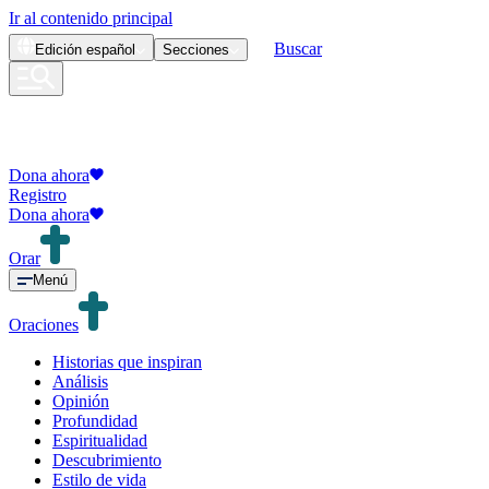
Ir al contenido principal
Buscar
Edición
español
Secciones
Dona ahora
Registro
Dona ahora
Orar
Menú
Oraciones
Historias que inspiran
Análisis
Opinión
Profundidad
Espiritualidad
Descubrimiento
Estilo de vida