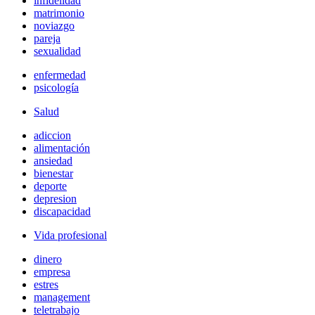
infidelidad
matrimonio
noviazgo
pareja
sexualidad
enfermedad
psicología
Salud
adiccion
alimentación
ansiedad
bienestar
deporte
depresion
discapacidad
Vida profesional
dinero
empresa
estres
management
teletrabajo