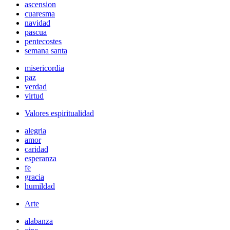
ascension
cuaresma
navidad
pascua
pentecostes
semana santa
misericordia
paz
verdad
virtud
Valores espiritualidad
alegria
amor
caridad
esperanza
fe
gracia
humildad
Arte
alabanza