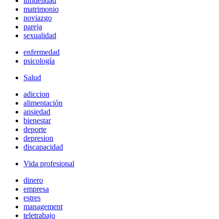
infidelidad
matrimonio
noviazgo
pareja
sexualidad
enfermedad
psicología
Salud
adiccion
alimentación
ansiedad
bienestar
deporte
depresion
discapacidad
Vida profesional
dinero
empresa
estres
management
teletrabajo