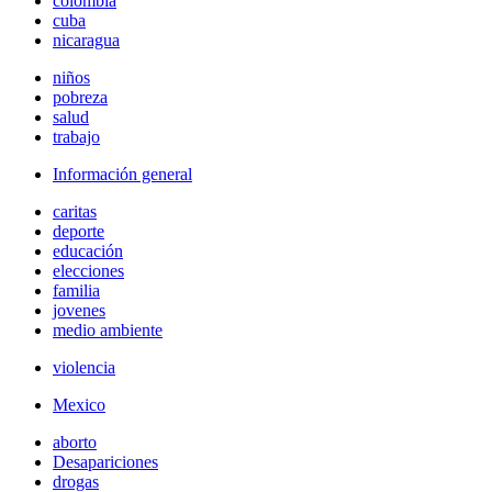
colombia
cuba
nicaragua
niños
pobreza
salud
trabajo
Información general
caritas
deporte
educación
elecciones
familia
jovenes
medio ambiente
violencia
Mexico
aborto
Desapariciones
drogas