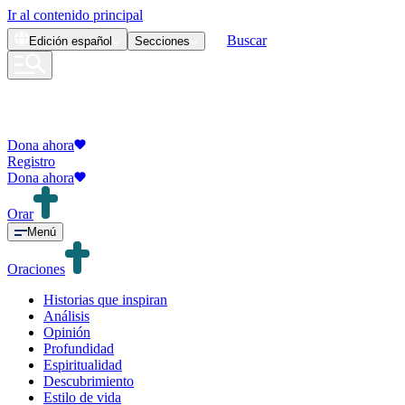
Ir al contenido principal
Buscar
Edición
español
Secciones
Dona ahora
Registro
Dona ahora
Orar
Menú
Oraciones
Historias que inspiran
Análisis
Opinión
Profundidad
Espiritualidad
Descubrimiento
Estilo de vida