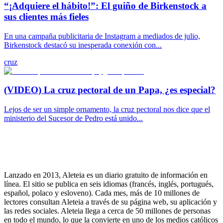
“¡Adquiere el hábito!”: El guiño de Birkenstock a
sus clientes más fieles
En una campaña publicitaria de Instagram a mediados de julio,
Birkenstock destacó su inesperada conexión con...
cruz
(VIDEO) La cruz pectoral de un Papa, ¿es especial?
Lejos de ser un simple ornamento, la cruz pectoral nos dice que el
ministerio del Sucesor de Pedro está unido...
Lanzado en 2013, Aleteia es un diario gratuito de información en
línea. El sitio se publica en seis idiomas (francés, inglés, portugués,
español, polaco y esloveno). Cada mes, más de 10 millones de
lectores consultan Aleteia a través de su página web, su aplicación y
las redes sociales. Aleteia llega a cerca de 50 millones de personas
en todo el mundo, lo que la convierte en uno de los medios católicos