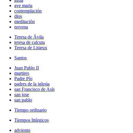
alma
ave maria
contemplación
dios
meditación
novena
Teresa de Ávila
teresa de calcuta
Teresa de Lisieux
Santos
Juan Pablo II
martires
Padre Pío
padres de la iglesia
san Francisco de Asís
san jose
san pablo
Tiempo ordinario
Tiempos litúrgicos
adviento