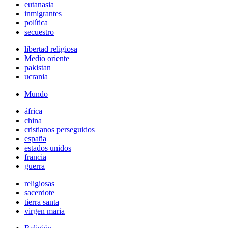
eutanasia
inmigrantes
política
secuestro
libertad religiosa
Medio oriente
pakistan
ucrania
Mundo
áfrica
china
cristianos perseguidos
españa
estados unidos
francia
guerra
religiosas
sacerdote
tierra santa
virgen maria