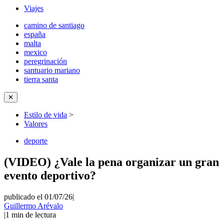
Viajes
camino de santiago
españa
malta
mexico
peregrinación
santuario mariano
tierra santa
✕
Estilo de vida
>
Valores
deporte
(VIDEO) ¿Vale la pena organizar un gran
evento deportivo?
publicado el 01/07/26
|
Guillermo Arévalo
|
1
min de lectura