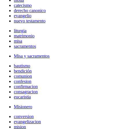
biblia
catecismo
derecho canonico
evangelio
nuevo testamento
liturgia
matrimonio
misa
sacramentos
Misa y sacramentos
bautismo
bendición
comunion
confesion
confirmacion
consagracion
eucaristia
Misionero
conversion
evangelizacion
mision