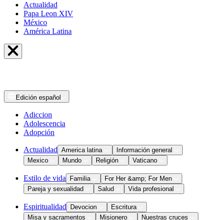
Actualidad
Papa Leon XIV
México
América Latina
Edición
español
Adiccion
Adolescencia
Adopción
Actualidad
America latina
Información general
Mexico
Mundo
Religión
Vaticano
Estilo de vida
Familia
For Her &amp; For Men
Pareja y sexualidad
Salud
Vida profesional
Espiritualidad
Devocion
Escritura
Misa y sacramentos
Misionero
Nuestras cruces