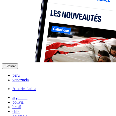
Volver
peru
venezuela
America latina
argentina
bolivia
brasil
chile