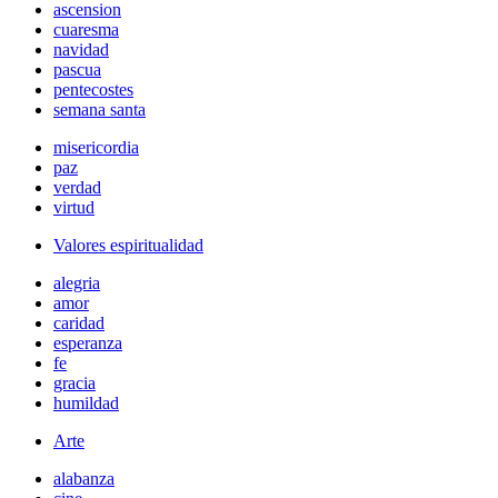
ascension
cuaresma
navidad
pascua
pentecostes
semana santa
misericordia
paz
verdad
virtud
Valores espiritualidad
alegria
amor
caridad
esperanza
fe
gracia
humildad
Arte
alabanza