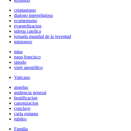
Religión
cristianismo
dialogo interreligioso
ecumenismo
evangelizacion
iglesia catolica
jornada mundial de la juventud
misionero
misa
papa francisco
sinodo
viaje apostólico
Vaticano
angelus
audiencia general
beatificacion
canonizacion
conclave
curia romana
jubileo
Familia