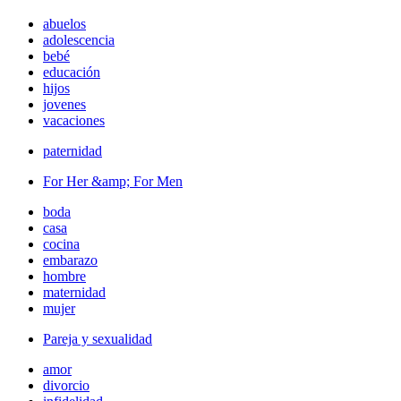
abuelos
adolescencia
bebé
educación
hijos
jovenes
vacaciones
paternidad
For Her &amp; For Men
boda
casa
cocina
embarazo
hombre
maternidad
mujer
Pareja y sexualidad
amor
divorcio