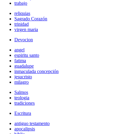
trabajo
reliquias
Sagrado Corazón
trinidad
virgen maria
Devocion
angel
espiritu santo
fatima
guadalupe
inmaculada concepción
jesucristo
milagro
Salmos
teologia
tradiciones
Escritura
antiguo testamento
apocalipsis