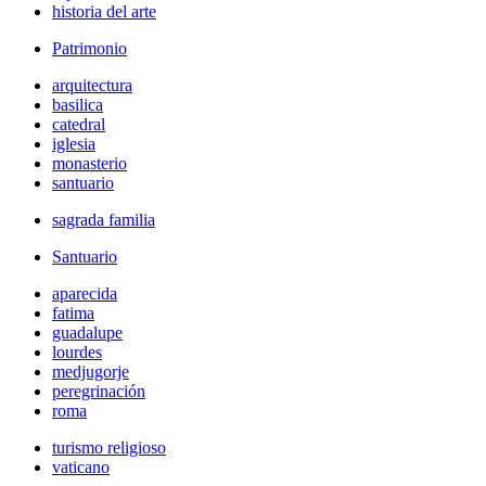
historia del arte
Patrimonio
arquitectura
basilica
catedral
iglesia
monasterio
santuario
sagrada familia
Santuario
aparecida
fatima
guadalupe
lourdes
medjugorje
peregrinación
roma
turismo religioso
vaticano