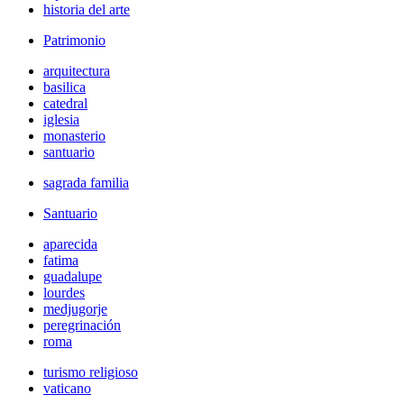
historia del arte
Patrimonio
arquitectura
basilica
catedral
iglesia
monasterio
santuario
sagrada familia
Santuario
aparecida
fatima
guadalupe
lourdes
medjugorje
peregrinación
roma
turismo religioso
vaticano