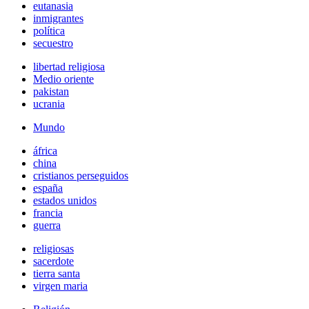
eutanasia
inmigrantes
política
secuestro
libertad religiosa
Medio oriente
pakistan
ucrania
Mundo
áfrica
china
cristianos perseguidos
españa
estados unidos
francia
guerra
religiosas
sacerdote
tierra santa
virgen maria