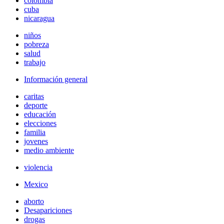
colombia
cuba
nicaragua
niños
pobreza
salud
trabajo
Información general
caritas
deporte
educación
elecciones
familia
jovenes
medio ambiente
violencia
Mexico
aborto
Desapariciones
drogas