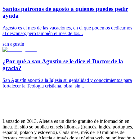
Santos patronos de agosto a quienes puedes pedir
ayuda
Agosto es el mes de las vacaciones, en el que podemos dedicarnos
al descanso; pero también el mes de los...
san agustín
¿Por qué a san Agustín se le dice el Doctor de la
gracia?
San Agustín aportó a la Iglesia su genialidad y conocimientos para
fortalecer la Teología cristiana, obra, sin...
Lanzado en 2013, Aleteia es un diario gratuito de información en
línea. El sitio se publica en seis idiomas (francés, inglés, portugués,
español, polaco y esloveno). Cada mes, más de 10 millones de
lectores consultan Aleteia a través de su página web, su aplicación y