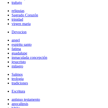
trabajo
reliquias
Sagrado Corazón
trinidad
virgen maria
Devocion
angel
espiritu santo
fatima
guadalupe
inmaculada concepción
jesucristo
milagro
Salmos
teologia
tradiciones
Escritura
antiguo testamento
apocalipsis