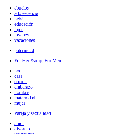
abuelos
adolescencia
bebé
educación
hijos
jovenes
vacaciones
paternidad
For Her &amp; For Men
boda
casa
cocina
embarazo
hombre
maternidad
mujer
Pareja y sexualidad
amor
divorcio