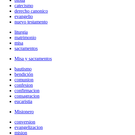
biblia
catecismo
derecho canonico
evangelio
nuevo testamento
liturgia
matrimonio
misa
sacramentos
Misa y sacramentos
bautismo
bendición
comunion
confesion
confirmacion
consagracion
eucaristia
Misionero
conversion
evangelizacion
mision