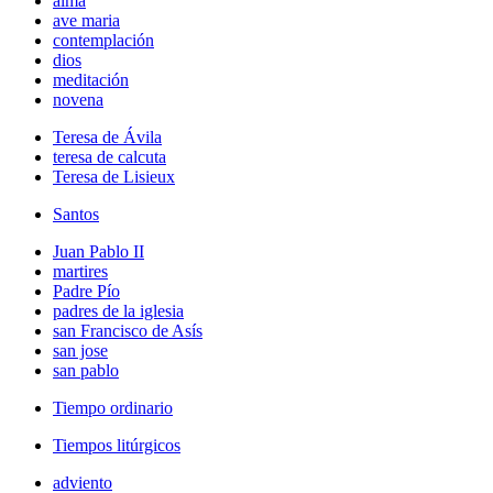
alma
ave maria
contemplación
dios
meditación
novena
Teresa de Ávila
teresa de calcuta
Teresa de Lisieux
Santos
Juan Pablo II
martires
Padre Pío
padres de la iglesia
san Francisco de Asís
san jose
san pablo
Tiempo ordinario
Tiempos litúrgicos
adviento