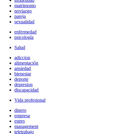
infidelidad
matrimonio
noviazgo
pareja
sexualidad
enfermedad
psicología
Salud
adiccion
alimentación
ansiedad
bienestar
deporte
depresion
discapacidad
Vida profesional
dinero
empresa
estres
management
teletrabajo