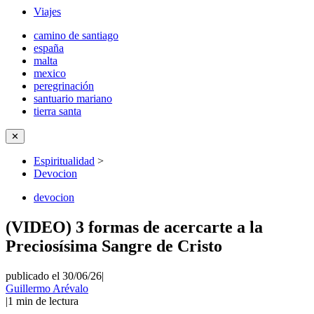
Viajes
camino de santiago
españa
malta
mexico
peregrinación
santuario mariano
tierra santa
✕
Espiritualidad
>
Devocion
devocion
(VIDEO) 3 formas de acercarte a la
Preciosísima Sangre de Cristo
publicado el 30/06/26
|
Guillermo Arévalo
|
1
min de lectura