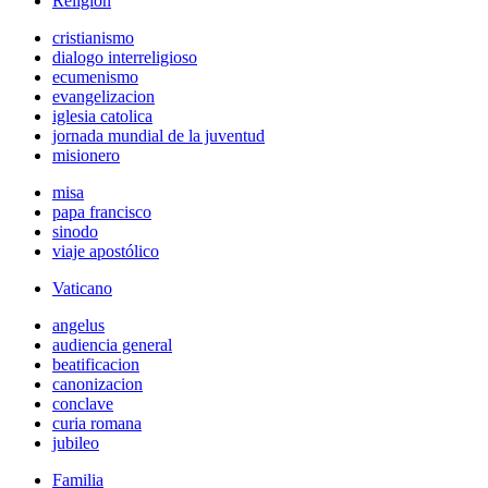
Religión
cristianismo
dialogo interreligioso
ecumenismo
evangelizacion
iglesia catolica
jornada mundial de la juventud
misionero
misa
papa francisco
sinodo
viaje apostólico
Vaticano
angelus
audiencia general
beatificacion
canonizacion
conclave
curia romana
jubileo
Familia