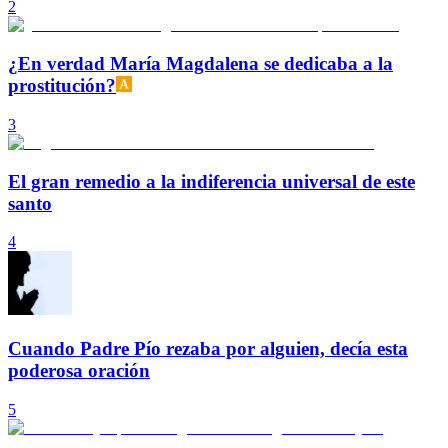
2
¿En verdad María Magdalena se dedicaba a la
prostitución?
3
El gran remedio a la indiferencia universal de este
santo
4
Cuando Padre Pío rezaba por alguien, decía esta
poderosa oración
5