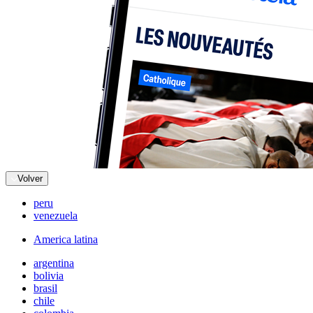
Volver
peru
venezuela
America latina
argentina
bolivia
brasil
chile