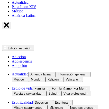
Actualidad
Papa Leon XIV
México
América Latina
Edición
español
Adiccion
Adolescencia
Adopción
Actualidad
America latina
Información general
Mexico
Mundo
Religión
Vaticano
Estilo de vida
Familia
For Her &amp; For Men
Pareja y sexualidad
Salud
Vida profesional
Espiritualidad
Devocion
Escritura
Misa y sacramentos
Misionero
Nuestras cruces