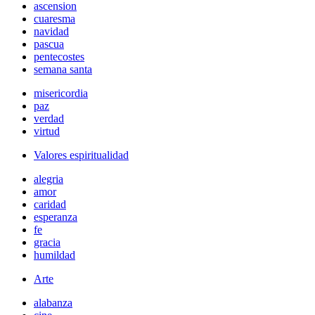
ascension
cuaresma
navidad
pascua
pentecostes
semana santa
misericordia
paz
verdad
virtud
Valores espiritualidad
alegria
amor
caridad
esperanza
fe
gracia
humildad
Arte
alabanza