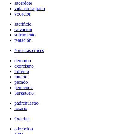
sacerdote
vida consagrada
vocacion
sacrificio
salvacion
sufrimiento
tentación
Nuestras cruces
demonio
exorcismo
infierno
muerte
pecado
penitencia
purgatorio
padrenuestro
rosario
Oración
adoracion