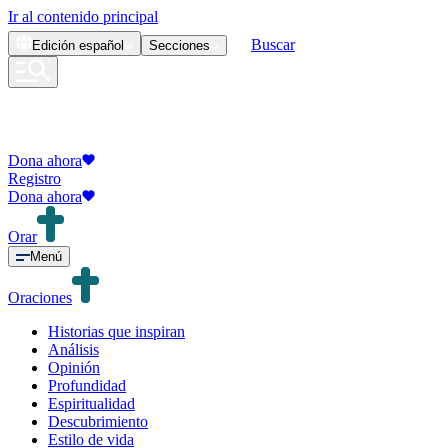
Ir al contenido principal
Buscar
Edición
español
Secciones
Dona ahora
Registro
Dona ahora
Orar
Menú
Oraciones
Historias que inspiran
Análisis
Opinión
Profundidad
Espiritualidad
Descubrimiento
Estilo de vida