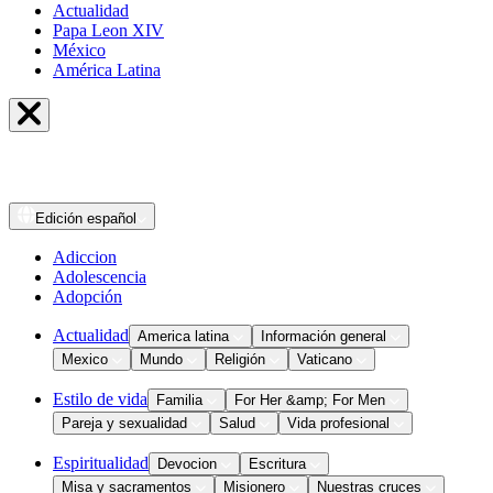
Actualidad
Papa Leon XIV
México
América Latina
Edición
español
Adiccion
Adolescencia
Adopción
Actualidad
America latina
Información general
Mexico
Mundo
Religión
Vaticano
Estilo de vida
Familia
For Her &amp; For Men
Pareja y sexualidad
Salud
Vida profesional
Espiritualidad
Devocion
Escritura
Misa y sacramentos
Misionero
Nuestras cruces