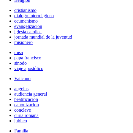
Religión
cristianismo
dialogo interreligioso
ecumenismo
evangelizacion
iglesia catolica
jornada mundial de la juventud
misionero
misa
papa francisco
sinodo
viaje apostólico
Vaticano
angelus
audiencia general
beatificacion
canonizacion
conclave
curia romana
jubileo
Familia