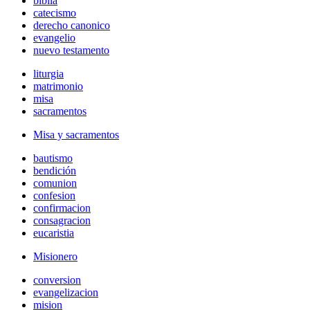
biblia
catecismo
derecho canonico
evangelio
nuevo testamento
liturgia
matrimonio
misa
sacramentos
Misa y sacramentos
bautismo
bendición
comunion
confesion
confirmacion
consagracion
eucaristia
Misionero
conversion
evangelizacion
mision