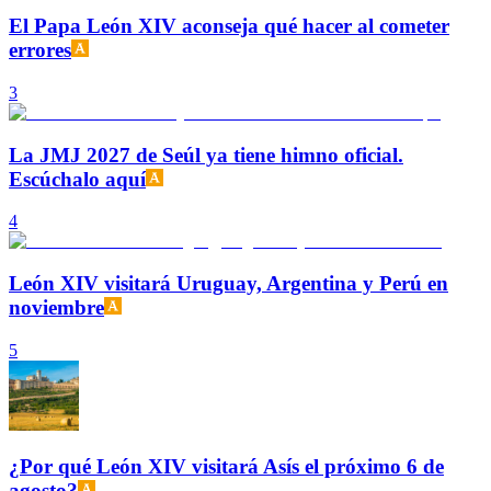
El Papa León XIV aconseja qué hacer al cometer
errores
3
La JMJ 2027 de Seúl ya tiene himno oficial.
Escúchalo aquí
4
León XIV visitará Uruguay, Argentina y Perú en
noviembre
5
¿Por qué León XIV visitará Asís el próximo 6 de
agosto?