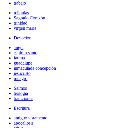
trabajo
reliquias
Sagrado Corazón
trinidad
virgen maria
Devocion
angel
espiritu santo
fatima
guadalupe
inmaculada concepción
jesucristo
milagro
Salmos
teologia
tradiciones
Escritura
antiguo testamento
apocalipsis