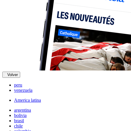
Volver
peru
venezuela
America latina
argentina
bolivia
brasil
chile