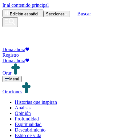
Ir al contenido principal
Buscar
Edición
español
Secciones
Dona ahora
Registro
Dona ahora
Orar
Menú
Oraciones
Historias que inspiran
Análisis
Opinión
Profundidad
Espiritualidad
Descubrimiento
Estilo de vida