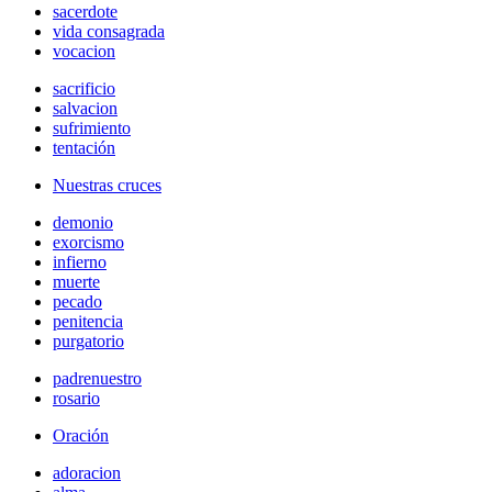
sacerdote
vida consagrada
vocacion
sacrificio
salvacion
sufrimiento
tentación
Nuestras cruces
demonio
exorcismo
infierno
muerte
pecado
penitencia
purgatorio
padrenuestro
rosario
Oración
adoracion