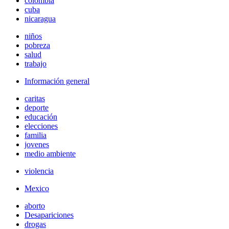
colombia
cuba
nicaragua
niños
pobreza
salud
trabajo
Información general
caritas
deporte
educación
elecciones
familia
jovenes
medio ambiente
violencia
Mexico
aborto
Desapariciones
drogas