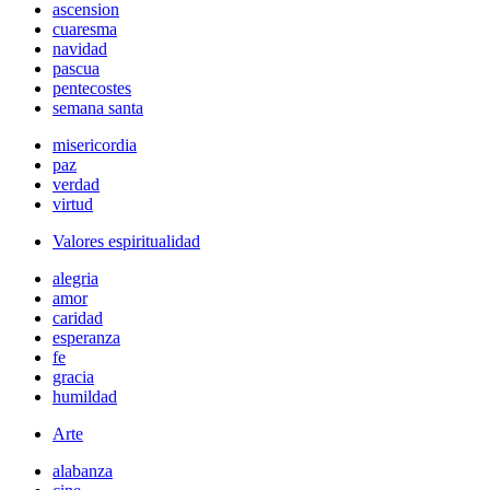
ascension
cuaresma
navidad
pascua
pentecostes
semana santa
misericordia
paz
verdad
virtud
Valores espiritualidad
alegria
amor
caridad
esperanza
fe
gracia
humildad
Arte
alabanza