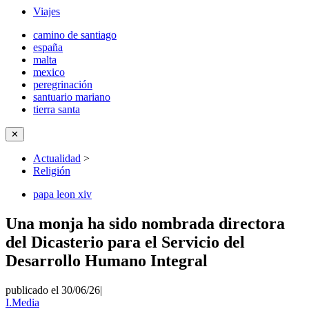
Viajes
camino de santiago
españa
malta
mexico
peregrinación
santuario mariano
tierra santa
✕
Actualidad
>
Religión
papa leon xiv
Una monja ha sido nombrada directora
del Dicasterio para el Servicio del
Desarrollo Humano Integral
publicado el 30/06/26
|
I.Media