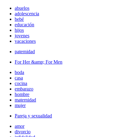
abuelos
adolescencia
bebé
educación
hijos
jovenes
vacaciones
paternidad
For Her &amp; For Men
boda
casa
cocina
embarazo
hombre
maternidad
mujer
Pareja y sexualidad
amor
divorcio