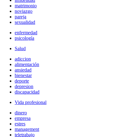
infidelidad
matrimonio
noviazgo
pareja
sexualidad
enfermedad
psicología
Salud
adiccion
alimentación
ansiedad
bienestar
deporte
depresion
discapacidad
Vida profesional
dinero
empresa
estres
management
teletrabajo