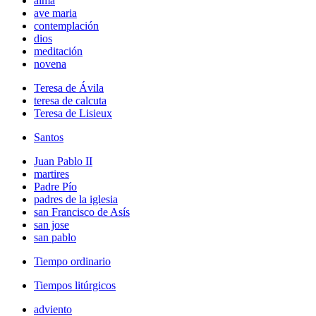
alma
ave maria
contemplación
dios
meditación
novena
Teresa de Ávila
teresa de calcuta
Teresa de Lisieux
Santos
Juan Pablo II
martires
Padre Pío
padres de la iglesia
san Francisco de Asís
san jose
san pablo
Tiempo ordinario
Tiempos litúrgicos
adviento