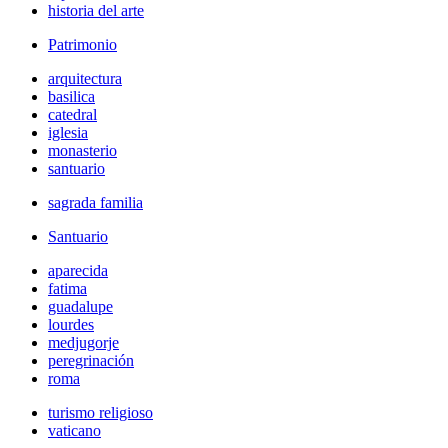
historia del arte
Patrimonio
arquitectura
basilica
catedral
iglesia
monasterio
santuario
sagrada familia
Santuario
aparecida
fatima
guadalupe
lourdes
medjugorje
peregrinación
roma
turismo religioso
vaticano