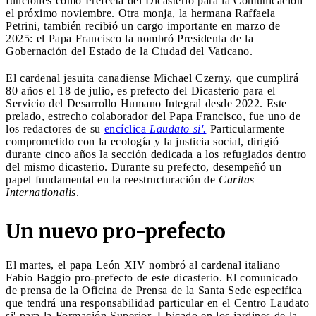
funciones como Prefecta del Dicasterio para la Comunicación
el próximo noviembre. Otra monja, la hermana Raffaela
Petrini, también recibió un cargo importante en marzo de
2025: el Papa Francisco la nombró Presidenta de la
Gobernación del Estado de la Ciudad del Vaticano.
El cardenal jesuita canadiense Michael Czerny, que cumplirá
80 años el 18 de julio, es prefecto del Dicasterio para el
Servicio del Desarrollo Humano Integral desde 2022. Este
prelado, estrecho colaborador del Papa Francisco, fue uno de
los redactores de su
encíclica
Laudato si'.
Particularmente
comprometido con la ecología y la justicia social, dirigió
durante cinco años la sección dedicada a los refugiados dentro
del mismo dicasterio. Durante su prefecto, desempeñó un
papel fundamental en la reestructuración de
Caritas
Internationalis
.
Un nuevo pro-prefecto
El martes, el papa León XIV nombró al cardenal italiano
Fabio Baggio pro-prefecto de este dicasterio. El comunicado
de prensa de la Oficina de Prensa de la Santa Sede especifica
que tendrá una responsabilidad particular en el Centro Laudato
si' para la Formación Superior. Ubicado en los jardines de la