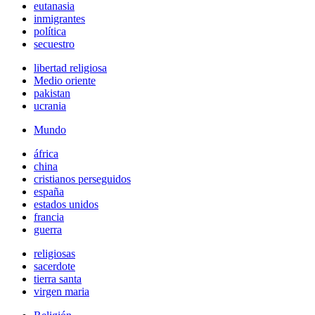
eutanasia
inmigrantes
política
secuestro
libertad religiosa
Medio oriente
pakistan
ucrania
Mundo
áfrica
china
cristianos perseguidos
españa
estados unidos
francia
guerra
religiosas
sacerdote
tierra santa
virgen maria