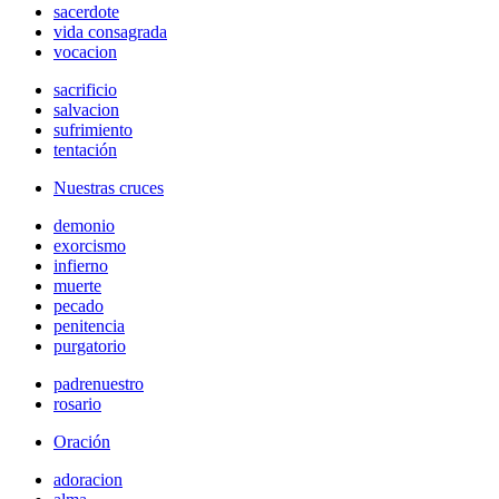
sacerdote
vida consagrada
vocacion
sacrificio
salvacion
sufrimiento
tentación
Nuestras cruces
demonio
exorcismo
infierno
muerte
pecado
penitencia
purgatorio
padrenuestro
rosario
Oración
adoracion