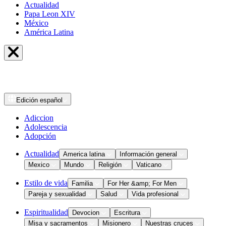
Actualidad
Papa Leon XIV
México
América Latina
Edición
español
Adiccion
Adolescencia
Adopción
Actualidad
America latina
Información general
Mexico
Mundo
Religión
Vaticano
Estilo de vida
Familia
For Her &amp; For Men
Pareja y sexualidad
Salud
Vida profesional
Espiritualidad
Devocion
Escritura
Misa y sacramentos
Misionero
Nuestras cruces