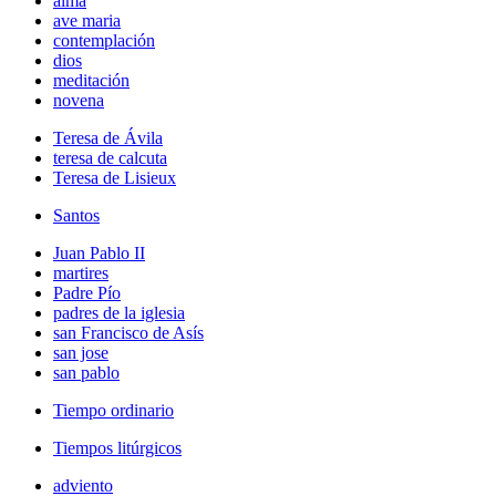
alma
ave maria
contemplación
dios
meditación
novena
Teresa de Ávila
teresa de calcuta
Teresa de Lisieux
Santos
Juan Pablo II
martires
Padre Pío
padres de la iglesia
san Francisco de Asís
san jose
san pablo
Tiempo ordinario
Tiempos litúrgicos
adviento