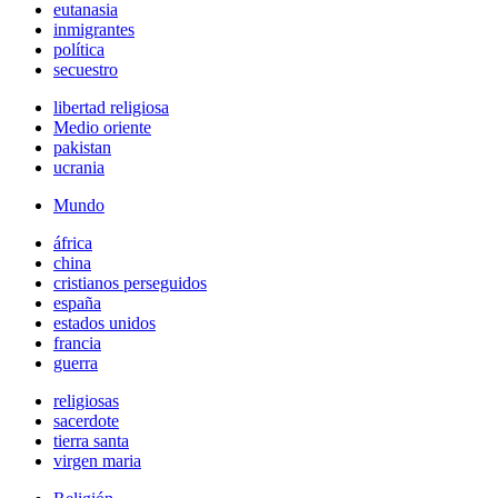
eutanasia
inmigrantes
política
secuestro
libertad religiosa
Medio oriente
pakistan
ucrania
Mundo
áfrica
china
cristianos perseguidos
españa
estados unidos
francia
guerra
religiosas
sacerdote
tierra santa
virgen maria