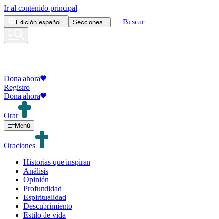
Ir al contenido principal
Buscar
Edición
español
Secciones
Dona ahora
Registro
Dona ahora
Orar
Menú
Oraciones
Historias que inspiran
Análisis
Opinión
Profundidad
Espiritualidad
Descubrimiento
Estilo de vida