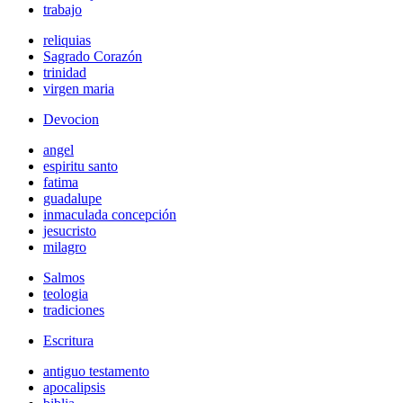
trabajo
reliquias
Sagrado Corazón
trinidad
virgen maria
Devocion
angel
espiritu santo
fatima
guadalupe
inmaculada concepción
jesucristo
milagro
Salmos
teologia
tradiciones
Escritura
antiguo testamento
apocalipsis