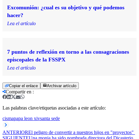
Excomunión: ¿cual es su objetivo y qué podemos
hacer?
Lea el artículo
7 puntos de reflexión en torno a las consagraciones
episcopales de la FSSPX
Lea el artículo
Copiar el enlace
Archivar artículo
Compartir en
:
Las palabras clave/etiquetas asociadas a este artículo:
cisma
papa leon xiv
santa sede
ANTERIOR
El peligro de convertir a nuestros hijos en "proyectos"
SIGUIENTE
Una monja ha sido nombrada directora del Dicasterio