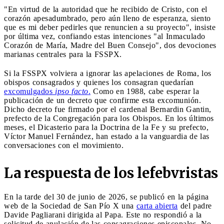
"En virtud de la autoridad que he recibido de Cristo, con el
corazón apesadumbrado, pero aún lleno de esperanza, siento
que es mi deber pedirles que renuncien a su proyecto", insiste
por última vez, confiando estas intenciones "al Inmaculado
Corazón de María, Madre del Buen Consejo", dos devociones
marianas centrales para la FSSPX.
Si la FSSPX volviera a ignorar las apelaciones de Roma, los
obispos consagrados y quienes los consagran quedarían
excomulgados
ipso facto
.
Como en 1988, cabe esperar la
publicación de un decreto que confirme esta excomunión.
Dicho decreto fue firmado por el cardenal Bernardin Gantin,
prefecto de la Congregación para los Obispos. En los últimos
meses, el Dicasterio para la Doctrina de la Fe y su prefecto,
Víctor Manuel Fernández, han estado a la vanguardia de las
conversaciones con el movimiento.
La respuesta de los lefebvristas
En la tarde del 30 de junio de 2026, se publicó en la página
web de la Sociedad de San Pío X una
carta abierta
del padre
Davide Pagliarani dirigida al Papa. Este no respondió a la
solicitud de anulación de las consagraciones episcopales. No