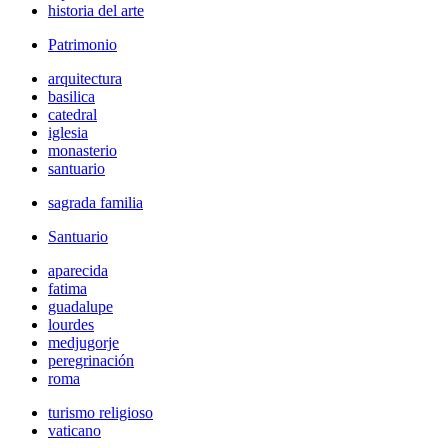
historia del arte
Patrimonio
arquitectura
basilica
catedral
iglesia
monasterio
santuario
sagrada familia
Santuario
aparecida
fatima
guadalupe
lourdes
medjugorje
peregrinación
roma
turismo religioso
vaticano