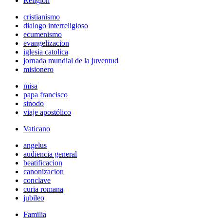
Religión
cristianismo
dialogo interreligioso
ecumenismo
evangelizacion
iglesia catolica
jornada mundial de la juventud
misionero
misa
papa francisco
sinodo
viaje apostólico
Vaticano
angelus
audiencia general
beatificacion
canonizacion
conclave
curia romana
jubileo
Familia