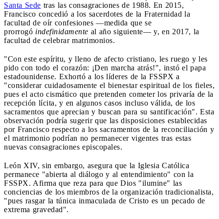
Santa Sede
tras las consagraciones de 1988. En 2015,
Francisco concedió a los sacerdotes de la Fraternidad la
facultad de oír confesiones —medida que se
prorrogó
indefinidamente
al año siguiente— y, en 2017, la
facultad de celebrar matrimonios.
"Con este espíritu, y lleno de afecto cristiano, les ruego y les
pido con todo el corazón: ¡Den marcha atrás!", instó el papa
estadounidense. Exhortó a los líderes de la FSSPX a
"considerar cuidadosamente el bienestar espiritual de los fieles,
pues el acto cismático que pretenden cometer los privaría de la
recepción lícita, y en algunos casos incluso válida, de los
sacramentos que aprecian y buscan para su santificación". Esta
observación podría sugerir que las disposiciones establecidas
por Francisco respecto a los sacramentos de la reconciliación y
el matrimonio podrían no permanecer vigentes tras estas
nuevas consagraciones episcopales.
León XIV, sin embargo, asegura que la Iglesia Católica
permanece "abierta al diálogo y al entendimiento" con la
FSSPX. Afirma que reza para que Dios "ilumine" las
conciencias de los miembros de la organización tradicionalista,
"pues rasgar la túnica inmaculada de Cristo es un pecado de
extrema gravedad".