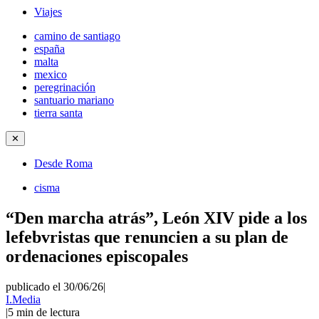
Viajes
camino de santiago
españa
malta
mexico
peregrinación
santuario mariano
tierra santa
✕
Desde Roma
cisma
“Den marcha atrás”, León XIV pide a los
lefebvristas que renuncien a su plan de
ordenaciones episcopales
publicado el 30/06/26
|
I.Media
|
5
min de lectura