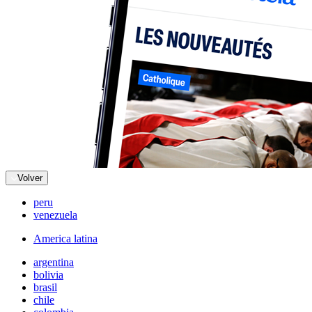
Volver
peru
venezuela
America latina
argentina
bolivia
brasil
chile