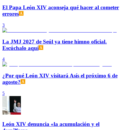
El Papa León XIV aconseja qué hacer al cometer
errores
3
La JMJ 2027 de Seúl ya tiene himno oficial.
Escúchalo aquí
4
¿Por qué León XIV visitará Asís el próximo 6 de
agosto?
5
León XIV denuncia «la acumulación y el