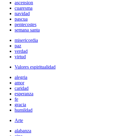
ascension
cuaresma
navidad
pascua
pentecostes
semana santa
misericordia
paz
verdad
virtud
Valores espiritualidad
alegria
amor
caridad
esperanza
fe
gracia
humildad
Arte
alabanza