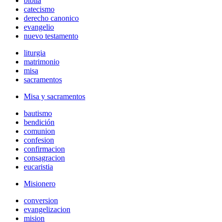
biblia
catecismo
derecho canonico
evangelio
nuevo testamento
liturgia
matrimonio
misa
sacramentos
Misa y sacramentos
bautismo
bendición
comunion
confesion
confirmacion
consagracion
eucaristia
Misionero
conversion
evangelizacion
mision