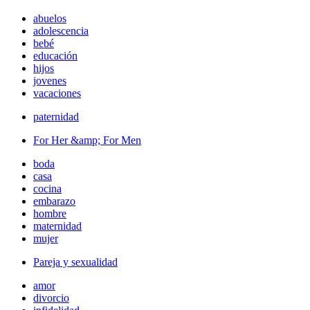
abuelos
adolescencia
bebé
educación
hijos
jovenes
vacaciones
paternidad
For Her &amp; For Men
boda
casa
cocina
embarazo
hombre
maternidad
mujer
Pareja y sexualidad
amor
divorcio