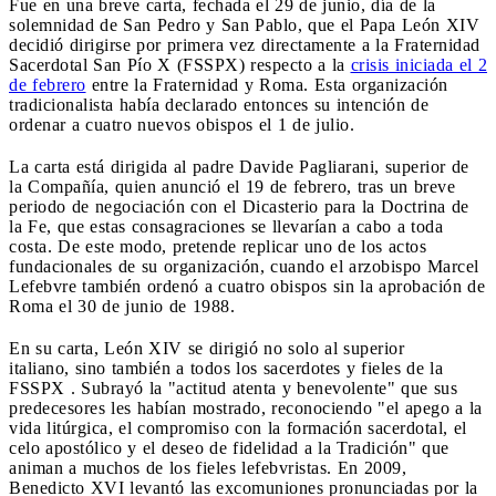
Fue en una breve carta, fechada el 29 de junio, día de la
solemnidad de San Pedro y San Pablo, que el Papa León XIV
decidió dirigirse por primera vez directamente a la Fraternidad
Sacerdotal San Pío X (FSSPX) respecto a la
crisis iniciada el 2
de febrero
entre la Fraternidad y Roma. Esta organización
tradicionalista había declarado entonces su intención de
ordenar a cuatro nuevos obispos el 1 de julio.
La carta está dirigida al padre Davide Pagliarani, superior de
la Compañía, quien anunció el 19 de febrero, tras un breve
periodo de negociación con el Dicasterio para la Doctrina de
la Fe, que estas consagraciones se llevarían a cabo a toda
costa. De este modo, pretende replicar uno de los actos
fundacionales de su organización, cuando el arzobispo Marcel
Lefebvre también ordenó a cuatro obispos sin la aprobación de
Roma el 30 de junio de 1988.
En su carta, León XIV se dirigió no solo al superior
italiano, sino también a todos los sacerdotes y fieles de la
FSSPX . Subrayó la "actitud atenta y benevolente" que sus
predecesores les habían mostrado, reconociendo "el apego a la
vida litúrgica, el compromiso con la formación sacerdotal, el
celo apostólico y el deseo de fidelidad a la Tradición" que
animan a muchos de los fieles lefebvristas. En 2009,
Benedicto XVI levantó las excomuniones pronunciadas por la