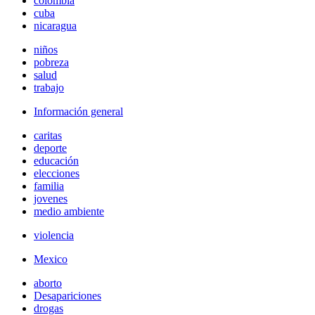
colombia
cuba
nicaragua
niños
pobreza
salud
trabajo
Información general
caritas
deporte
educación
elecciones
familia
jovenes
medio ambiente
violencia
Mexico
aborto
Desapariciones
drogas