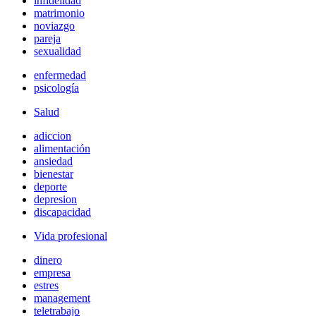
infidelidad
matrimonio
noviazgo
pareja
sexualidad
enfermedad
psicología
Salud
adiccion
alimentación
ansiedad
bienestar
deporte
depresion
discapacidad
Vida profesional
dinero
empresa
estres
management
teletrabajo