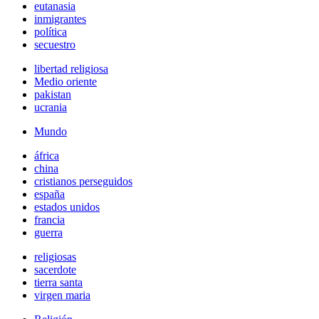
eutanasia
inmigrantes
política
secuestro
libertad religiosa
Medio oriente
pakistan
ucrania
Mundo
áfrica
china
cristianos perseguidos
españa
estados unidos
francia
guerra
religiosas
sacerdote
tierra santa
virgen maria