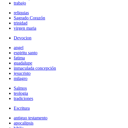
trabajo
reliquias
Sagrado Corazón
trinidad
virgen maria
Devocion
angel
espiritu santo
fatima
guadalupe
inmaculada concepción
jesucristo
milagro
Salmos
teologia
tradiciones
Escritura
antiguo testamento
apocalipsis