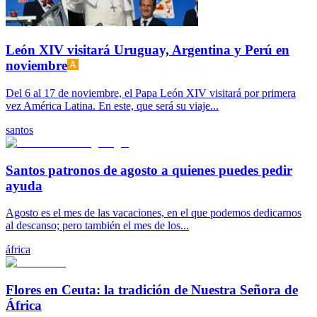
León XIV visitará Uruguay, Argentina y Perú en
noviembre
Del 6 al 17 de noviembre, el Papa León XIV visitará por primera
vez América Latina. En este, que será su viaje...
santos
Santos patronos de agosto a quienes puedes pedir
ayuda
Agosto es el mes de las vacaciones, en el que podemos dedicarnos
al descanso; pero también el mes de los...
áfrica
Flores en Ceuta: la tradición de Nuestra Señora de
África