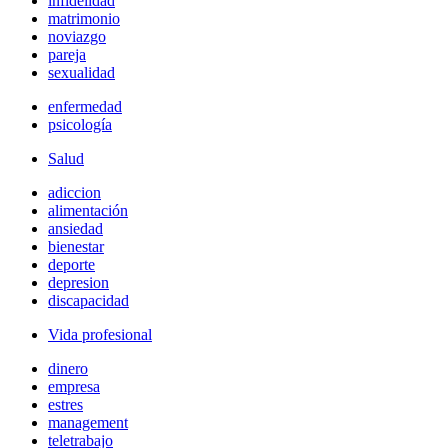
infidelidad
matrimonio
noviazgo
pareja
sexualidad
enfermedad
psicología
Salud
adiccion
alimentación
ansiedad
bienestar
deporte
depresion
discapacidad
Vida profesional
dinero
empresa
estres
management
teletrabajo