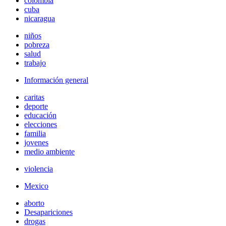
colombia
cuba
nicaragua
niños
pobreza
salud
trabajo
Información general
caritas
deporte
educación
elecciones
familia
jovenes
medio ambiente
violencia
Mexico
aborto
Desapariciones
drogas