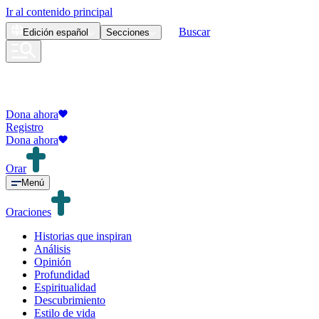
Ir al contenido principal
Buscar
Edición
español
Secciones
Dona ahora
Registro
Dona ahora
Orar
Menú
Oraciones
Historias que inspiran
Análisis
Opinión
Profundidad
Espiritualidad
Descubrimiento
Estilo de vida