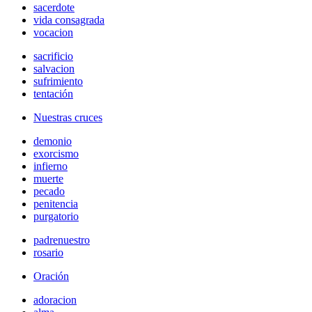
sacerdote
vida consagrada
vocacion
sacrificio
salvacion
sufrimiento
tentación
Nuestras cruces
demonio
exorcismo
infierno
muerte
pecado
penitencia
purgatorio
padrenuestro
rosario
Oración
adoracion