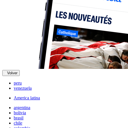
Volver
peru
venezuela
America latina
argentina
bolivia
brasil
chile