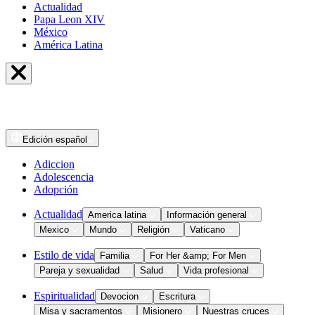
Actualidad
Papa Leon XIV
México
América Latina
Edición
español
Adiccion
Adolescencia
Adopción
Actualidad
America latina
Información general
Mexico
Mundo
Religión
Vaticano
Estilo de vida
Familia
For Her &amp; For Men
Pareja y sexualidad
Salud
Vida profesional
Espiritualidad
Devocion
Escritura
Misa y sacramentos
Misionero
Nuestras cruces