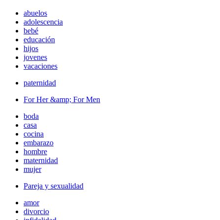
abuelos
adolescencia
bebé
educación
hijos
jovenes
vacaciones
paternidad
For Her &amp; For Men
boda
casa
cocina
embarazo
hombre
maternidad
mujer
Pareja y sexualidad
amor
divorcio