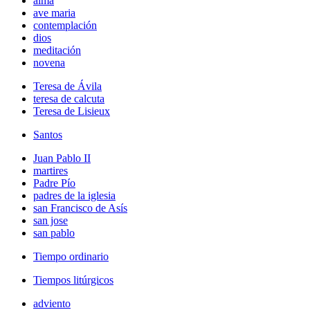
alma
ave maria
contemplación
dios
meditación
novena
Teresa de Ávila
teresa de calcuta
Teresa de Lisieux
Santos
Juan Pablo II
martires
Padre Pío
padres de la iglesia
san Francisco de Asís
san jose
san pablo
Tiempo ordinario
Tiempos litúrgicos
adviento