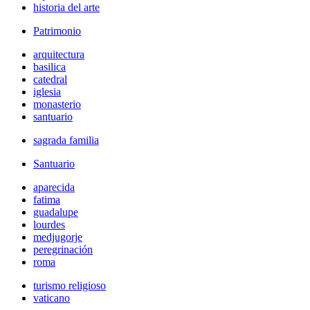
historia del arte
Patrimonio
arquitectura
basilica
catedral
iglesia
monasterio
santuario
sagrada familia
Santuario
aparecida
fatima
guadalupe
lourdes
medjugorje
peregrinación
roma
turismo religioso
vaticano