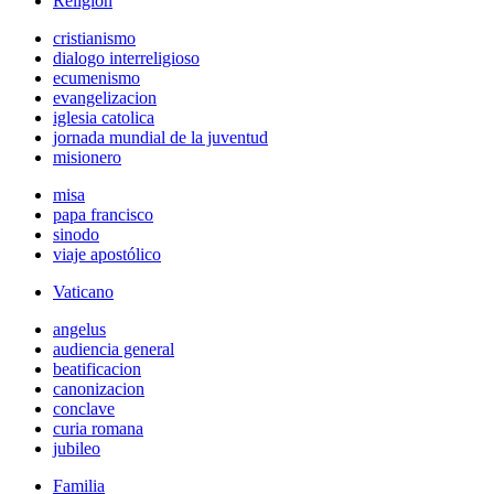
Religión
cristianismo
dialogo interreligioso
ecumenismo
evangelizacion
iglesia catolica
jornada mundial de la juventud
misionero
misa
papa francisco
sinodo
viaje apostólico
Vaticano
angelus
audiencia general
beatificacion
canonizacion
conclave
curia romana
jubileo
Familia