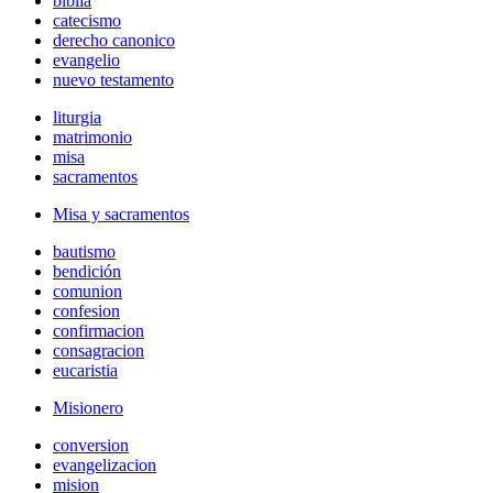
biblia
catecismo
derecho canonico
evangelio
nuevo testamento
liturgia
matrimonio
misa
sacramentos
Misa y sacramentos
bautismo
bendición
comunion
confesion
confirmacion
consagracion
eucaristia
Misionero
conversion
evangelizacion
mision