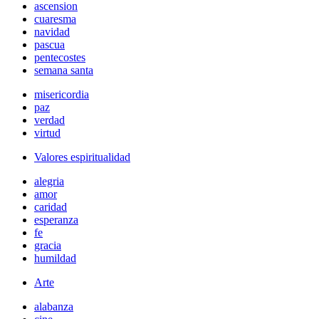
ascension
cuaresma
navidad
pascua
pentecostes
semana santa
misericordia
paz
verdad
virtud
Valores espiritualidad
alegria
amor
caridad
esperanza
fe
gracia
humildad
Arte
alabanza