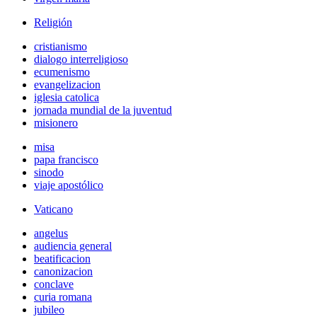
Religión
cristianismo
dialogo interreligioso
ecumenismo
evangelizacion
iglesia catolica
jornada mundial de la juventud
misionero
misa
papa francisco
sinodo
viaje apostólico
Vaticano
angelus
audiencia general
beatificacion
canonizacion
conclave
curia romana
jubileo