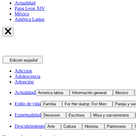
Actualidad
Papa Leon XIV
México
América Latina
Edición
español
Adiccion
Adolescencia
Adopción
Actualidad
America latina
Información general
Mexico
Estilo de vida
Familia
For Her &amp; For Men
Pareja y se
Espiritualidad
Devocion
Escritura
Misa y sacramentos
Descubrimiento
Arte
Cultura
Historia
Patrimonio