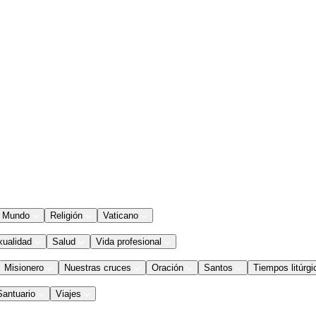
Mundo
Religión
Vaticano
xualidad
Salud
Vida profesional
Misionero
Nuestras cruces
Oración
Santos
Tiempos litúrgi
Santuario
Viajes