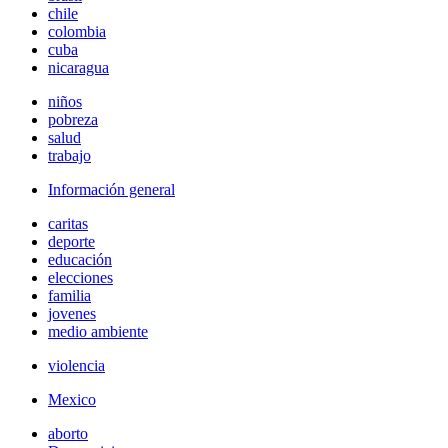
chile
colombia
cuba
nicaragua
niños
pobreza
salud
trabajo
Información general
caritas
deporte
educación
elecciones
familia
jovenes
medio ambiente
violencia
Mexico
aborto