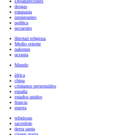
Desapariciones
drogas
eutanasia
inmigrantes
política
secuestro
libertad religiosa
Medio oriente
pakistan
ucrania
Mundo
áfrica
china
cristianos perseguidos
españa
estados unidos
francia
guerra
religiosas
sacerdote
tierra santa
virgen maria