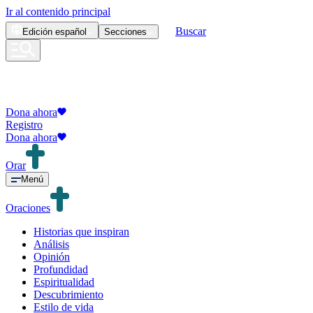
Ir al contenido principal
Buscar
Edición
español
Secciones
Dona ahora
Registro
Dona ahora
Orar
Menú
Oraciones
Historias que inspiran
Análisis
Opinión
Profundidad
Espiritualidad
Descubrimiento
Estilo de vida