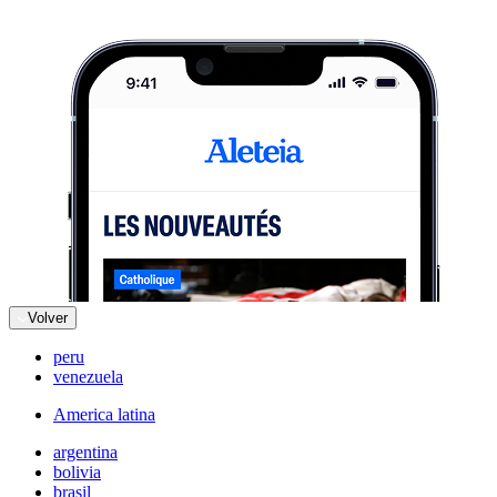
Volver
peru
venezuela
America latina
argentina
bolivia
brasil