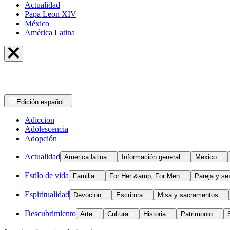
Actualidad
Papa Leon XIV
México
América Latina
Edición
español
Adiccion
Adolescencia
Adopción
Actualidad
America latina
Información general
Mexico
Estilo de vida
Familia
For Her &amp; For Men
Pareja y se
Espiritualidad
Devocion
Escritura
Misa y sacramentos
Descubrimiento
Arte
Cultura
Historia
Patrimonio