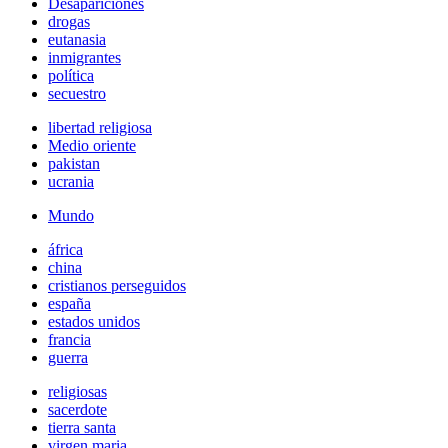
Desapariciones
drogas
eutanasia
inmigrantes
política
secuestro
libertad religiosa
Medio oriente
pakistan
ucrania
Mundo
áfrica
china
cristianos perseguidos
españa
estados unidos
francia
guerra
religiosas
sacerdote
tierra santa
virgen maria