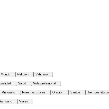
Mundo
Religión
Vaticano
xualidad
Salud
Vida profesional
Misionero
Nuestras cruces
Oración
Santos
Tiempos litúrgi
Santuario
Viajes