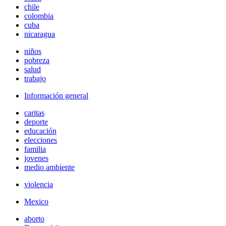
chile
colombia
cuba
nicaragua
niños
pobreza
salud
trabajo
Información general
caritas
deporte
educación
elecciones
familia
jovenes
medio ambiente
violencia
Mexico
aborto