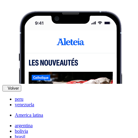
Volver
peru
venezuela
America latina
argentina
bolivia
brasil