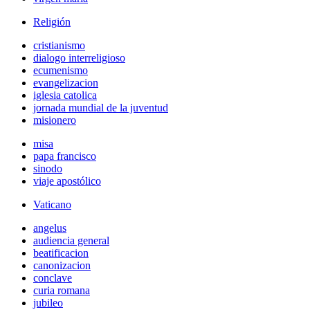
Religión
cristianismo
dialogo interreligioso
ecumenismo
evangelizacion
iglesia catolica
jornada mundial de la juventud
misionero
misa
papa francisco
sinodo
viaje apostólico
Vaticano
angelus
audiencia general
beatificacion
canonizacion
conclave
curia romana
jubileo