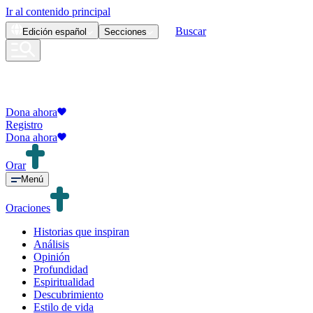
Ir al contenido principal
Buscar
Edición
español
Secciones
Dona ahora
Registro
Dona ahora
Orar
Menú
Oraciones
Historias que inspiran
Análisis
Opinión
Profundidad
Espiritualidad
Descubrimiento
Estilo de vida