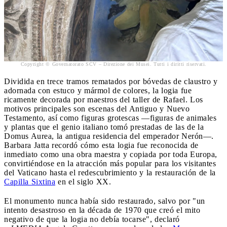
Copyright © Governatorato SCV – Direzione dei Musei. Tutti i diritti riservati.
Dividida en trece tramos rematados por bóvedas de claustro y
adornada con estuco y mármol de colores, la logia fue
ricamente decorada por maestros del taller de Rafael. Los
motivos principales son escenas del Antiguo y Nuevo
Testamento, así como figuras grotescas —figuras de animales
y plantas que el genio italiano tomó prestadas de las de la
Domus Aurea, la antigua residencia del emperador Nerón—.
Barbara Jatta recordó cómo esta logia fue reconocida de
inmediato como una obra maestra y copiada por toda Europa,
convirtiéndose en la atracción más popular para los visitantes
del Vaticano hasta el redescubrimiento y la restauración de la
Capilla Sixtina
en el siglo XX.
El monumento nunca había sido restaurado, salvo por "un
intento desastroso en la década de 1970 que creó el mito
negativo de que la logia no debía tocarse", declaró