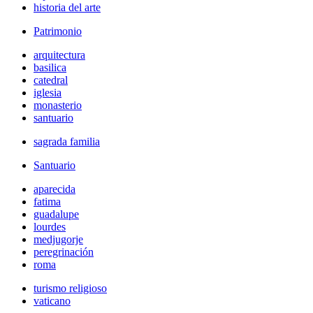
historia del arte
Patrimonio
arquitectura
basilica
catedral
iglesia
monasterio
santuario
sagrada familia
Santuario
aparecida
fatima
guadalupe
lourdes
medjugorje
peregrinación
roma
turismo religioso
vaticano