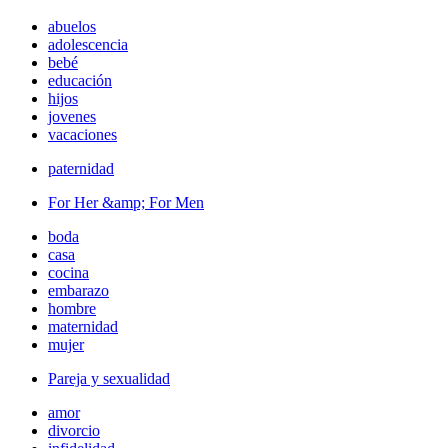
abuelos
adolescencia
bebé
educación
hijos
jovenes
vacaciones
paternidad
For Her &amp; For Men
boda
casa
cocina
embarazo
hombre
maternidad
mujer
Pareja y sexualidad
amor
divorcio