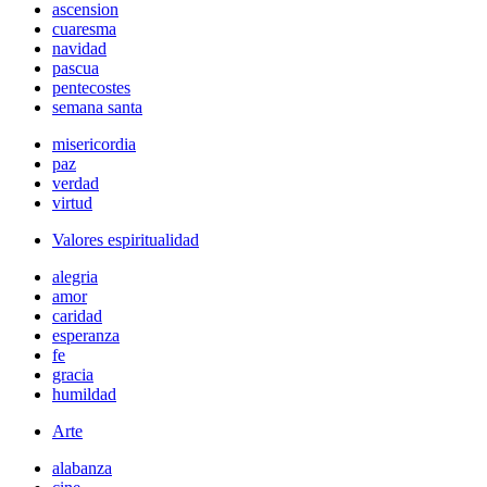
ascension
cuaresma
navidad
pascua
pentecostes
semana santa
misericordia
paz
verdad
virtud
Valores espiritualidad
alegria
amor
caridad
esperanza
fe
gracia
humildad
Arte
alabanza