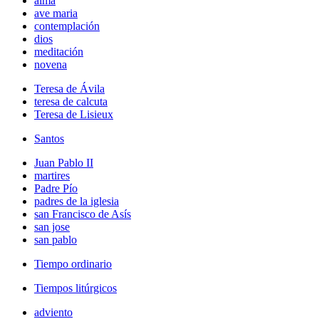
alma
ave maria
contemplación
dios
meditación
novena
Teresa de Ávila
teresa de calcuta
Teresa de Lisieux
Santos
Juan Pablo II
martires
Padre Pío
padres de la iglesia
san Francisco de Asís
san jose
san pablo
Tiempo ordinario
Tiempos litúrgicos
adviento