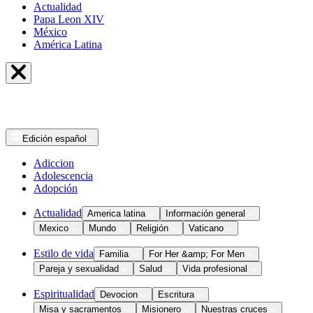
Actualidad
Papa Leon XIV
México
América Latina
Edición
español
Adiccion
Adolescencia
Adopción
Actualidad
America latina
Información general
Mexico
Mundo
Religión
Vaticano
Estilo de vida
Familia
For Her &amp; For Men
Pareja y sexualidad
Salud
Vida profesional
Espiritualidad
Devocion
Escritura
Misa y sacramentos
Misionero
Nuestras cruces