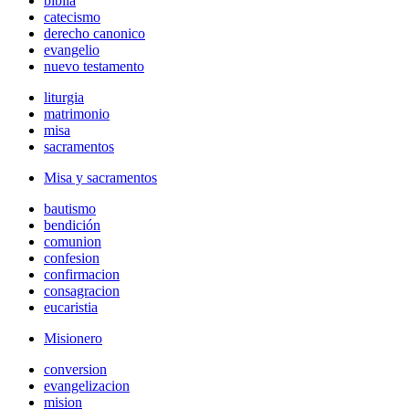
biblia
catecismo
derecho canonico
evangelio
nuevo testamento
liturgia
matrimonio
misa
sacramentos
Misa y sacramentos
bautismo
bendición
comunion
confesion
confirmacion
consagracion
eucaristia
Misionero
conversion
evangelizacion
mision