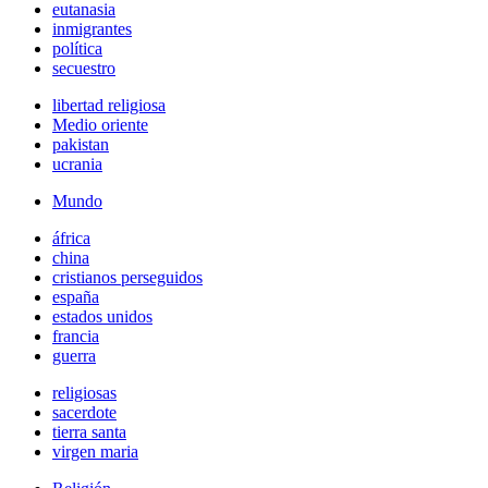
eutanasia
inmigrantes
política
secuestro
libertad religiosa
Medio oriente
pakistan
ucrania
Mundo
áfrica
china
cristianos perseguidos
españa
estados unidos
francia
guerra
religiosas
sacerdote
tierra santa
virgen maria