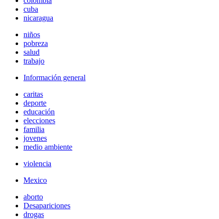
colombia
cuba
nicaragua
niños
pobreza
salud
trabajo
Información general
caritas
deporte
educación
elecciones
familia
jovenes
medio ambiente
violencia
Mexico
aborto
Desapariciones
drogas