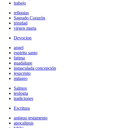
trabajo
reliquias
Sagrado Corazón
trinidad
virgen maria
Devocion
angel
espiritu santo
fatima
guadalupe
inmaculada concepción
jesucristo
milagro
Salmos
teologia
tradiciones
Escritura
antiguo testamento
apocalipsis