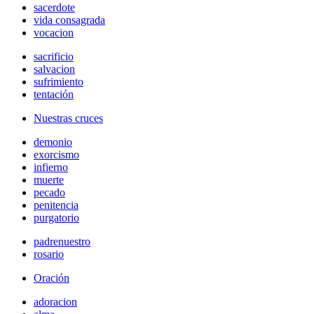
sacerdote
vida consagrada
vocacion
sacrificio
salvacion
sufrimiento
tentación
Nuestras cruces
demonio
exorcismo
infierno
muerte
pecado
penitencia
purgatorio
padrenuestro
rosario
Oración
adoracion