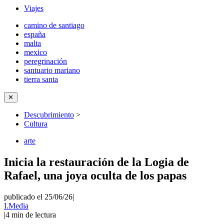
Viajes
camino de santiago
españa
malta
mexico
peregrinación
santuario mariano
tierra santa
✕
Descubrimiento
>
Cultura
arte
Inicia la restauración de la Logia de
Rafael, una joya oculta de los papas
publicado el 25/06/26
|
I.Media
|
4
min de lectura