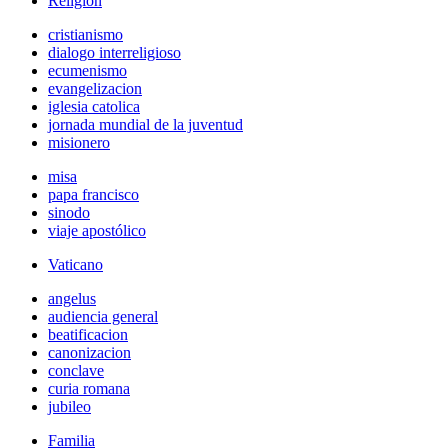
Religión
cristianismo
dialogo interreligioso
ecumenismo
evangelizacion
iglesia catolica
jornada mundial de la juventud
misionero
misa
papa francisco
sinodo
viaje apostólico
Vaticano
angelus
audiencia general
beatificacion
canonizacion
conclave
curia romana
jubileo
Familia