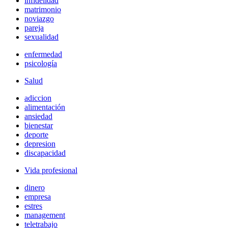
infidelidad
matrimonio
noviazgo
pareja
sexualidad
enfermedad
psicología
Salud
adiccion
alimentación
ansiedad
bienestar
deporte
depresion
discapacidad
Vida profesional
dinero
empresa
estres
management
teletrabajo