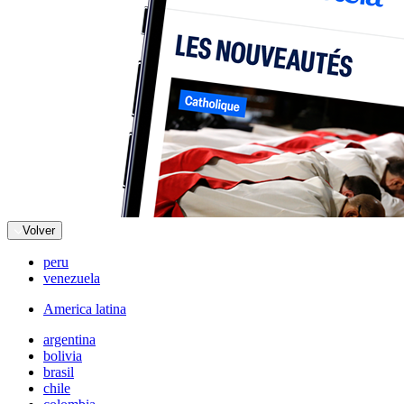
Volver
peru
venezuela
America latina
argentina
bolivia
brasil
chile