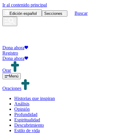
Ir al contenido principal
Buscar
Edición
español
Secciones
Dona ahora
Registro
Dona ahora
Orar
Menú
Oraciones
Historias que inspiran
Análisis
Opinión
Profundidad
Espiritualidad
Descubrimiento
Estilo de vida