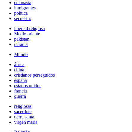
eutanasia
inmigrantes
política
secuestro
libertad religiosa
Medio oriente
pakistan
ucrania
Mundo
áfrica
china
cristianos perseguidos
españa
estados unidos
francia
guerra
religiosas
sacerdote
tierra santa
virgen maria