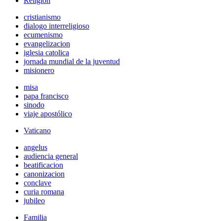
Religión
cristianismo
dialogo interreligioso
ecumenismo
evangelizacion
iglesia catolica
jornada mundial de la juventud
misionero
misa
papa francisco
sinodo
viaje apostólico
Vaticano
angelus
audiencia general
beatificacion
canonizacion
conclave
curia romana
jubileo
Familia