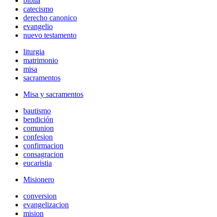
biblia
catecismo
derecho canonico
evangelio
nuevo testamento
liturgia
matrimonio
misa
sacramentos
Misa y sacramentos
bautismo
bendición
comunion
confesion
confirmacion
consagracion
eucaristia
Misionero
conversion
evangelizacion
mision