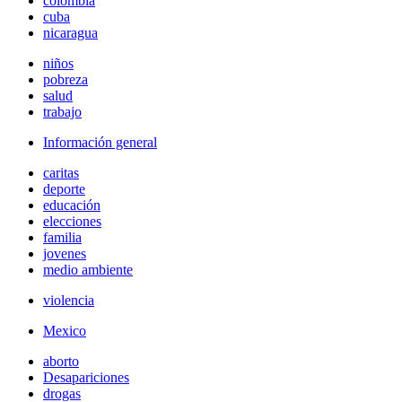
colombia
cuba
nicaragua
niños
pobreza
salud
trabajo
Información general
caritas
deporte
educación
elecciones
familia
jovenes
medio ambiente
violencia
Mexico
aborto
Desapariciones
drogas