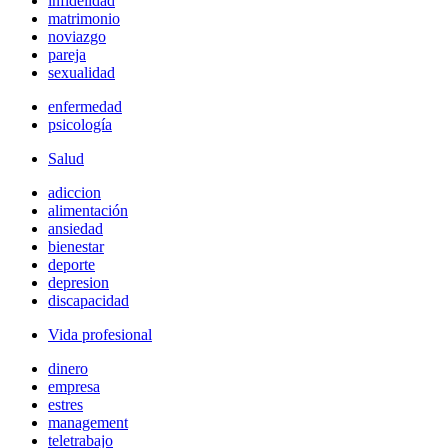
infidelidad
matrimonio
noviazgo
pareja
sexualidad
enfermedad
psicología
Salud
adiccion
alimentación
ansiedad
bienestar
deporte
depresion
discapacidad
Vida profesional
dinero
empresa
estres
management
teletrabajo