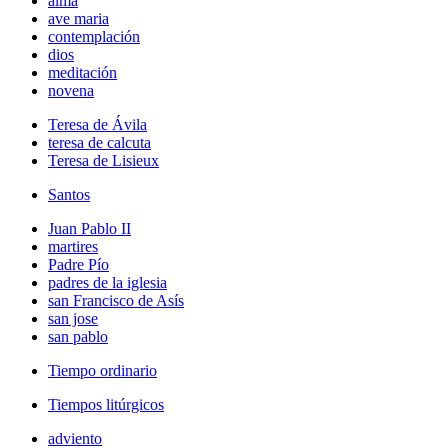
alma
ave maria
contemplación
dios
meditación
novena
Teresa de Ávila
teresa de calcuta
Teresa de Lisieux
Santos
Juan Pablo II
martires
Padre Pío
padres de la iglesia
san Francisco de Asís
san jose
san pablo
Tiempo ordinario
Tiempos litúrgicos
adviento