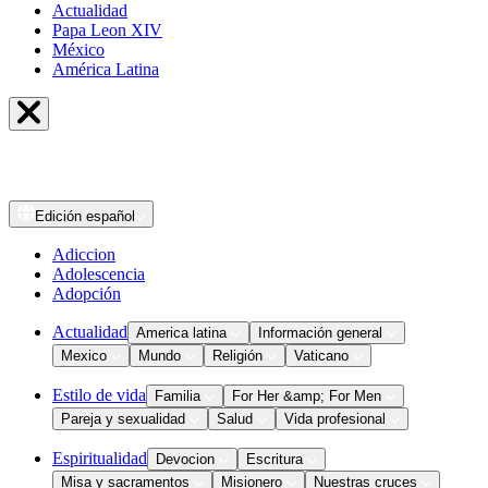
Actualidad
Papa Leon XIV
México
América Latina
Edición
español
Adiccion
Adolescencia
Adopción
Actualidad
America latina
Información general
Mexico
Mundo
Religión
Vaticano
Estilo de vida
Familia
For Her &amp; For Men
Pareja y sexualidad
Salud
Vida profesional
Espiritualidad
Devocion
Escritura
Misa y sacramentos
Misionero
Nuestras cruces