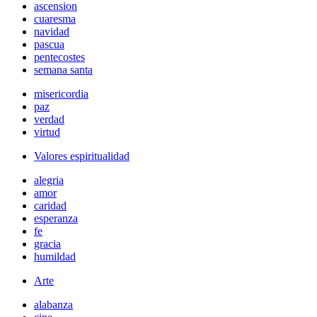
ascension
cuaresma
navidad
pascua
pentecostes
semana santa
misericordia
paz
verdad
virtud
Valores espiritualidad
alegria
amor
caridad
esperanza
fe
gracia
humildad
Arte
alabanza