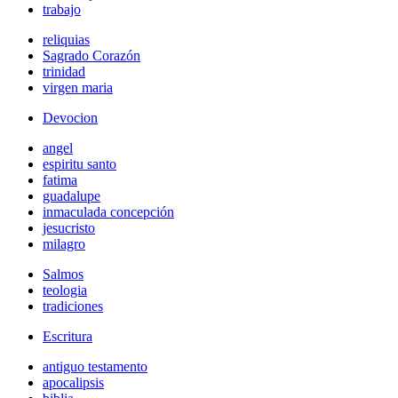
trabajo
reliquias
Sagrado Corazón
trinidad
virgen maria
Devocion
angel
espiritu santo
fatima
guadalupe
inmaculada concepción
jesucristo
milagro
Salmos
teologia
tradiciones
Escritura
antiguo testamento
apocalipsis