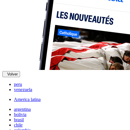
Volver
peru
venezuela
America latina
argentina
bolivia
brasil
chile