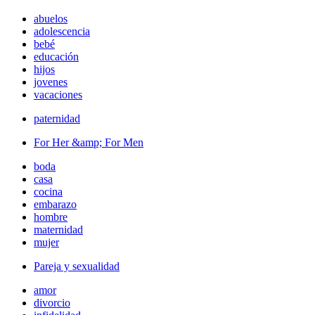
abuelos
adolescencia
bebé
educación
hijos
jovenes
vacaciones
paternidad
For Her &amp; For Men
boda
casa
cocina
embarazo
hombre
maternidad
mujer
Pareja y sexualidad
amor
divorcio