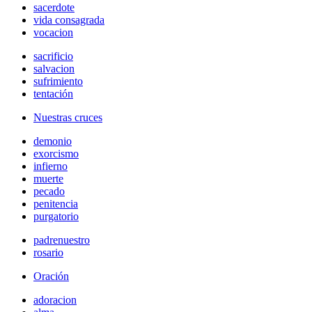
sacerdote
vida consagrada
vocacion
sacrificio
salvacion
sufrimiento
tentación
Nuestras cruces
demonio
exorcismo
infierno
muerte
pecado
penitencia
purgatorio
padrenuestro
rosario
Oración
adoracion