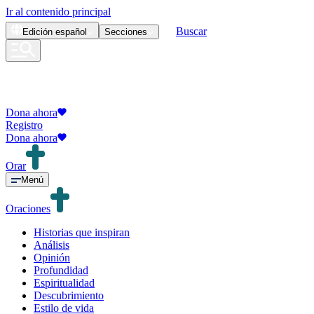
Ir al contenido principal
Buscar
Edición
español
Secciones
Dona ahora
Registro
Dona ahora
Orar
Menú
Oraciones
Historias que inspiran
Análisis
Opinión
Profundidad
Espiritualidad
Descubrimiento
Estilo de vida