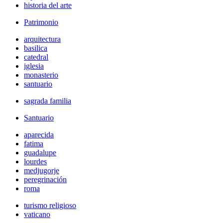
historia del arte
Patrimonio
arquitectura
basilica
catedral
iglesia
monasterio
santuario
sagrada familia
Santuario
aparecida
fatima
guadalupe
lourdes
medjugorje
peregrinación
roma
turismo religioso
vaticano