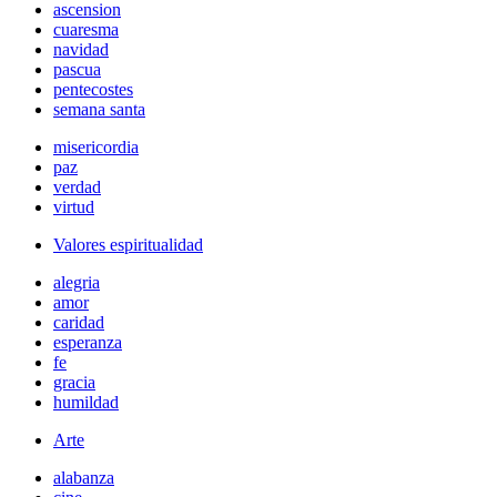
ascension
cuaresma
navidad
pascua
pentecostes
semana santa
misericordia
paz
verdad
virtud
Valores espiritualidad
alegria
amor
caridad
esperanza
fe
gracia
humildad
Arte
alabanza