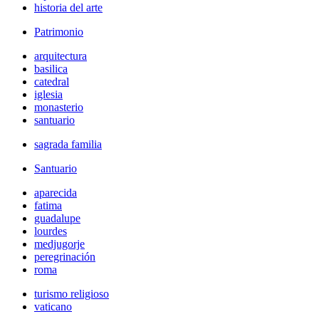
historia del arte
Patrimonio
arquitectura
basilica
catedral
iglesia
monasterio
santuario
sagrada familia
Santuario
aparecida
fatima
guadalupe
lourdes
medjugorje
peregrinación
roma
turismo religioso
vaticano