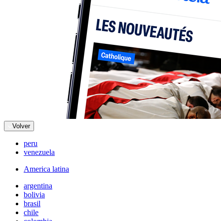
Volver
peru
venezuela
America latina
argentina
bolivia
brasil
chile