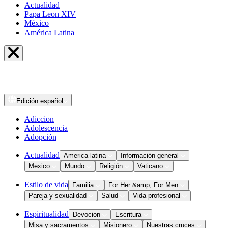
Actualidad
Papa Leon XIV
México
América Latina
Edición
español
Adiccion
Adolescencia
Adopción
Actualidad
America latina
Información general
Mexico
Mundo
Religión
Vaticano
Estilo de vida
Familia
For Her &amp; For Men
Pareja y sexualidad
Salud
Vida profesional
Espiritualidad
Devocion
Escritura
Misa y sacramentos
Misionero
Nuestras cruces