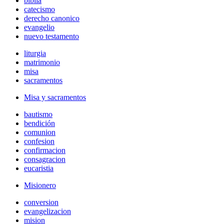
biblia
catecismo
derecho canonico
evangelio
nuevo testamento
liturgia
matrimonio
misa
sacramentos
Misa y sacramentos
bautismo
bendición
comunion
confesion
confirmacion
consagracion
eucaristia
Misionero
conversion
evangelizacion
mision