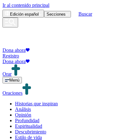
Ir al contenido principal
Buscar
Edición
español
Secciones
Dona ahora
Registro
Dona ahora
Orar
Menú
Oraciones
Historias que inspiran
Análisis
Opinión
Profundidad
Espiritualidad
Descubrimiento
Estilo de vida