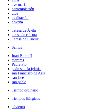
alma
ave maria
contemplación
dios
meditación
novena
Teresa de Ávila
teresa de calcuta
Teresa de Lisieux
Santos
Juan Pablo II
martires
Padre Pío
padres de la iglesia
san Francisco de Asís
san jose
san pablo
Tiempo ordinario
Tiempos litúrgicos
adviento