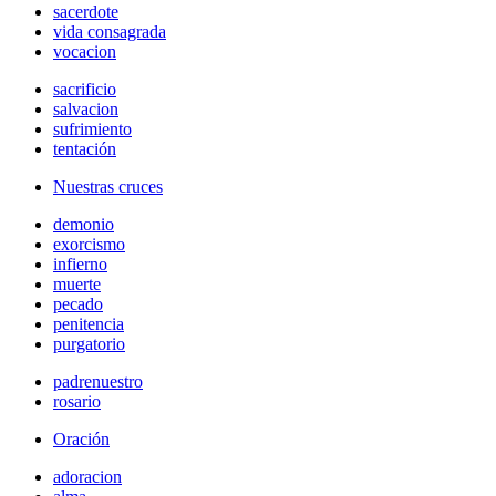
sacerdote
vida consagrada
vocacion
sacrificio
salvacion
sufrimiento
tentación
Nuestras cruces
demonio
exorcismo
infierno
muerte
pecado
penitencia
purgatorio
padrenuestro
rosario
Oración
adoracion