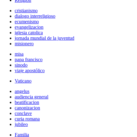
Religión
cristianismo
dialogo interreligioso
ecumenismo
evangelizacion
iglesia catolica
jornada mundial de la juventud
misionero
misa
papa francisco
sinodo
viaje apostólico
Vaticano
angelus
audiencia general
beatificacion
canonizacion
conclave
curia romana
jubileo
Familia