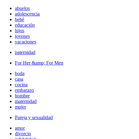
abuelos
adolescencia
bebé
educación
hijos
jovenes
vacaciones
paternidad
For Her &amp; For Men
boda
casa
cocina
embarazo
hombre
maternidad
mujer
Pareja y sexualidad
amor
divorcio