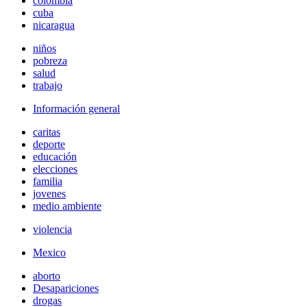
colombia
cuba
nicaragua
niños
pobreza
salud
trabajo
Información general
caritas
deporte
educación
elecciones
familia
jovenes
medio ambiente
violencia
Mexico
aborto
Desapariciones
drogas