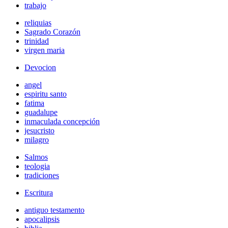
trabajo
reliquias
Sagrado Corazón
trinidad
virgen maria
Devocion
angel
espiritu santo
fatima
guadalupe
inmaculada concepción
jesucristo
milagro
Salmos
teologia
tradiciones
Escritura
antiguo testamento
apocalipsis