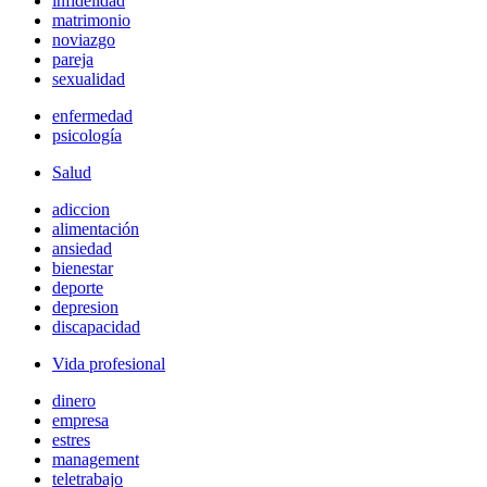
infidelidad
matrimonio
noviazgo
pareja
sexualidad
enfermedad
psicología
Salud
adiccion
alimentación
ansiedad
bienestar
deporte
depresion
discapacidad
Vida profesional
dinero
empresa
estres
management
teletrabajo