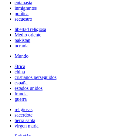
eutanasia
inmigrantes
política
secuestro
libertad religiosa
Medio oriente
pakistan
ucrania
Mundo
áfrica
china
cristianos perseguidos
españa
estados unidos
francia
guerra
religiosas
sacerdote
tierra santa
virgen maria