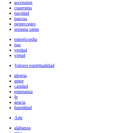
ascension
cuaresma
navidad
pascua
pentecostes
semana santa
misericordia
paz
verdad
virtud
Valores espiritualidad
alegria
amor
caridad
esperanza
fe
gracia
humildad
Arte
alabanza