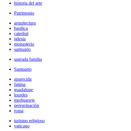
historia del arte
Patrimonio
arquitectura
basilica
catedral
iglesia
monasterio
santuario
sagrada familia
Santuario
aparecida
fatima
guadalupe
lourdes
medjugorje
peregrinación
roma
turismo religioso
vaticano