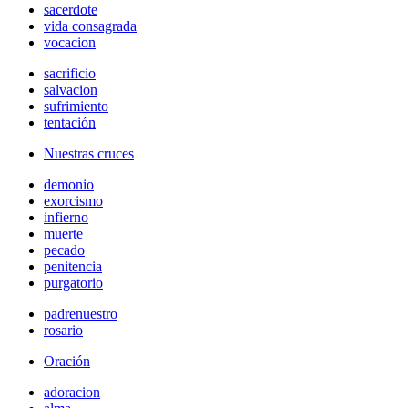
sacerdote
vida consagrada
vocacion
sacrificio
salvacion
sufrimiento
tentación
Nuestras cruces
demonio
exorcismo
infierno
muerte
pecado
penitencia
purgatorio
padrenuestro
rosario
Oración
adoracion