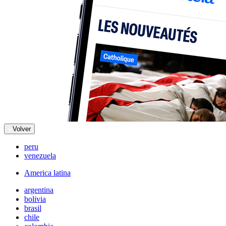
Volver
peru
venezuela
America latina
argentina
bolivia
brasil
chile