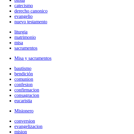
biblia
catecismo
derecho canonico
evangelio
nuevo testamento
liturgia
matrimonio
misa
sacramentos
Misa y sacramentos
bautismo
bendición
comunion
confesion
confirmacion
consagracion
eucaristia
Misionero
conversion
evangelizacion
mision