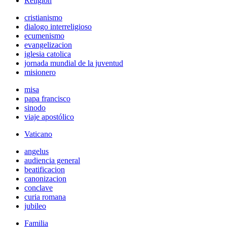
Religión
cristianismo
dialogo interreligioso
ecumenismo
evangelizacion
iglesia catolica
jornada mundial de la juventud
misionero
misa
papa francisco
sinodo
viaje apostólico
Vaticano
angelus
audiencia general
beatificacion
canonizacion
conclave
curia romana
jubileo
Familia