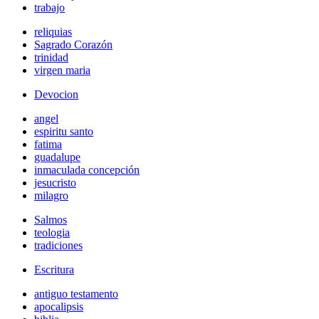
trabajo
reliquias
Sagrado Corazón
trinidad
virgen maria
Devocion
angel
espiritu santo
fatima
guadalupe
inmaculada concepción
jesucristo
milagro
Salmos
teologia
tradiciones
Escritura
antiguo testamento
apocalipsis