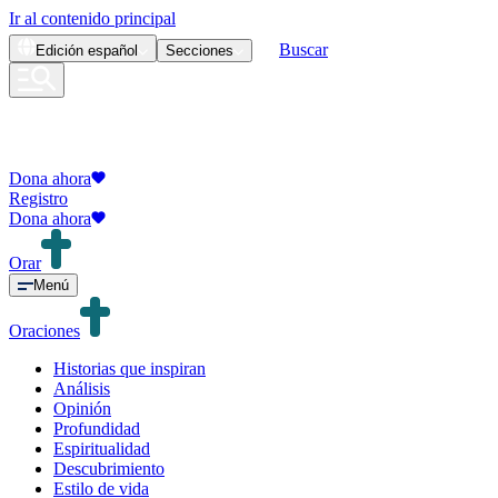
Ir al contenido principal
Buscar
Edición
español
Secciones
Dona ahora
Registro
Dona ahora
Orar
Menú
Oraciones
Historias que inspiran
Análisis
Opinión
Profundidad
Espiritualidad
Descubrimiento
Estilo de vida