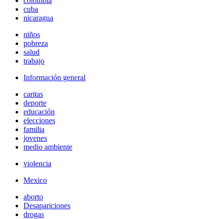
colombia
cuba
nicaragua
niños
pobreza
salud
trabajo
Información general
caritas
deporte
educación
elecciones
familia
jovenes
medio ambiente
violencia
Mexico
aborto
Desapariciones
drogas