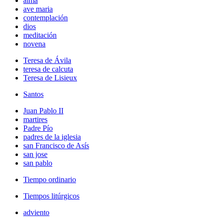
alma
ave maria
contemplación
dios
meditación
novena
Teresa de Ávila
teresa de calcuta
Teresa de Lisieux
Santos
Juan Pablo II
martires
Padre Pío
padres de la iglesia
san Francisco de Asís
san jose
san pablo
Tiempo ordinario
Tiempos litúrgicos
adviento