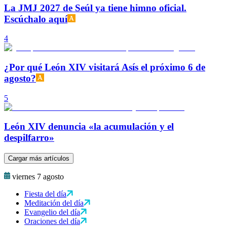
La JMJ 2027 de Seúl ya tiene himno oficial.
Escúchalo aquí
4
¿Por qué León XIV visitará Asís el próximo 6 de
agosto?
5
León XIV denuncia «la acumulación y el
despilfarro»
Cargar más artículos
viernes 7 agosto
Fiesta del día
Meditación del día
Evangelio del día
Oraciones del día