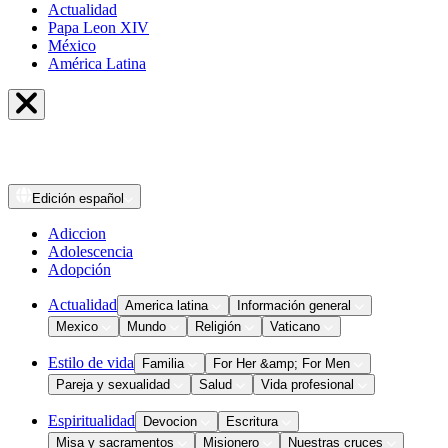
Actualidad
Papa Leon XIV
México
América Latina
Edición
español
Adiccion
Adolescencia
Adopción
Actualidad
America latina
Información general
Mexico
Mundo
Religión
Vaticano
Estilo de vida
Familia
For Her &amp; For Men
Pareja y sexualidad
Salud
Vida profesional
Espiritualidad
Devocion
Escritura
Misa y sacramentos
Misionero
Nuestras cruces