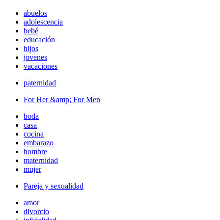
abuelos
adolescencia
bebé
educación
hijos
jovenes
vacaciones
paternidad
For Her &amp; For Men
boda
casa
cocina
embarazo
hombre
maternidad
mujer
Pareja y sexualidad
amor
divorcio