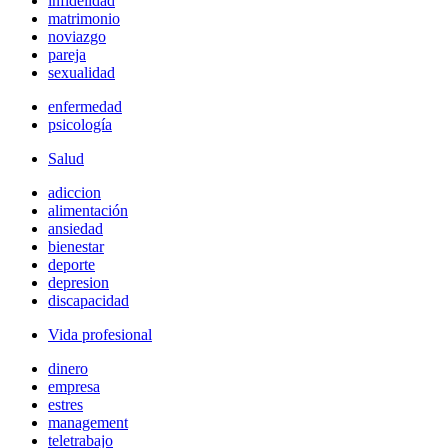
infidelidad
matrimonio
noviazgo
pareja
sexualidad
enfermedad
psicología
Salud
adiccion
alimentación
ansiedad
bienestar
deporte
depresion
discapacidad
Vida profesional
dinero
empresa
estres
management
teletrabajo