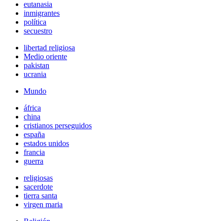
eutanasia
inmigrantes
política
secuestro
libertad religiosa
Medio oriente
pakistan
ucrania
Mundo
áfrica
china
cristianos perseguidos
españa
estados unidos
francia
guerra
religiosas
sacerdote
tierra santa
virgen maria