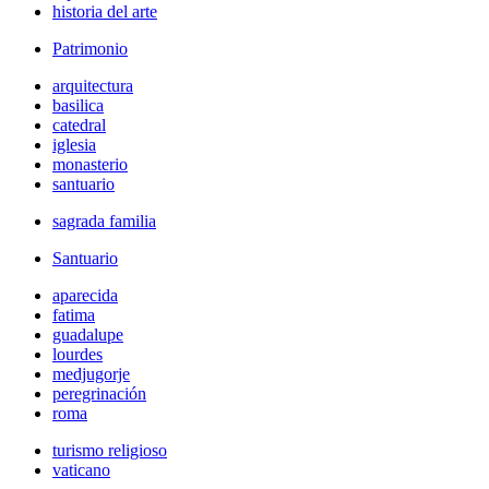
historia del arte
Patrimonio
arquitectura
basilica
catedral
iglesia
monasterio
santuario
sagrada familia
Santuario
aparecida
fatima
guadalupe
lourdes
medjugorje
peregrinación
roma
turismo religioso
vaticano