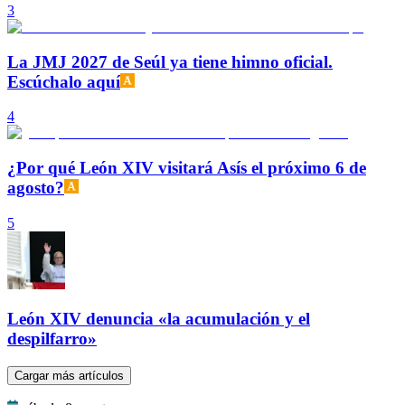
3
La JMJ 2027 de Seúl ya tiene himno oficial.
Escúchalo aquí
4
¿Por qué León XIV visitará Asís el próximo 6 de
agosto?
5
León XIV denuncia «la acumulación y el
despilfarro»
Cargar más artículos