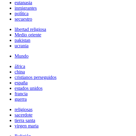
eutanasia
inmigrantes
política
secuestro
libertad religiosa
Medio oriente
pakistan
ucrania
Mundo
áfrica
china
cristianos perseguidos
españa
estados unidos
francia
guerra
religiosas
sacerdote
tierra santa
virgen maria