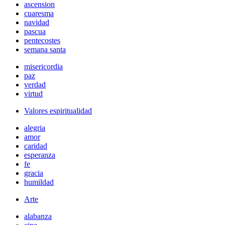
ascension
cuaresma
navidad
pascua
pentecostes
semana santa
misericordia
paz
verdad
virtud
Valores espiritualidad
alegria
amor
caridad
esperanza
fe
gracia
humildad
Arte
alabanza