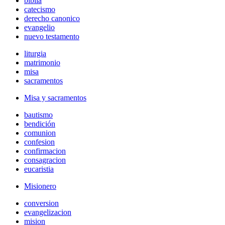
biblia
catecismo
derecho canonico
evangelio
nuevo testamento
liturgia
matrimonio
misa
sacramentos
Misa y sacramentos
bautismo
bendición
comunion
confesion
confirmacion
consagracion
eucaristia
Misionero
conversion
evangelizacion
mision