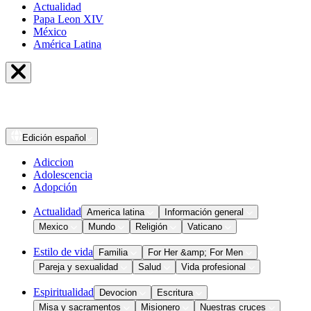
Actualidad
Papa Leon XIV
México
América Latina
Edición
español
Adiccion
Adolescencia
Adopción
Actualidad
America latina
Información general
Mexico
Mundo
Religión
Vaticano
Estilo de vida
Familia
For Her &amp; For Men
Pareja y sexualidad
Salud
Vida profesional
Espiritualidad
Devocion
Escritura
Misa y sacramentos
Misionero
Nuestras cruces