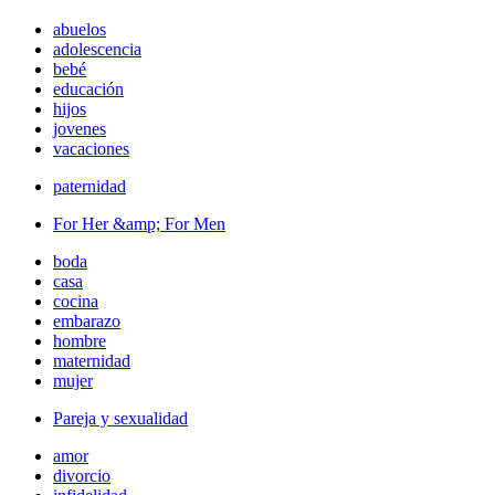
abuelos
adolescencia
bebé
educación
hijos
jovenes
vacaciones
paternidad
For Her &amp; For Men
boda
casa
cocina
embarazo
hombre
maternidad
mujer
Pareja y sexualidad
amor
divorcio