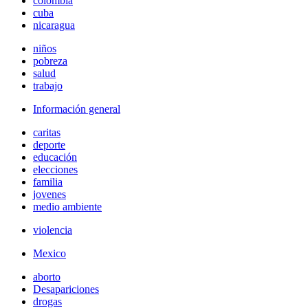
colombia
cuba
nicaragua
niños
pobreza
salud
trabajo
Información general
caritas
deporte
educación
elecciones
familia
jovenes
medio ambiente
violencia
Mexico
aborto
Desapariciones
drogas