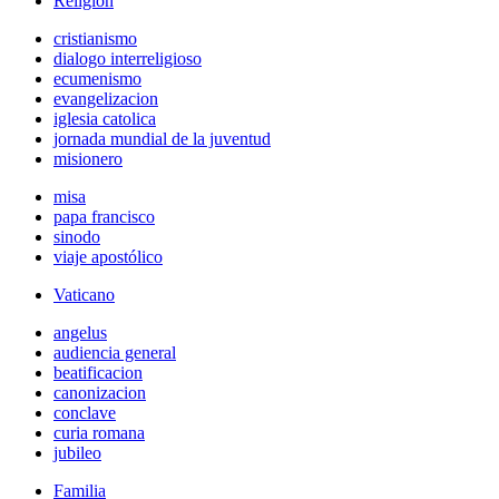
Religión
cristianismo
dialogo interreligioso
ecumenismo
evangelizacion
iglesia catolica
jornada mundial de la juventud
misionero
misa
papa francisco
sinodo
viaje apostólico
Vaticano
angelus
audiencia general
beatificacion
canonizacion
conclave
curia romana
jubileo
Familia