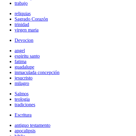
trabajo
reliquias
Sagrado Corazón
trinidad
virgen maria
Devocion
angel
espiritu santo
fatima
guadalupe
inmaculada concepción
jesucristo
milagro
Salmos
teologia
tradiciones
Escritura
antiguo testamento
apocalipsis