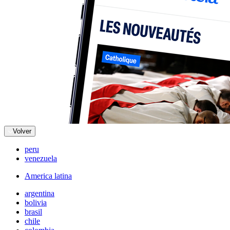
Volver
peru
venezuela
America latina
argentina
bolivia
brasil
chile