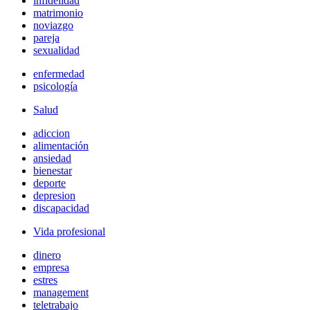
infidelidad
matrimonio
noviazgo
pareja
sexualidad
enfermedad
psicología
Salud
adiccion
alimentación
ansiedad
bienestar
deporte
depresion
discapacidad
Vida profesional
dinero
empresa
estres
management
teletrabajo