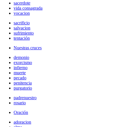
sacerdote
vida consagrada
vocacion
sacrificio
salvacion
sufrimiento
tentación
Nuestras cruces
demonio
exorcismo
infierno
muerte
pecado
penitencia
purgatorio
padrenuestro
rosario
Oración
adoracion