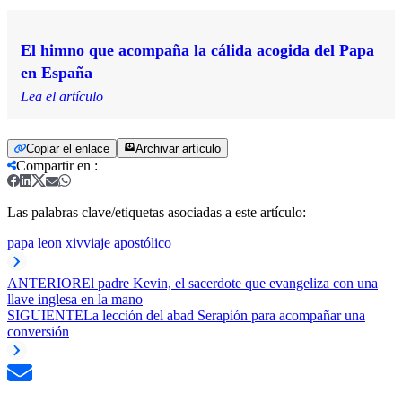
El himno que acompaña la cálida acogida del Papa
en España
Lea el artículo
Copiar el enlace
Archivar artículo
Compartir en
:
Las palabras clave/etiquetas asociadas a este artículo:
papa leon xiv
viaje apostólico
ANTERIOR
El padre Kevin, el sacerdote que evangeliza con una
llave inglesa en la mano
SIGUIENTE
La lección del abad Serapión para acompañar una
conversión