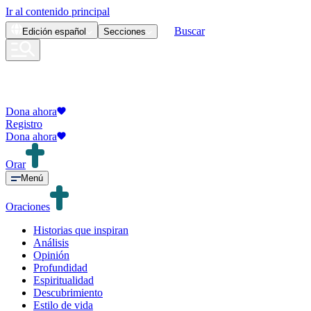
Ir al contenido principal
Buscar
Edición
español
Secciones
Dona ahora
Registro
Dona ahora
Orar
Menú
Oraciones
Historias que inspiran
Análisis
Opinión
Profundidad
Espiritualidad
Descubrimiento
Estilo de vida