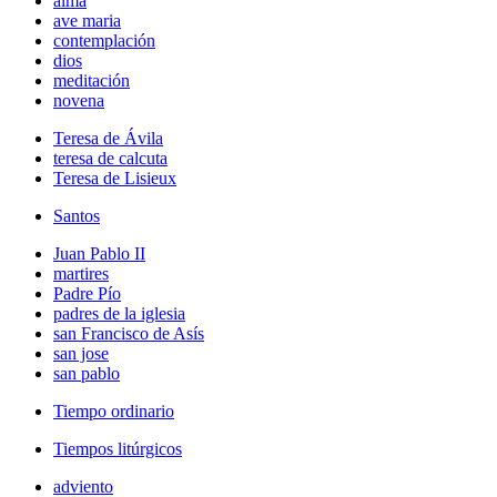
alma
ave maria
contemplación
dios
meditación
novena
Teresa de Ávila
teresa de calcuta
Teresa de Lisieux
Santos
Juan Pablo II
martires
Padre Pío
padres de la iglesia
san Francisco de Asís
san jose
san pablo
Tiempo ordinario
Tiempos litúrgicos
adviento