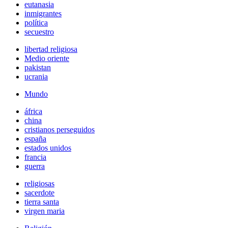
eutanasia
inmigrantes
política
secuestro
libertad religiosa
Medio oriente
pakistan
ucrania
Mundo
áfrica
china
cristianos perseguidos
españa
estados unidos
francia
guerra
religiosas
sacerdote
tierra santa
virgen maria