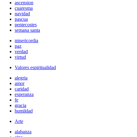
ascension
cuaresma
navidad
pascua
pentecostes
semana santa
misericordia
paz
verdad
virtud
Valores espiritualidad
alegria
amor
caridad
esperanza
fe
gracia
humildad
Arte
alabanza