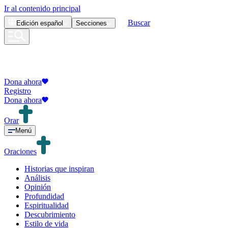
Ir al contenido principal
Buscar
Edición
español
Secciones
Dona ahora
Registro
Dona ahora
Orar
Menú
Oraciones
Historias que inspiran
Análisis
Opinión
Profundidad
Espiritualidad
Descubrimiento
Estilo de vida