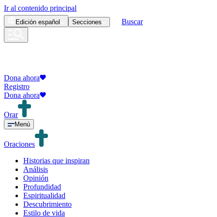
Ir al contenido principal
Buscar
Edición
español
Secciones
Dona ahora
Registro
Dona ahora
Orar
Menú
Oraciones
Historias que inspiran
Análisis
Opinión
Profundidad
Espiritualidad
Descubrimiento
Estilo de vida