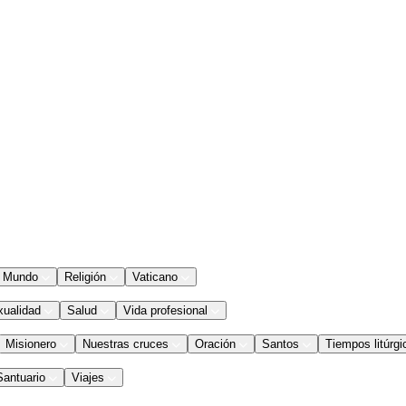
Mundo
Religión
Vaticano
xualidad
Salud
Vida profesional
Misionero
Nuestras cruces
Oración
Santos
Tiempos litúrgi
Santuario
Viajes