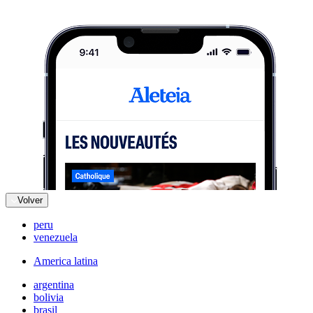
Volver
peru
venezuela
America latina
argentina
bolivia
brasil