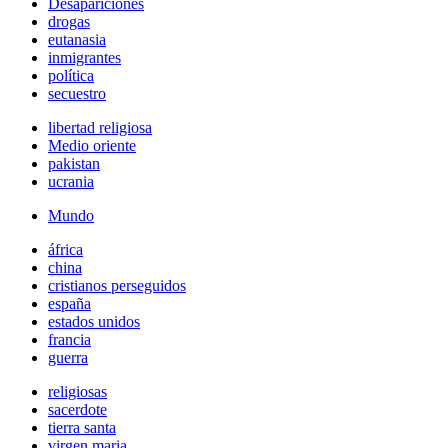
Desapariciones
drogas
eutanasia
inmigrantes
política
secuestro
libertad religiosa
Medio oriente
pakistan
ucrania
Mundo
áfrica
china
cristianos perseguidos
españa
estados unidos
francia
guerra
religiosas
sacerdote
tierra santa
virgen maria