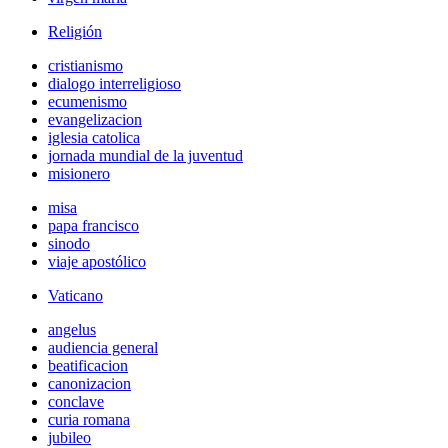
Religión
cristianismo
dialogo interreligioso
ecumenismo
evangelizacion
iglesia catolica
jornada mundial de la juventud
misionero
misa
papa francisco
sinodo
viaje apostólico
Vaticano
angelus
audiencia general
beatificacion
canonizacion
conclave
curia romana
jubileo