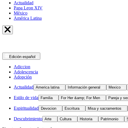
Actualidad
Papa Leon XIV
México
América Latina
Edición
español
Adiccion
Adolescencia
Adopción
Actualidad
America latina
Información general
Mexico
Estilo de vida
Familia
For Her &amp; For Men
Pareja y se
Espiritualidad
Devocion
Escritura
Misa y sacramentos
Descubrimiento
Arte
Cultura
Historia
Patrimonio