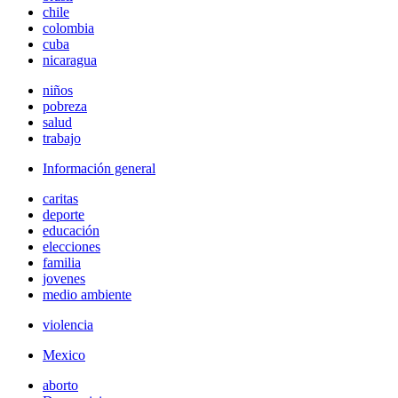
chile
colombia
cuba
nicaragua
niños
pobreza
salud
trabajo
Información general
caritas
deporte
educación
elecciones
familia
jovenes
medio ambiente
violencia
Mexico
aborto