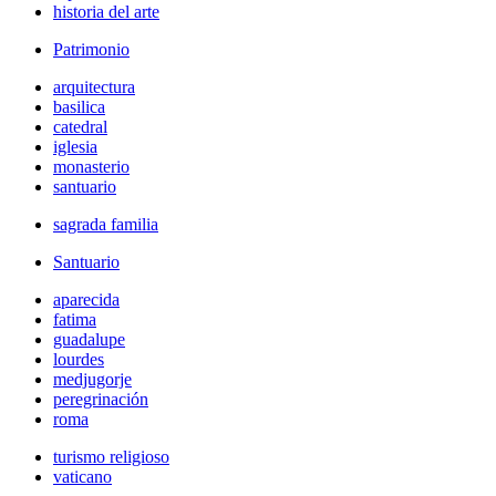
historia del arte
Patrimonio
arquitectura
basilica
catedral
iglesia
monasterio
santuario
sagrada familia
Santuario
aparecida
fatima
guadalupe
lourdes
medjugorje
peregrinación
roma
turismo religioso
vaticano