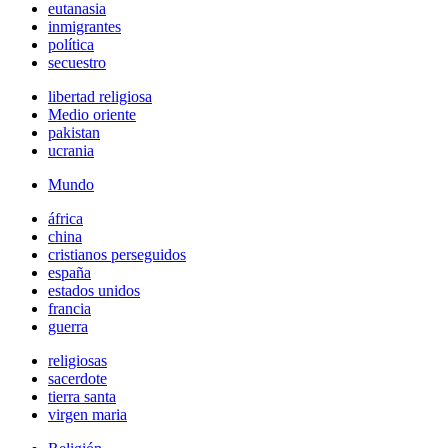
eutanasia
inmigrantes
política
secuestro
libertad religiosa
Medio oriente
pakistan
ucrania
Mundo
áfrica
china
cristianos perseguidos
españa
estados unidos
francia
guerra
religiosas
sacerdote
tierra santa
virgen maria