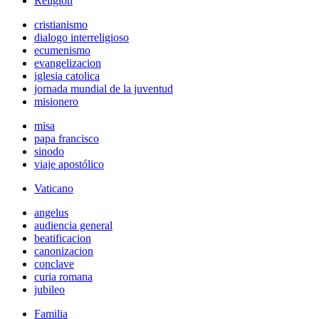
Religión
cristianismo
dialogo interreligioso
ecumenismo
evangelizacion
iglesia catolica
jornada mundial de la juventud
misionero
misa
papa francisco
sinodo
viaje apostólico
Vaticano
angelus
audiencia general
beatificacion
canonizacion
conclave
curia romana
jubileo
Familia