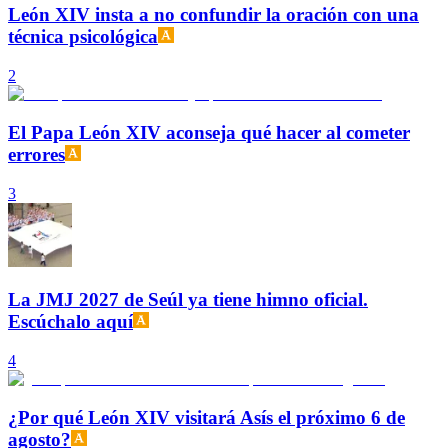
León XIV insta a no confundir la oración con una
técnica psicológica
2
El Papa León XIV aconseja qué hacer al cometer
errores
3
La JMJ 2027 de Seúl ya tiene himno oficial.
Escúchalo aquí
4
¿Por qué León XIV visitará Asís el próximo 6 de
agosto?