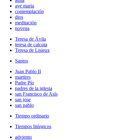
alma
ave maria
contemplación
dios
meditación
novena
Teresa de Ávila
teresa de calcuta
Teresa de Lisieux
Santos
Juan Pablo II
martires
Padre Pío
padres de la iglesia
san Francisco de Asís
san jose
san pablo
Tiempo ordinario
Tiempos litúrgicos
adviento