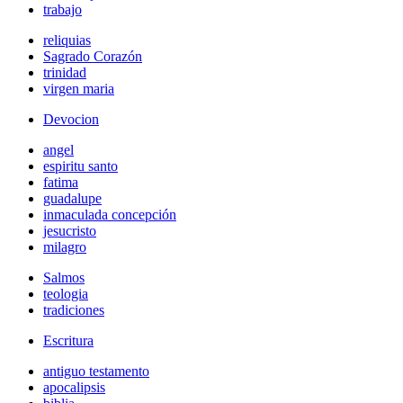
trabajo
reliquias
Sagrado Corazón
trinidad
virgen maria
Devocion
angel
espiritu santo
fatima
guadalupe
inmaculada concepción
jesucristo
milagro
Salmos
teologia
tradiciones
Escritura
antiguo testamento
apocalipsis