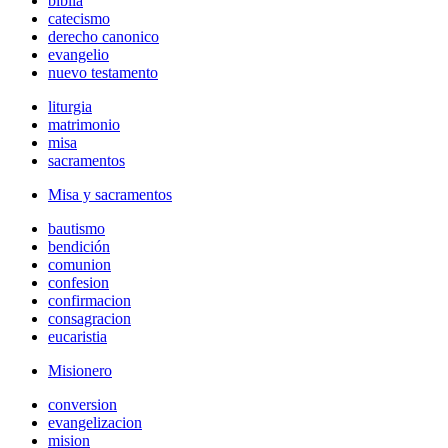
biblia
catecismo
derecho canonico
evangelio
nuevo testamento
liturgia
matrimonio
misa
sacramentos
Misa y sacramentos
bautismo
bendición
comunion
confesion
confirmacion
consagracion
eucaristia
Misionero
conversion
evangelizacion
mision