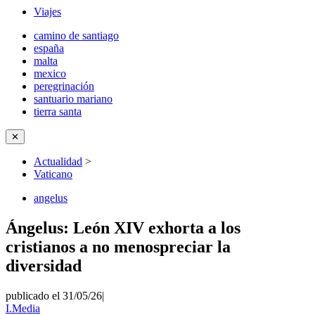
Viajes
camino de santiago
españa
malta
mexico
peregrinación
santuario mariano
tierra santa
✕
Actualidad
>
Vaticano
angelus
Ángelus: León XIV exhorta a los
cristianos a no menospreciar la
diversidad
publicado el 31/05/26
|
I.Media