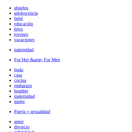
abuelos
adolescencia
bebé
educación
hijos
jovenes
vacaciones
paternidad
For Her &amp; For Men
boda
casa
cocina
embarazo
hombre
maternidad
mujer
Pareja y sexualidad
amor
divorcio