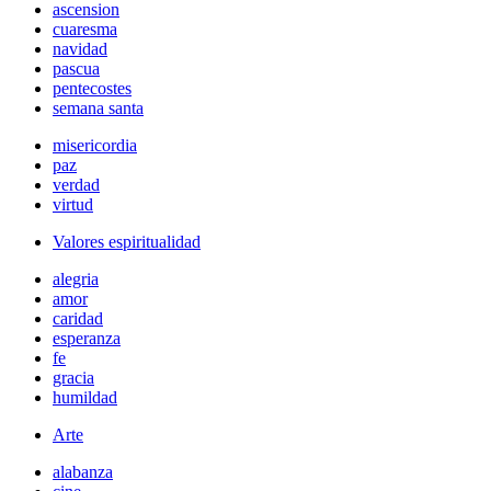
ascension
cuaresma
navidad
pascua
pentecostes
semana santa
misericordia
paz
verdad
virtud
Valores espiritualidad
alegria
amor
caridad
esperanza
fe
gracia
humildad
Arte
alabanza