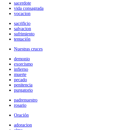
sacerdote
vida consagrada
vocacion
sacrificio
salvacion
sufrimiento
tentación
Nuestras cruces
demonio
exorcismo
infierno
muerte
pecado
penitencia
purgatorio
padrenuestro
rosario
Oración
adoracion