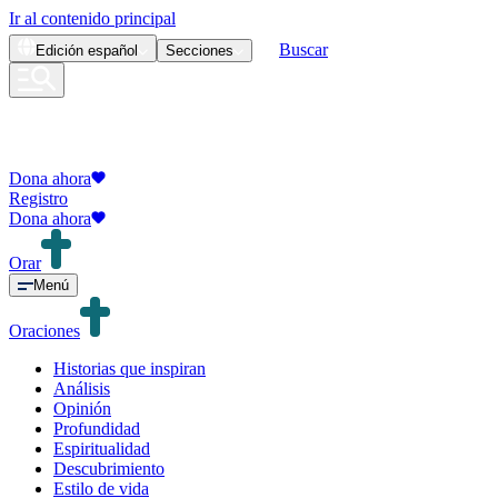
Ir al contenido principal
Buscar
Edición
español
Secciones
Dona ahora
Registro
Dona ahora
Orar
Menú
Oraciones
Historias que inspiran
Análisis
Opinión
Profundidad
Espiritualidad
Descubrimiento
Estilo de vida