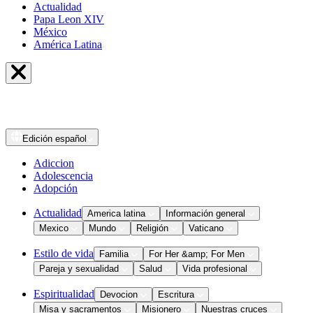
Actualidad
Papa Leon XIV
México
América Latina
Edición
español
Adiccion
Adolescencia
Adopción
Actualidad
America latina
Información general
Mexico
Mundo
Religión
Vaticano
Estilo de vida
Familia
For Her &amp; For Men
Pareja y sexualidad
Salud
Vida profesional
Espiritualidad
Devocion
Escritura
Misa y sacramentos
Misionero
Nuestras cruces