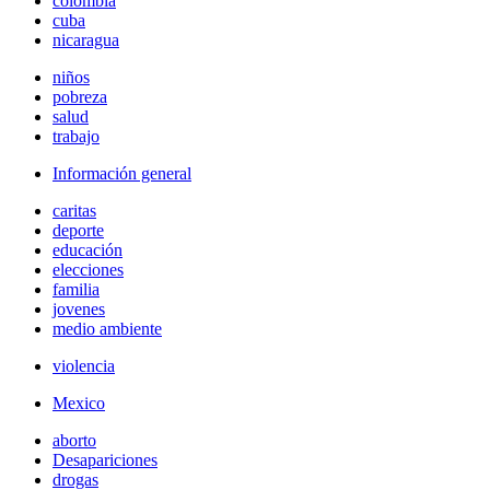
colombia
cuba
nicaragua
niños
pobreza
salud
trabajo
Información general
caritas
deporte
educación
elecciones
familia
jovenes
medio ambiente
violencia
Mexico
aborto
Desapariciones
drogas