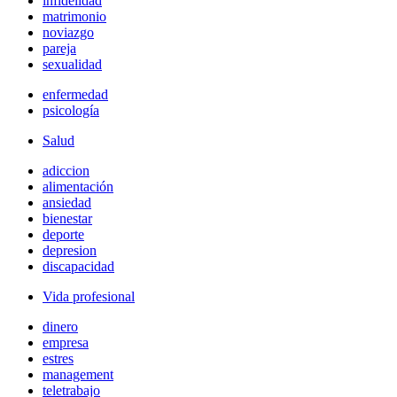
infidelidad
matrimonio
noviazgo
pareja
sexualidad
enfermedad
psicología
Salud
adiccion
alimentación
ansiedad
bienestar
deporte
depresion
discapacidad
Vida profesional
dinero
empresa
estres
management
teletrabajo