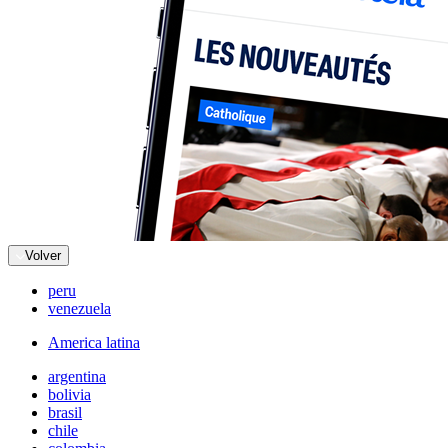
Volver
peru
venezuela
America latina
argentina
bolivia
brasil
chile