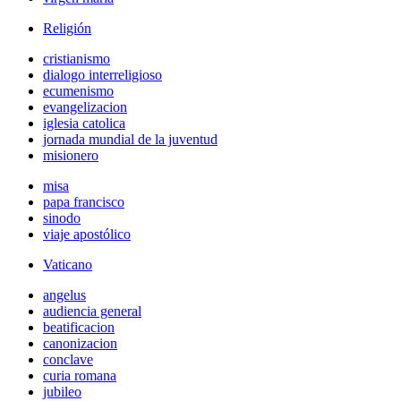
Religión
cristianismo
dialogo interreligioso
ecumenismo
evangelizacion
iglesia catolica
jornada mundial de la juventud
misionero
misa
papa francisco
sinodo
viaje apostólico
Vaticano
angelus
audiencia general
beatificacion
canonizacion
conclave
curia romana
jubileo