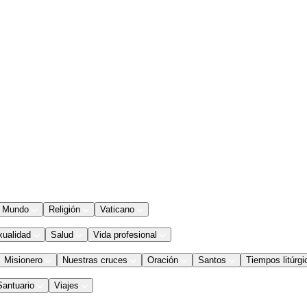
Mundo
Religión
Vaticano
xualidad
Salud
Vida profesional
Misionero
Nuestras cruces
Oración
Santos
Tiempos litúrgi
Santuario
Viajes