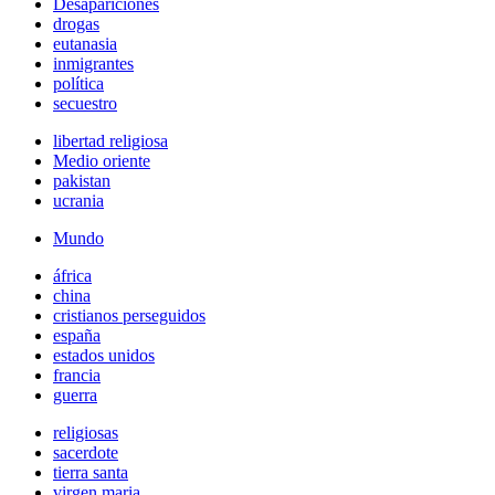
Desapariciones
drogas
eutanasia
inmigrantes
política
secuestro
libertad religiosa
Medio oriente
pakistan
ucrania
Mundo
áfrica
china
cristianos perseguidos
españa
estados unidos
francia
guerra
religiosas
sacerdote
tierra santa
virgen maria