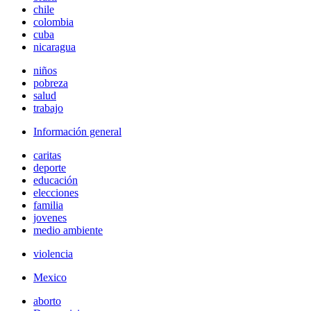
chile
colombia
cuba
nicaragua
niños
pobreza
salud
trabajo
Información general
caritas
deporte
educación
elecciones
familia
jovenes
medio ambiente
violencia
Mexico
aborto