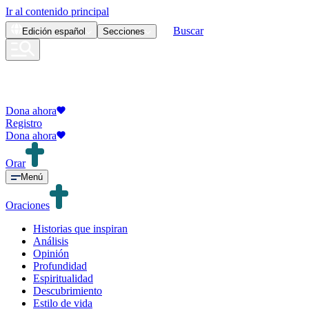
Ir al contenido principal
Buscar
Edición
español
Secciones
Dona ahora
Registro
Dona ahora
Orar
Menú
Oraciones
Historias que inspiran
Análisis
Opinión
Profundidad
Espiritualidad
Descubrimiento
Estilo de vida