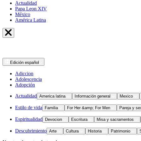
Actualidad
Papa Leon XIV
México
América Latina
Edición
español
Adiccion
Adolescencia
Adopción
Actualidad
America latina
Información general
Mexico
Estilo de vida
Familia
For Her &amp; For Men
Pareja y se
Espiritualidad
Devocion
Escritura
Misa y sacramentos
Descubrimiento
Arte
Cultura
Historia
Patrimonio