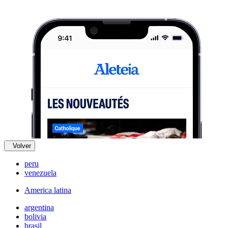
Volver
peru
venezuela
America latina
argentina
bolivia
brasil