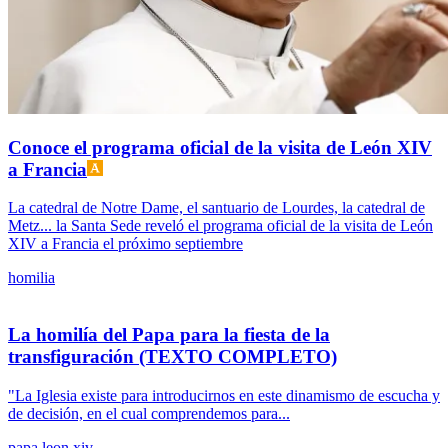
Conoce el programa oficial de la visita de León XIV
a Francia
La catedral de Notre Dame, el santuario de Lourdes, la catedral de
Metz... la Santa Sede reveló el programa oficial de la visita de León
XIV a Francia el próximo septiembre
homilia
La homilía del Papa para la fiesta de la
transfiguración (TEXTO COMPLETO)
"La Iglesia existe para introducirnos en este dinamismo de escucha y
de decisión, en el cual comprendemos para...
papa leon xiv