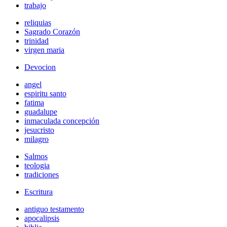
trabajo
reliquias
Sagrado Corazón
trinidad
virgen maria
Devocion
angel
espiritu santo
fatima
guadalupe
inmaculada concepción
jesucristo
milagro
Salmos
teologia
tradiciones
Escritura
antiguo testamento
apocalipsis