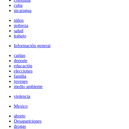
colombia
cuba
nicaragua
niños
pobreza
salud
trabajo
Información general
caritas
deporte
educación
elecciones
familia
jovenes
medio ambiente
violencia
Mexico
aborto
Desapariciones
drogas