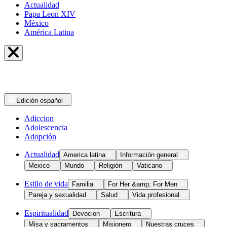
Actualidad
Papa Leon XIV
México
América Latina
Edición
español
Adiccion
Adolescencia
Adopción
Actualidad
America latina
Información general
Mexico
Mundo
Religión
Vaticano
Estilo de vida
Familia
For Her &amp; For Men
Pareja y sexualidad
Salud
Vida profesional
Espiritualidad
Devocion
Escritura
Misa y sacramentos
Misionero
Nuestras cruces