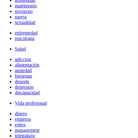
infidelidad
matrimonio
noviazgo
pareja
sexualidad
enfermedad
psicología
Salud
adiccion
alimentación
ansiedad
bienestar
deporte
depresion
discapacidad
Vida profesional
dinero
empresa
estres
management
teletrabajo