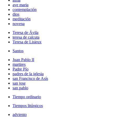
alma
ave maria
contemplación
dios
meditación
novena
Teresa de Ávila
teresa de calcuta
Teresa de Lisieux
Santos
Juan Pablo II
martires
Padre Pío
padres de la iglesia
san Francisco de Asís
san jose
san pablo
Tiempo ordinario
Tiempos litúrgicos
adviento