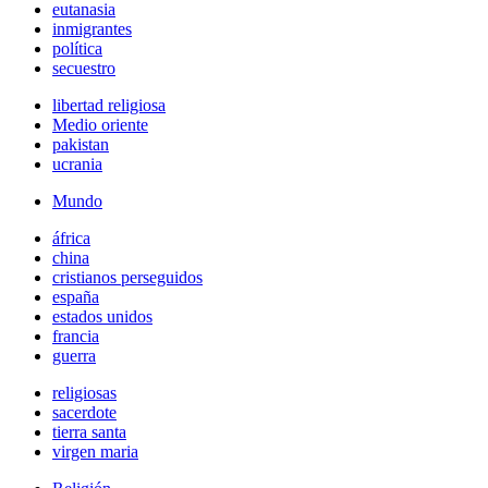
eutanasia
inmigrantes
política
secuestro
libertad religiosa
Medio oriente
pakistan
ucrania
Mundo
áfrica
china
cristianos perseguidos
españa
estados unidos
francia
guerra
religiosas
sacerdote
tierra santa
virgen maria