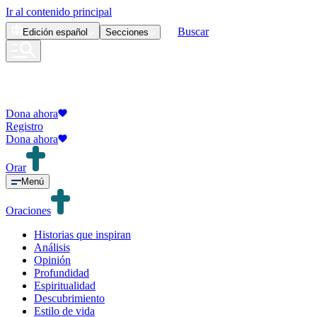
Ir al contenido principal
Buscar
Edición
español
Secciones
Dona ahora
Registro
Dona ahora
Orar
Menú
Oraciones
Historias que inspiran
Análisis
Opinión
Profundidad
Espiritualidad
Descubrimiento
Estilo de vida