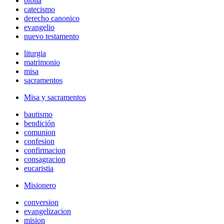
biblia
catecismo
derecho canonico
evangelio
nuevo testamento
liturgia
matrimonio
misa
sacramentos
Misa y sacramentos
bautismo
bendición
comunion
confesion
confirmacion
consagracion
eucaristia
Misionero
conversion
evangelizacion
mision