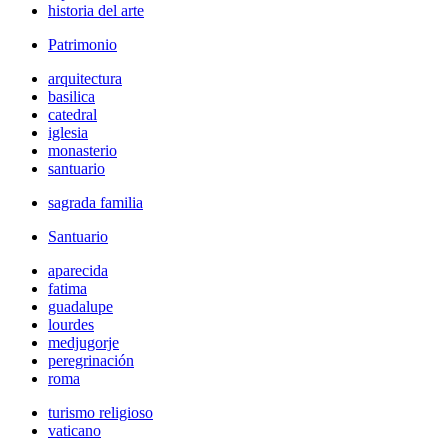
historia del arte
Patrimonio
arquitectura
basilica
catedral
iglesia
monasterio
santuario
sagrada familia
Santuario
aparecida
fatima
guadalupe
lourdes
medjugorje
peregrinación
roma
turismo religioso
vaticano