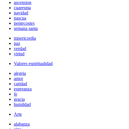
ascension
cuaresma
navidad
pascua
pentecostes
semana santa
misericordia
paz
verdad
virtud
Valores espiritualidad
alegria
amor
caridad
esperanza
fe
gracia
humildad
Arte
alabanza