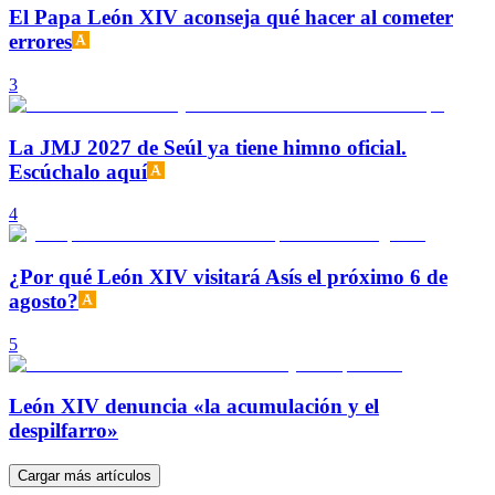
El Papa León XIV aconseja qué hacer al cometer
errores
3
La JMJ 2027 de Seúl ya tiene himno oficial.
Escúchalo aquí
4
¿Por qué León XIV visitará Asís el próximo 6 de
agosto?
5
León XIV denuncia «la acumulación y el
despilfarro»
Cargar más artículos