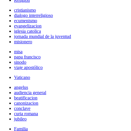
Religión
cristianismo
dialogo interreligioso
ecumenismo
evangelizacion
iglesia catolica
jornada mundial de la juventud
misionero
misa
papa francisco
sinodo
viaje apostólico
Vaticano
angelus
audiencia general
beatificacion
canonizacion
conclave
curia romana
jubileo
Familia