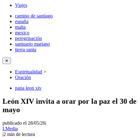
Viajes
camino de santiago
españa
malta
mexico
peregrinación
santuario mariano
tierra santa
✕
Espiritualidad
>
Oración
papa leon xiv
León XIV invita a orar por la paz el 30 de
mayo
publicado el 28/05/26
|
I.Media
|
2
min de lectura