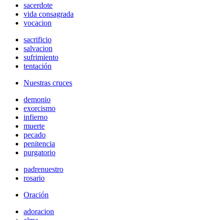
sacerdote
vida consagrada
vocacion
sacrificio
salvacion
sufrimiento
tentación
Nuestras cruces
demonio
exorcismo
infierno
muerte
pecado
penitencia
purgatorio
padrenuestro
rosario
Oración
adoracion