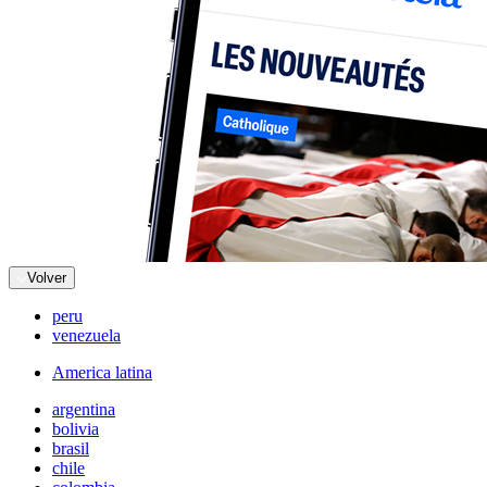
Volver
peru
venezuela
America latina
argentina
bolivia
brasil
chile