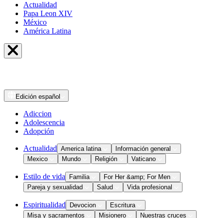
Actualidad
Papa Leon XIV
México
América Latina
Edición
español
Adiccion
Adolescencia
Adopción
Actualidad
America latina
Información general
Mexico
Mundo
Religión
Vaticano
Estilo de vida
Familia
For Her &amp; For Men
Pareja y sexualidad
Salud
Vida profesional
Espiritualidad
Devocion
Escritura
Misa y sacramentos
Misionero
Nuestras cruces