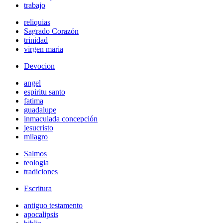
trabajo
reliquias
Sagrado Corazón
trinidad
virgen maria
Devocion
angel
espiritu santo
fatima
guadalupe
inmaculada concepción
jesucristo
milagro
Salmos
teologia
tradiciones
Escritura
antiguo testamento
apocalipsis