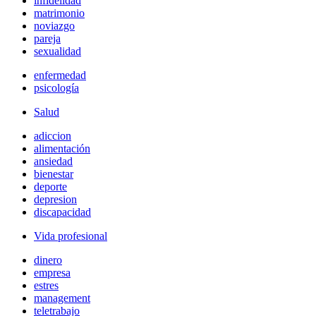
infidelidad
matrimonio
noviazgo
pareja
sexualidad
enfermedad
psicología
Salud
adiccion
alimentación
ansiedad
bienestar
deporte
depresion
discapacidad
Vida profesional
dinero
empresa
estres
management
teletrabajo