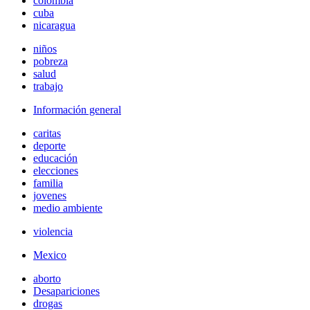
colombia
cuba
nicaragua
niños
pobreza
salud
trabajo
Información general
caritas
deporte
educación
elecciones
familia
jovenes
medio ambiente
violencia
Mexico
aborto
Desapariciones
drogas