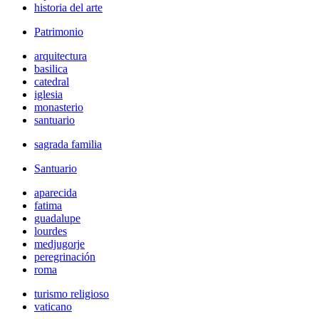
historia del arte
Patrimonio
arquitectura
basilica
catedral
iglesia
monasterio
santuario
sagrada familia
Santuario
aparecida
fatima
guadalupe
lourdes
medjugorje
peregrinación
roma
turismo religioso
vaticano