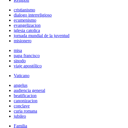
Religión
cristianismo
dialogo interreligioso
ecumenismo
evangelizacion
iglesia catolica
jornada mundial de la juventud
misionero
misa
papa francisco
sinodo
viaje apostólico
Vaticano
angelus
audiencia general
beatificacion
canonizacion
conclave
curia romana
jubileo
Familia