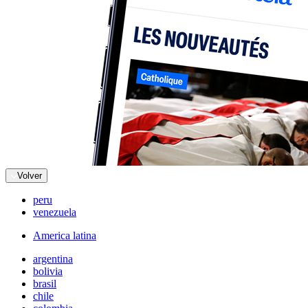
Volver
peru
venezuela
America latina
argentina
bolivia
brasil
chile