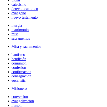
biblia
catecismo
derecho canonico
evangelio
nuevo testamento
liturgia
matrimonio
misa
sacramentos
Misa y sacramentos
bautismo
bendición
comunion
confesion
confirmacion
consagracion
eucaristia
Misionero
conversion
evangelizacion
mision