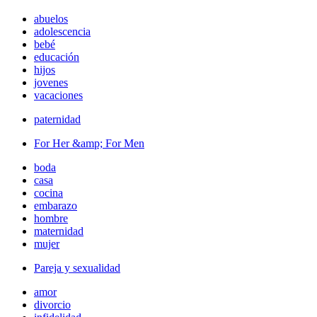
abuelos
adolescencia
bebé
educación
hijos
jovenes
vacaciones
paternidad
For Her &amp; For Men
boda
casa
cocina
embarazo
hombre
maternidad
mujer
Pareja y sexualidad
amor
divorcio