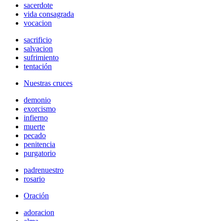
sacerdote
vida consagrada
vocacion
sacrificio
salvacion
sufrimiento
tentación
Nuestras cruces
demonio
exorcismo
infierno
muerte
pecado
penitencia
purgatorio
padrenuestro
rosario
Oración
adoracion