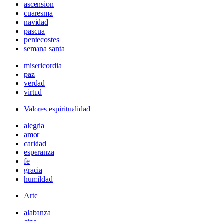
ascension
cuaresma
navidad
pascua
pentecostes
semana santa
misericordia
paz
verdad
virtud
Valores espiritualidad
alegria
amor
caridad
esperanza
fe
gracia
humildad
Arte
alabanza