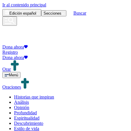
Ir al contenido principal
Buscar
Edición
español
Secciones
Dona ahora
Registro
Dona ahora
Orar
Menú
Oraciones
Historias que inspiran
Análisis
Opinión
Profundidad
Espiritualidad
Descubrimiento
Estilo de vida