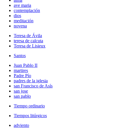
alma
ave maria
contemplación
dios
meditación
novena
Teresa de Ávila
teresa de calcuta
Teresa de Lisieux
Santos
Juan Pablo II
martires
Padre Pío
padres de la iglesia
san Francisco de Asís
san jose
san pablo
Tiempo ordinario
Tiempos litúrgicos
adviento