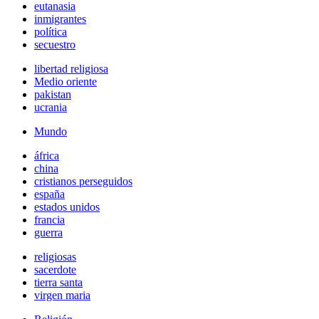
eutanasia
inmigrantes
política
secuestro
libertad religiosa
Medio oriente
pakistan
ucrania
Mundo
áfrica
china
cristianos perseguidos
españa
estados unidos
francia
guerra
religiosas
sacerdote
tierra santa
virgen maria