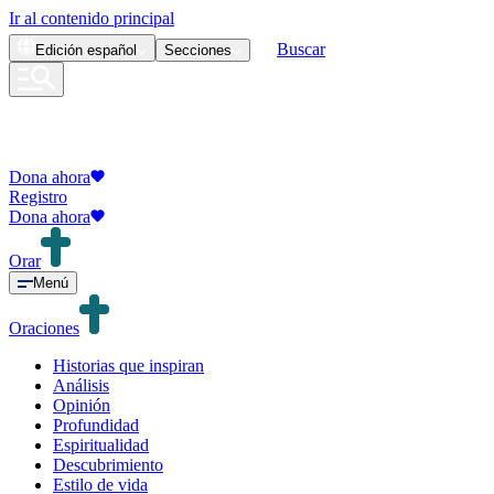
Ir al contenido principal
Buscar
Edición
español
Secciones
Dona ahora
Registro
Dona ahora
Orar
Menú
Oraciones
Historias que inspiran
Análisis
Opinión
Profundidad
Espiritualidad
Descubrimiento
Estilo de vida