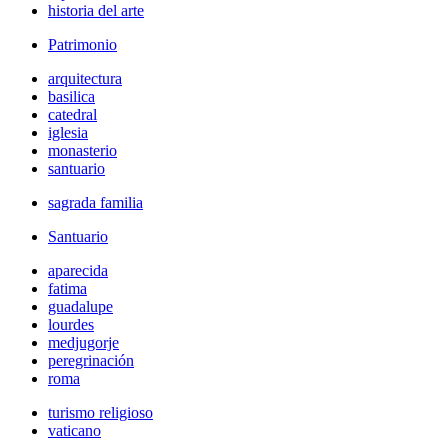
historia del arte
Patrimonio
arquitectura
basilica
catedral
iglesia
monasterio
santuario
sagrada familia
Santuario
aparecida
fatima
guadalupe
lourdes
medjugorje
peregrinación
roma
turismo religioso
vaticano