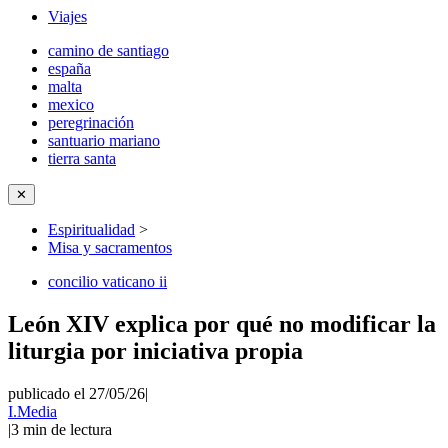
Viajes
camino de santiago
españa
malta
mexico
peregrinación
santuario mariano
tierra santa
✕
Espiritualidad
>
Misa y sacramentos
concilio vaticano ii
León XIV explica por qué no modificar la
liturgia por iniciativa propia
publicado el 27/05/26
|
I.Media
|
3
min de lectura