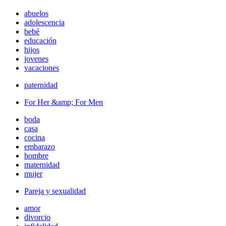
abuelos
adolescencia
bebé
educación
hijos
jovenes
vacaciones
paternidad
For Her &amp; For Men
boda
casa
cocina
embarazo
hombre
maternidad
mujer
Pareja y sexualidad
amor
divorcio