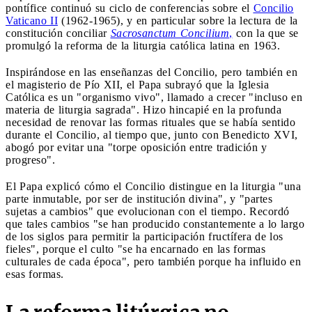
pontífice continuó su ciclo de conferencias sobre el
Concilio
Vaticano II
(1962-1965), y en particular sobre la lectura de la
constitución conciliar
Sacrosanctum Concilium
,
con la que se
promulgó la reforma de la liturgia católica latina en 1963.
Inspirándose en las enseñanzas del Concilio, pero también en
el magisterio de Pío XII, el Papa subrayó que la Iglesia
Católica es un "organismo vivo", llamado a crecer "incluso en
materia de liturgia sagrada". Hizo hincapié en la profunda
necesidad de renovar las formas rituales que se había sentido
durante el Concilio, al tiempo que, junto con Benedicto XVI,
abogó por evitar una "torpe oposición entre tradición y
progreso".
El Papa explicó cómo el Concilio distingue en la liturgia "una
parte inmutable, por ser de institución divina", y "partes
sujetas a cambios" que evolucionan con el tiempo. Recordó
que tales cambios "se han producido constantemente a lo largo
de los siglos para permitir la participación fructífera de los
fieles", porque el culto "se ha encarnado en las formas
culturales de cada época", pero también porque ha influido en
esas formas.