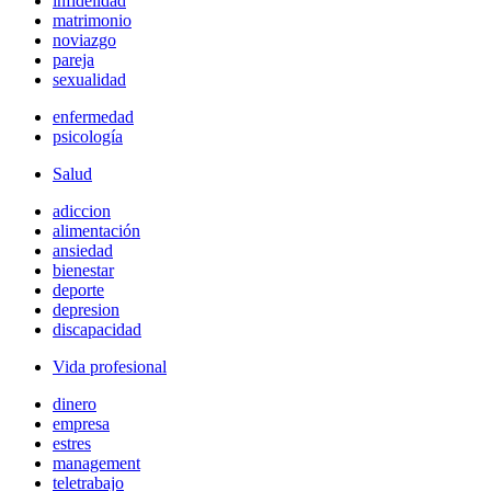
infidelidad
matrimonio
noviazgo
pareja
sexualidad
enfermedad
psicología
Salud
adiccion
alimentación
ansiedad
bienestar
deporte
depresion
discapacidad
Vida profesional
dinero
empresa
estres
management
teletrabajo