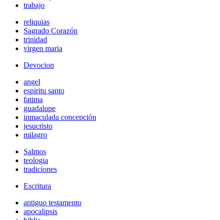
trabajo
reliquias
Sagrado Corazón
trinidad
virgen maria
Devocion
angel
espiritu santo
fatima
guadalupe
inmaculada concepción
jesucristo
milagro
Salmos
teologia
tradiciones
Escritura
antiguo testamento
apocalipsis