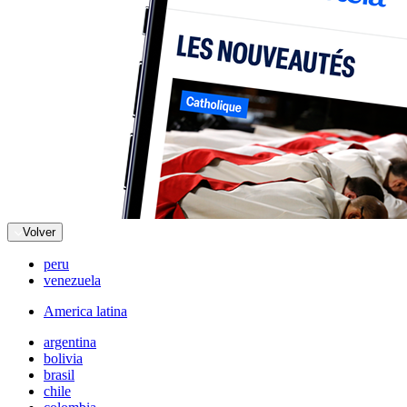
Volver
peru
venezuela
America latina
argentina
bolivia
brasil
chile