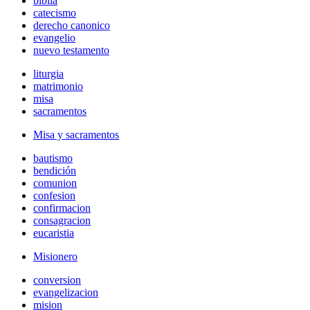
biblia
catecismo
derecho canonico
evangelio
nuevo testamento
liturgia
matrimonio
misa
sacramentos
Misa y sacramentos
bautismo
bendición
comunion
confesion
confirmacion
consagracion
eucaristia
Misionero
conversion
evangelizacion
mision