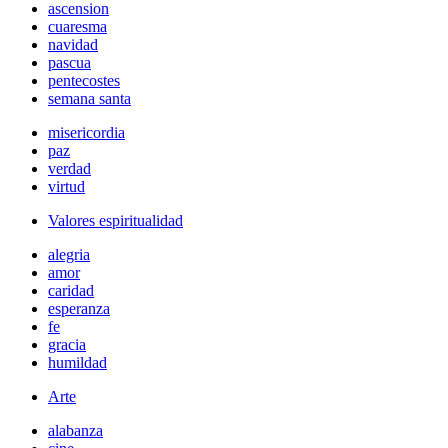
ascension
cuaresma
navidad
pascua
pentecostes
semana santa
misericordia
paz
verdad
virtud
Valores espiritualidad
alegria
amor
caridad
esperanza
fe
gracia
humildad
Arte
alabanza