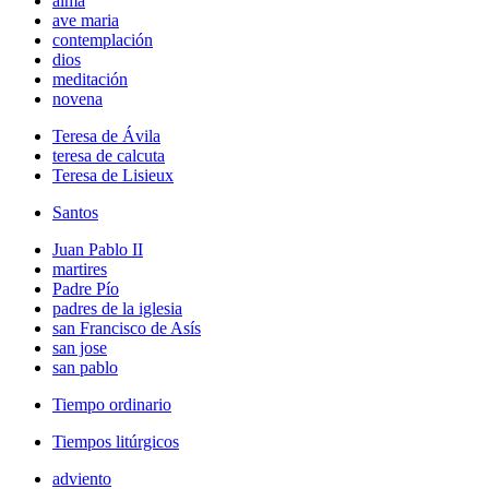
alma
ave maria
contemplación
dios
meditación
novena
Teresa de Ávila
teresa de calcuta
Teresa de Lisieux
Santos
Juan Pablo II
martires
Padre Pío
padres de la iglesia
san Francisco de Asís
san jose
san pablo
Tiempo ordinario
Tiempos litúrgicos
adviento