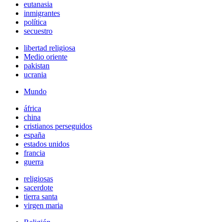
eutanasia
inmigrantes
política
secuestro
libertad religiosa
Medio oriente
pakistan
ucrania
Mundo
áfrica
china
cristianos perseguidos
españa
estados unidos
francia
guerra
religiosas
sacerdote
tierra santa
virgen maria