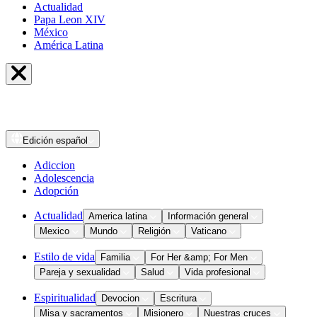
Actualidad
Papa Leon XIV
México
América Latina
Edición
español
Adiccion
Adolescencia
Adopción
Actualidad
America latina
Información general
Mexico
Mundo
Religión
Vaticano
Estilo de vida
Familia
For Her &amp; For Men
Pareja y sexualidad
Salud
Vida profesional
Espiritualidad
Devocion
Escritura
Misa y sacramentos
Misionero
Nuestras cruces