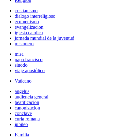
Religión
cristianismo
dialogo interreligioso
ecumenismo
evangelizacion
iglesia catolica
jornada mundial de la juventud
misionero
misa
papa francisco
sinodo
viaje apostólico
Vaticano
angelus
audiencia general
beatificacion
canonizacion
conclave
curia romana
jubileo
Familia