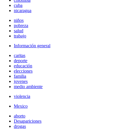
colombia
cuba
nicaragua
niños
pobreza
salud
trabajo
Información general
caritas
deporte
educación
elecciones
familia
jovenes
medio ambiente
violencia
Mexico
aborto
Desapariciones
drogas