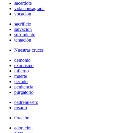
sacerdote
vida consagrada
vocacion
sacrificio
salvacion
sufrimiento
tentación
Nuestras cruces
demonio
exorcismo
infierno
muerte
pecado
penitencia
purgatorio
padrenuestro
rosario
Oración
adoracion