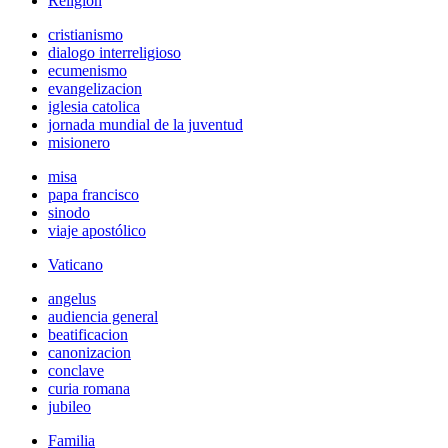
Religión
cristianismo
dialogo interreligioso
ecumenismo
evangelizacion
iglesia catolica
jornada mundial de la juventud
misionero
misa
papa francisco
sinodo
viaje apostólico
Vaticano
angelus
audiencia general
beatificacion
canonizacion
conclave
curia romana
jubileo
Familia