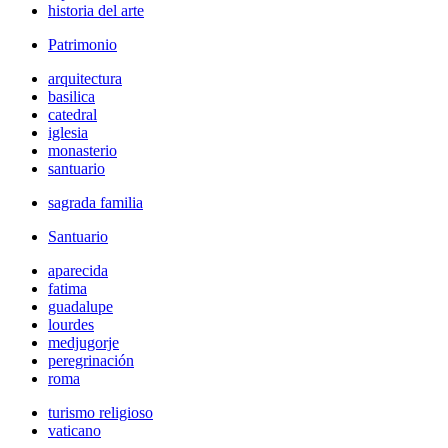
historia del arte
Patrimonio
arquitectura
basilica
catedral
iglesia
monasterio
santuario
sagrada familia
Santuario
aparecida
fatima
guadalupe
lourdes
medjugorje
peregrinación
roma
turismo religioso
vaticano