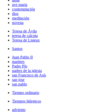
alma
ave maria
contemplación
dios
meditación
novena
Teresa de Ávila
teresa de calcuta
Teresa de Lisieux
Santos
Juan Pablo II
martires
Padre Pío
padres de la iglesia
san Francisco de Asís
san jose
san pablo
Tiempo ordinario
Tiempos litúrgicos
adviento