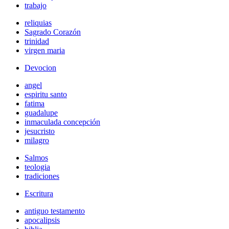
trabajo
reliquias
Sagrado Corazón
trinidad
virgen maria
Devocion
angel
espiritu santo
fatima
guadalupe
inmaculada concepción
jesucristo
milagro
Salmos
teologia
tradiciones
Escritura
antiguo testamento
apocalipsis