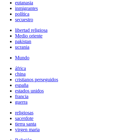
eutanasia
inmigrantes
política
secuestro
libertad religiosa
Medio oriente
pakistan
ucrania
Mundo
áfrica
china
cristianos perseguidos
españa
estados unidos
francia
guerra
religiosas
sacerdote
tierra santa
virgen maria