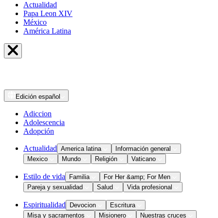
Actualidad
Papa Leon XIV
México
América Latina
Edición
español
Adiccion
Adolescencia
Adopción
Actualidad
America latina
Información general
Mexico
Mundo
Religión
Vaticano
Estilo de vida
Familia
For Her &amp; For Men
Pareja y sexualidad
Salud
Vida profesional
Espiritualidad
Devocion
Escritura
Misa y sacramentos
Misionero
Nuestras cruces