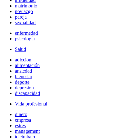
infidelidad
matrimonio
noviazgo
pareja
sexualidad
enfermedad
psicología
Salud
adiccion
alimentación
ansiedad
bienestar
deporte
depresion
discapacidad
Vida profesional
dinero
empresa
estres
management
teletrabajo