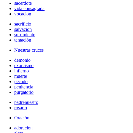
sacerdote
vida consagrada
vocacion
sacrificio
salvacion
sufrimiento
tentación
Nuestras cruces
demonio
exorcismo
infierno
muerte
pecado
penitencia
purgatorio
padrenuestro
rosario
Oración
adoracion