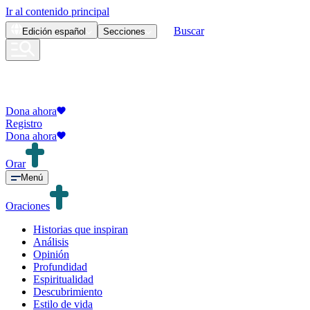
Ir al contenido principal
Buscar
Edición
español
Secciones
Dona ahora
Registro
Dona ahora
Orar
Menú
Oraciones
Historias que inspiran
Análisis
Opinión
Profundidad
Espiritualidad
Descubrimiento
Estilo de vida