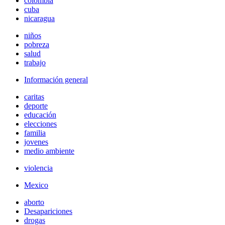
colombia
cuba
nicaragua
niños
pobreza
salud
trabajo
Información general
caritas
deporte
educación
elecciones
familia
jovenes
medio ambiente
violencia
Mexico
aborto
Desapariciones
drogas