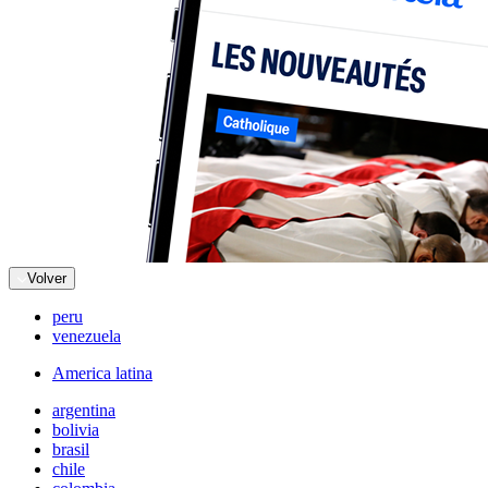
Volver
peru
venezuela
America latina
argentina
bolivia
brasil
chile