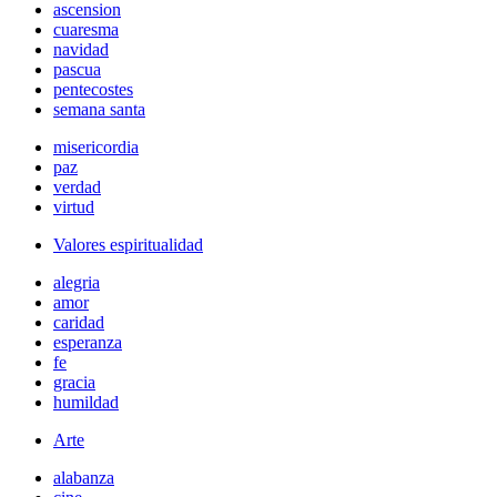
ascension
cuaresma
navidad
pascua
pentecostes
semana santa
misericordia
paz
verdad
virtud
Valores espiritualidad
alegria
amor
caridad
esperanza
fe
gracia
humildad
Arte
alabanza