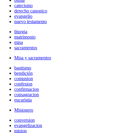
biblia
catecismo
derecho canonico
evangelio
nuevo testamento
liturgia
matrimonio
misa
sacramentos
Misa y sacramentos
bautismo
bendición
comunion
confesion
confirmacion
consagracion
eucaristia
Misionero
conversion
evangelizacion
mision