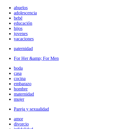
abuelos
adolescencia
bebé
educación
hijos
jovenes
vacaciones
paternidad
For Her &amp; For Men
boda
casa
cocina
embarazo
hombre
maternidad
mujer
Pareja y sexualidad
amor
divorcio