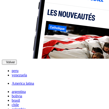
Volver
peru
venezuela
America latina
argentina
bolivia
brasil
chile