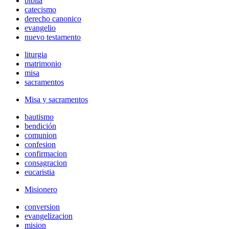
biblia
catecismo
derecho canonico
evangelio
nuevo testamento
liturgia
matrimonio
misa
sacramentos
Misa y sacramentos
bautismo
bendición
comunion
confesion
confirmacion
consagracion
eucaristia
Misionero
conversion
evangelizacion
mision