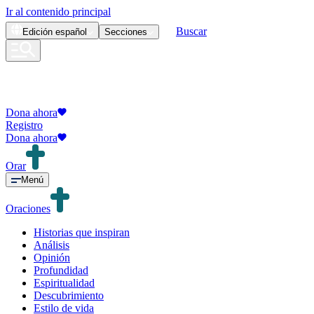
Ir al contenido principal
Buscar
Edición
español
Secciones
Dona ahora
Registro
Dona ahora
Orar
Menú
Oraciones
Historias que inspiran
Análisis
Opinión
Profundidad
Espiritualidad
Descubrimiento
Estilo de vida