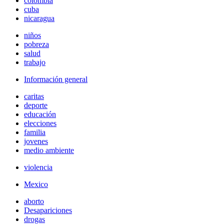
colombia
cuba
nicaragua
niños
pobreza
salud
trabajo
Información general
caritas
deporte
educación
elecciones
familia
jovenes
medio ambiente
violencia
Mexico
aborto
Desapariciones
drogas