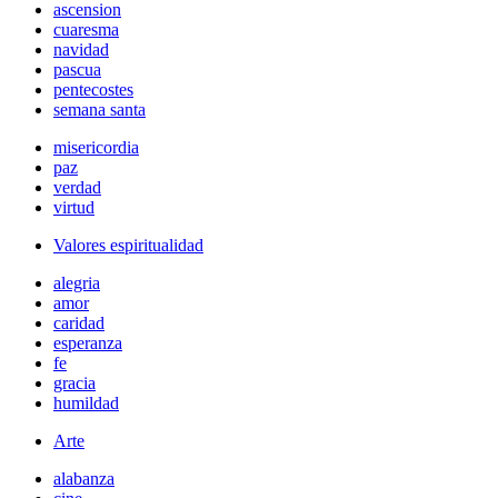
ascension
cuaresma
navidad
pascua
pentecostes
semana santa
misericordia
paz
verdad
virtud
Valores espiritualidad
alegria
amor
caridad
esperanza
fe
gracia
humildad
Arte
alabanza