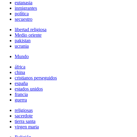
eutanasia
inmigrantes
política
secuestro
libertad religiosa
Medio oriente
pakistan
ucrania
Mundo
áfrica
china
cristianos perseguidos
españa
estados unidos
francia
guerra
religiosas
sacerdote
tierra santa
virgen maria