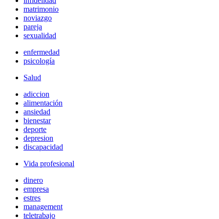
infidelidad
matrimonio
noviazgo
pareja
sexualidad
enfermedad
psicología
Salud
adiccion
alimentación
ansiedad
bienestar
deporte
depresion
discapacidad
Vida profesional
dinero
empresa
estres
management
teletrabajo