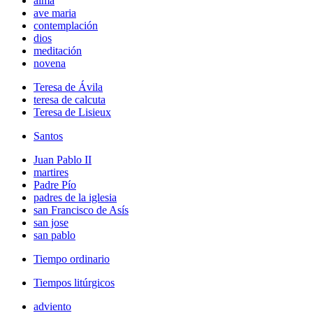
alma
ave maria
contemplación
dios
meditación
novena
Teresa de Ávila
teresa de calcuta
Teresa de Lisieux
Santos
Juan Pablo II
martires
Padre Pío
padres de la iglesia
san Francisco de Asís
san jose
san pablo
Tiempo ordinario
Tiempos litúrgicos
adviento