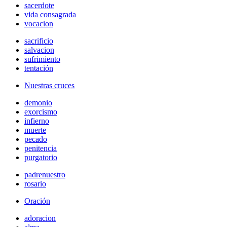
sacerdote
vida consagrada
vocacion
sacrificio
salvacion
sufrimiento
tentación
Nuestras cruces
demonio
exorcismo
infierno
muerte
pecado
penitencia
purgatorio
padrenuestro
rosario
Oración
adoracion