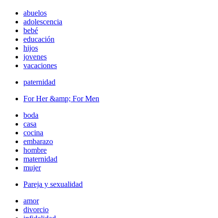
abuelos
adolescencia
bebé
educación
hijos
jovenes
vacaciones
paternidad
For Her &amp; For Men
boda
casa
cocina
embarazo
hombre
maternidad
mujer
Pareja y sexualidad
amor
divorcio