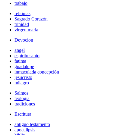
trabajo
reliquias
Sagrado Corazón
trinidad
virgen maria
Devocion
angel
espiritu santo
fatima
guadalupe
inmaculada concepción
jesucristo
milagro
Salmos
teologia
tradiciones
Escritura
antiguo testamento
apocalipsis