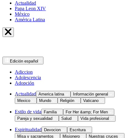
Actualidad
Papa Leon XIV
México
América Latina
Edición
español
Adiccion
Adolescencia
Adopción
Actualidad
America latina
Información general
Mexico
Mundo
Religión
Vaticano
Estilo de vida
Familia
For Her &amp; For Men
Pareja y sexualidad
Salud
Vida profesional
Espiritualidad
Devocion
Escritura
Misa y sacramentos
Misionero
Nuestras cruces