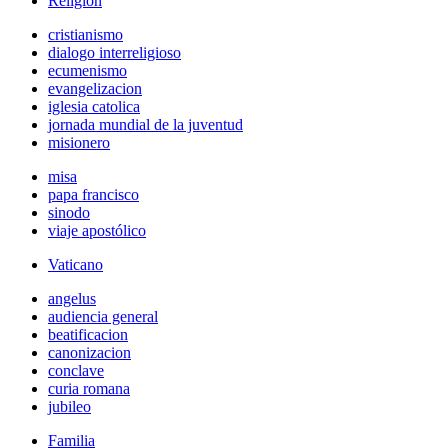
Religión
cristianismo
dialogo interreligioso
ecumenismo
evangelizacion
iglesia catolica
jornada mundial de la juventud
misionero
misa
papa francisco
sinodo
viaje apostólico
Vaticano
angelus
audiencia general
beatificacion
canonizacion
conclave
curia romana
jubileo
Familia