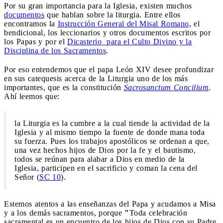
Por su gran importancia para la Iglesia, existen muchos
documentos
que hablan sobre la liturgia. Entre ellos
encontramos la
Instrucción General del Misal Romano
, el
bendicional, los leccionarios y otros documentos escritos por
los Papas y por el
Dicasterio para el Culto Divino y la
Disciplina de los Sacramentos
.
Por eso entendemos que el papa León XIV desee profundizar
en sus catequesis acerca de la Liturgia uno de los más
importantes, que es la constitución
Sacrosanctum Concilium
.
Ahí leemos que:
la Liturgia es la cumbre a la cual tiende la actividad de la
Iglesia y al mismo tiempo la fuente de donde mana toda
su fuerza. Pues los trabajos apostólicos se ordenan a que,
una vez hechos hijos de Dios por la fe y el bautismo,
todos se reúnan para alabar a Dios en medio de la
Iglesia, participen en el sacrificio y coman la cena del
Señor (
SC 10
).
Estemos atentos a las enseñanzas del Papa y acudamos a Misa
y a los demás sacramentos, porque
"
Toda celebración
sacramental es un encuentro de los hijos de Dios con su Padre,