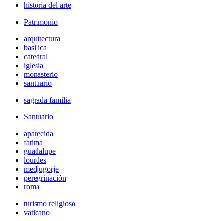
historia del arte
Patrimonio
arquitectura
basilica
catedral
iglesia
monasterio
santuario
sagrada familia
Santuario
aparecida
fatima
guadalupe
lourdes
medjugorje
peregrinación
roma
turismo religioso
vaticano