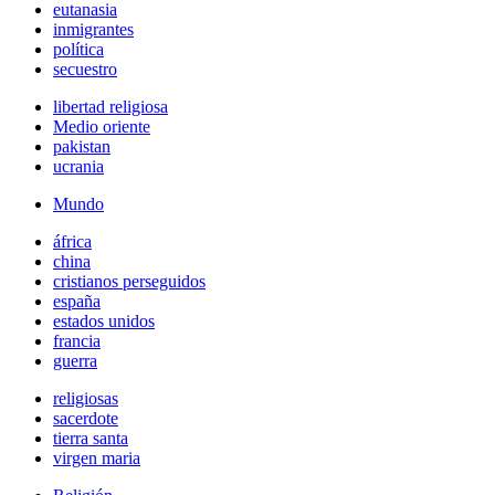
eutanasia
inmigrantes
política
secuestro
libertad religiosa
Medio oriente
pakistan
ucrania
Mundo
áfrica
china
cristianos perseguidos
españa
estados unidos
francia
guerra
religiosas
sacerdote
tierra santa
virgen maria