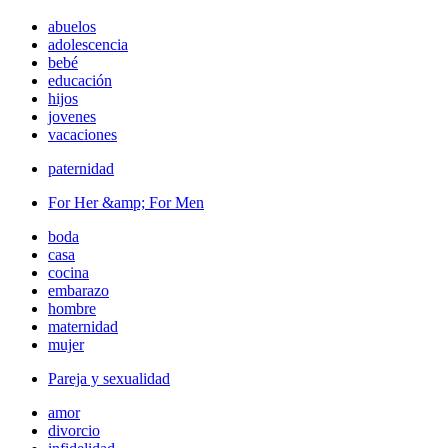
abuelos
adolescencia
bebé
educación
hijos
jovenes
vacaciones
paternidad
For Her &amp; For Men
boda
casa
cocina
embarazo
hombre
maternidad
mujer
Pareja y sexualidad
amor
divorcio