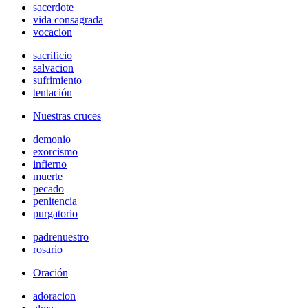
sacerdote
vida consagrada
vocacion
sacrificio
salvacion
sufrimiento
tentación
Nuestras cruces
demonio
exorcismo
infierno
muerte
pecado
penitencia
purgatorio
padrenuestro
rosario
Oración
adoracion