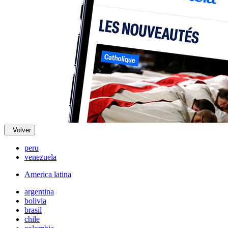
Volver
peru
venezuela
America latina
argentina
bolivia
brasil
chile