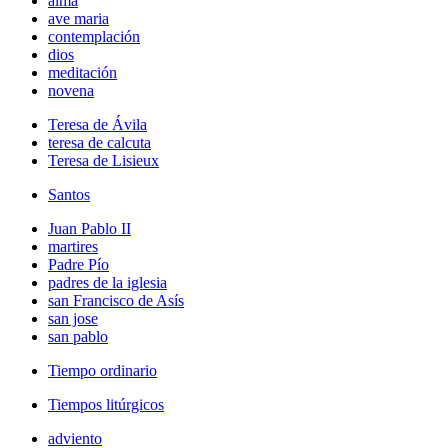
alma
ave maria
contemplación
dios
meditación
novena
Teresa de Ávila
teresa de calcuta
Teresa de Lisieux
Santos
Juan Pablo II
martires
Padre Pío
padres de la iglesia
san Francisco de Asís
san jose
san pablo
Tiempo ordinario
Tiempos litúrgicos
adviento