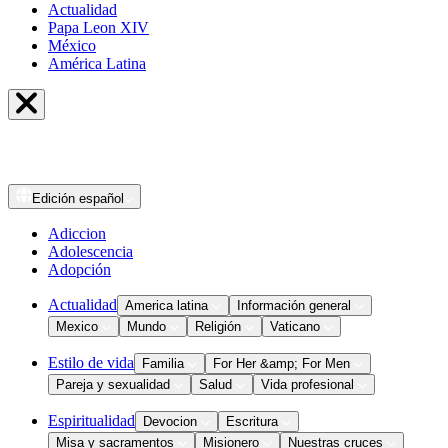
Actualidad
Papa Leon XIV
México
América Latina
Edición
español
Adiccion
Adolescencia
Adopción
Actualidad
America latina
Información general
Mexico
Mundo
Religión
Vaticano
Estilo de vida
Familia
For Her &amp; For Men
Pareja y sexualidad
Salud
Vida profesional
Espiritualidad
Devocion
Escritura
Misa y sacramentos
Misionero
Nuestras cruces