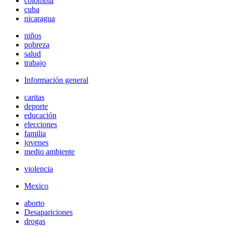
colombia
cuba
nicaragua
niños
pobreza
salud
trabajo
Información general
caritas
deporte
educación
elecciones
familia
jovenes
medio ambiente
violencia
Mexico
aborto
Desapariciones
drogas