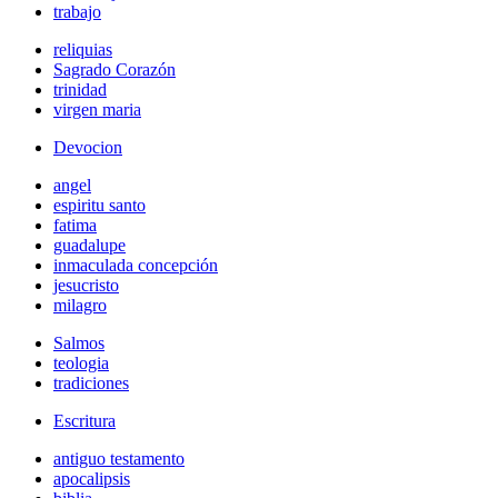
trabajo
reliquias
Sagrado Corazón
trinidad
virgen maria
Devocion
angel
espiritu santo
fatima
guadalupe
inmaculada concepción
jesucristo
milagro
Salmos
teologia
tradiciones
Escritura
antiguo testamento
apocalipsis