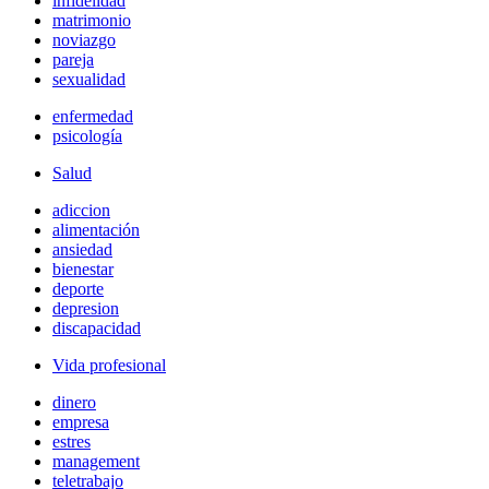
infidelidad
matrimonio
noviazgo
pareja
sexualidad
enfermedad
psicología
Salud
adiccion
alimentación
ansiedad
bienestar
deporte
depresion
discapacidad
Vida profesional
dinero
empresa
estres
management
teletrabajo