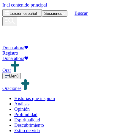
Ir al contenido principal
Buscar
Edición
español
Secciones
Dona ahora
Registro
Dona ahora
Orar
Menú
Oraciones
Historias que inspiran
Análisis
Opinión
Profundidad
Espiritualidad
Descubrimiento
Estilo de vida