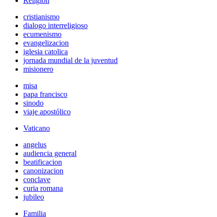
Religión
cristianismo
dialogo interreligioso
ecumenismo
evangelizacion
iglesia catolica
jornada mundial de la juventud
misionero
misa
papa francisco
sinodo
viaje apostólico
Vaticano
angelus
audiencia general
beatificacion
canonizacion
conclave
curia romana
jubileo
Familia