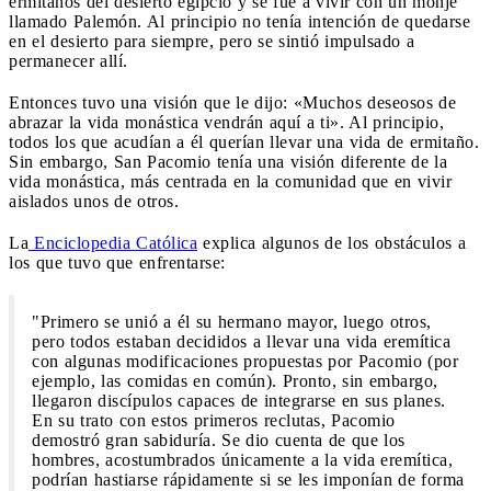
ermitaños del desierto egipcio y se fue a vivir con un monje
llamado Palemón. Al principio no tenía intención de quedarse
en el desierto para siempre, pero se sintió impulsado a
permanecer allí.
Entonces tuvo una visión que le dijo: «Muchos deseosos de
abrazar la vida monástica vendrán aquí a ti». Al principio,
todos los que acudían a él querían llevar una vida de ermitaño.
Sin embargo, San Pacomio tenía una visión diferente de la
vida monástica, más centrada en la comunidad que en vivir
aislados unos de otros.
La
Enciclopedia Católica
explica algunos de los obstáculos a
los que tuvo que enfrentarse:
"Primero se unió a él su hermano mayor, luego otros,
pero todos estaban decididos a llevar una vida eremítica
con algunas modificaciones propuestas por Pacomio (por
ejemplo, las comidas en común). Pronto, sin embargo,
llegaron discípulos capaces de integrarse en sus planes.
En su trato con estos primeros reclutas, Pacomio
demostró gran sabiduría. Se dio cuenta de que los
hombres, acostumbrados únicamente a la vida eremítica,
podrían hastiarse rápidamente si se les imponían de forma