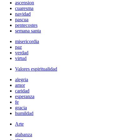
ascension
cuaresma
navidad
pascua
pentecostes
semana santa
misericordia
paz
verdad
virtud
Valores espiritualidad
alegria
amor
caridad
esperanza
fe
gracia
humildad
Arte
alabanza