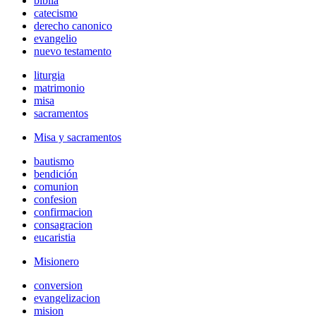
biblia
catecismo
derecho canonico
evangelio
nuevo testamento
liturgia
matrimonio
misa
sacramentos
Misa y sacramentos
bautismo
bendición
comunion
confesion
confirmacion
consagracion
eucaristia
Misionero
conversion
evangelizacion
mision