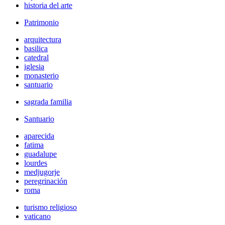
historia del arte
Patrimonio
arquitectura
basilica
catedral
iglesia
monasterio
santuario
sagrada familia
Santuario
aparecida
fatima
guadalupe
lourdes
medjugorje
peregrinación
roma
turismo religioso
vaticano