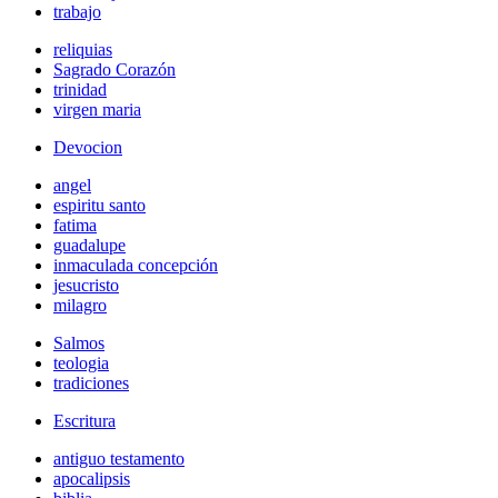
trabajo
reliquias
Sagrado Corazón
trinidad
virgen maria
Devocion
angel
espiritu santo
fatima
guadalupe
inmaculada concepción
jesucristo
milagro
Salmos
teologia
tradiciones
Escritura
antiguo testamento
apocalipsis