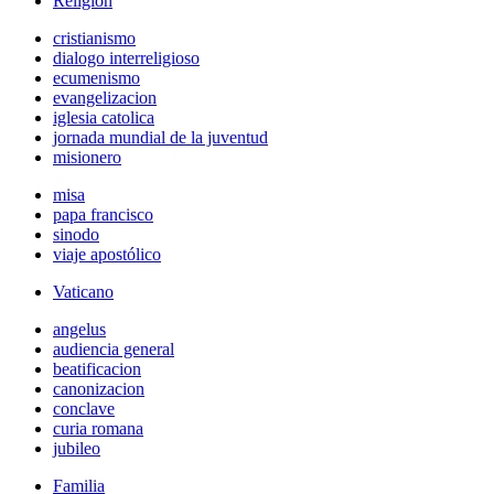
Religión
cristianismo
dialogo interreligioso
ecumenismo
evangelizacion
iglesia catolica
jornada mundial de la juventud
misionero
misa
papa francisco
sinodo
viaje apostólico
Vaticano
angelus
audiencia general
beatificacion
canonizacion
conclave
curia romana
jubileo
Familia