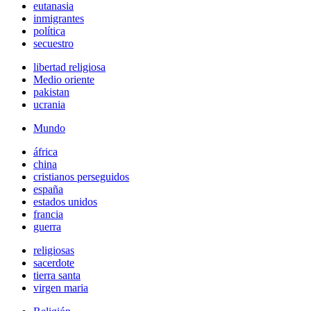
eutanasia
inmigrantes
política
secuestro
libertad religiosa
Medio oriente
pakistan
ucrania
Mundo
áfrica
china
cristianos perseguidos
españa
estados unidos
francia
guerra
religiosas
sacerdote
tierra santa
virgen maria