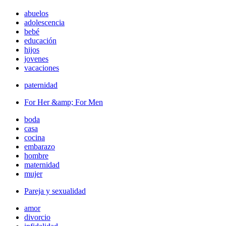
abuelos
adolescencia
bebé
educación
hijos
jovenes
vacaciones
paternidad
For Her &amp; For Men
boda
casa
cocina
embarazo
hombre
maternidad
mujer
Pareja y sexualidad
amor
divorcio