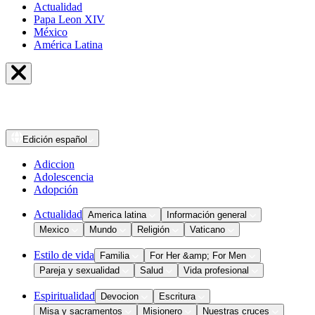
Actualidad
Papa Leon XIV
México
América Latina
Edición
español
Adiccion
Adolescencia
Adopción
Actualidad
America latina
Información general
Mexico
Mundo
Religión
Vaticano
Estilo de vida
Familia
For Her &amp; For Men
Pareja y sexualidad
Salud
Vida profesional
Espiritualidad
Devocion
Escritura
Misa y sacramentos
Misionero
Nuestras cruces