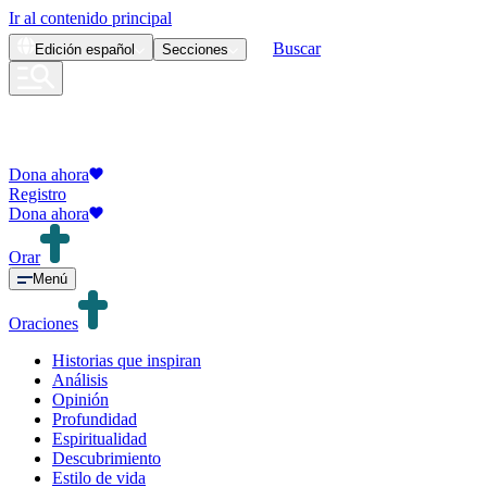
Ir al contenido principal
Buscar
Edición
español
Secciones
Dona ahora
Registro
Dona ahora
Orar
Menú
Oraciones
Historias que inspiran
Análisis
Opinión
Profundidad
Espiritualidad
Descubrimiento
Estilo de vida