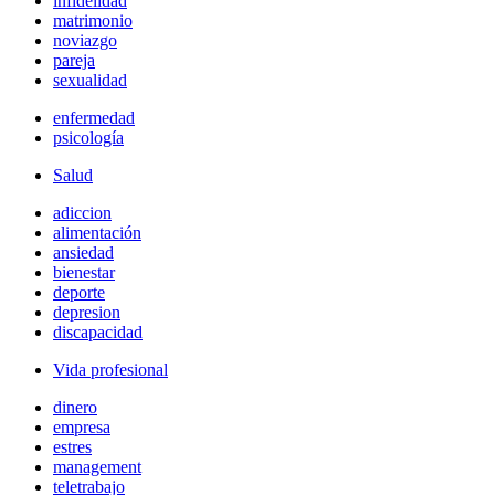
infidelidad
matrimonio
noviazgo
pareja
sexualidad
enfermedad
psicología
Salud
adiccion
alimentación
ansiedad
bienestar
deporte
depresion
discapacidad
Vida profesional
dinero
empresa
estres
management
teletrabajo