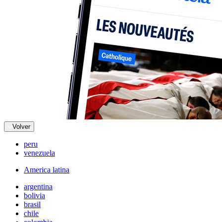
Volver
peru
venezuela
America latina
argentina
bolivia
brasil
chile