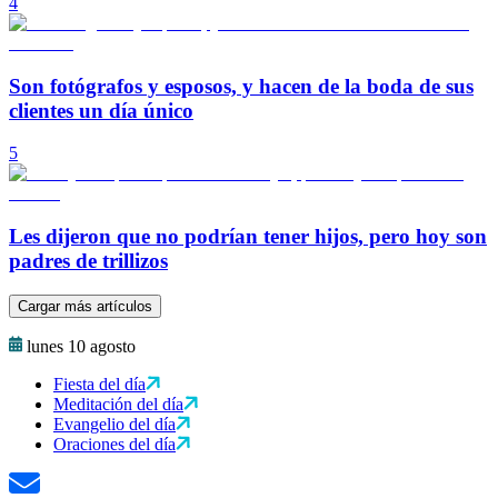
4
Son fotógrafos y esposos, y hacen de la boda de sus
clientes un día único
5
Les dijeron que no podrían tener hijos, pero hoy son
padres de trillizos
Cargar más artículos
lunes 10 agosto
Fiesta del día
Meditación del día
Evangelio del día
Oraciones del día