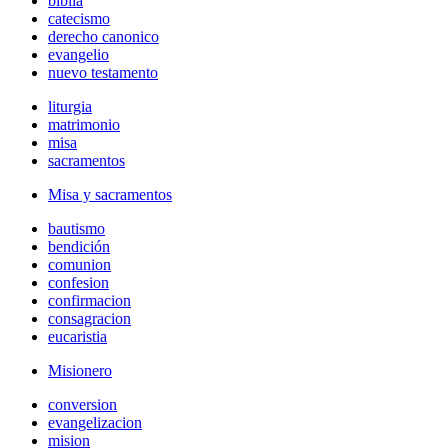
biblia
catecismo
derecho canonico
evangelio
nuevo testamento
liturgia
matrimonio
misa
sacramentos
Misa y sacramentos
bautismo
bendición
comunion
confesion
confirmacion
consagracion
eucaristia
Misionero
conversion
evangelizacion
mision