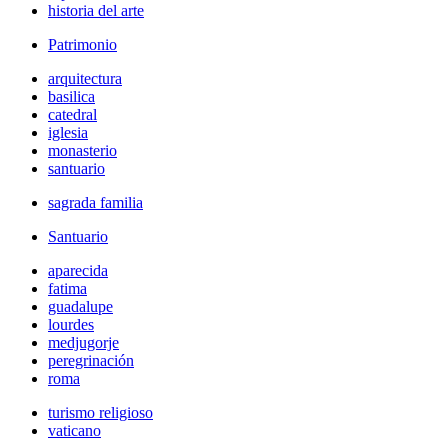
historia del arte
Patrimonio
arquitectura
basilica
catedral
iglesia
monasterio
santuario
sagrada familia
Santuario
aparecida
fatima
guadalupe
lourdes
medjugorje
peregrinación
roma
turismo religioso
vaticano