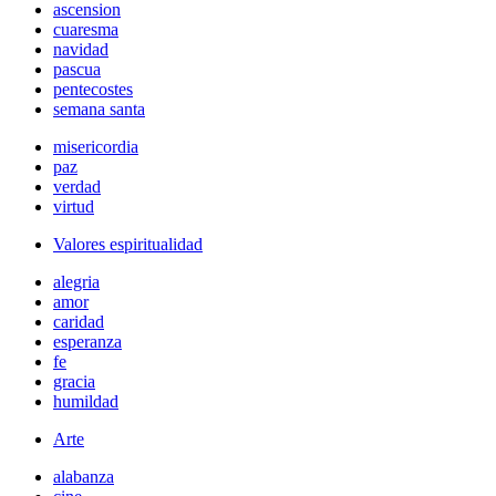
ascension
cuaresma
navidad
pascua
pentecostes
semana santa
misericordia
paz
verdad
virtud
Valores espiritualidad
alegria
amor
caridad
esperanza
fe
gracia
humildad
Arte
alabanza