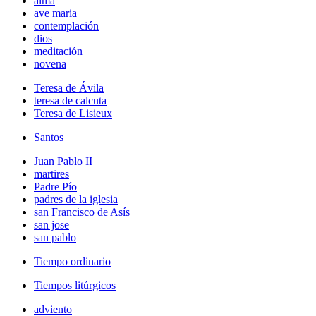
alma
ave maria
contemplación
dios
meditación
novena
Teresa de Ávila
teresa de calcuta
Teresa de Lisieux
Santos
Juan Pablo II
martires
Padre Pío
padres de la iglesia
san Francisco de Asís
san jose
san pablo
Tiempo ordinario
Tiempos litúrgicos
adviento