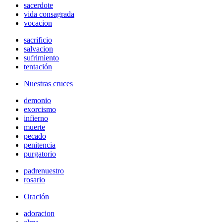
sacerdote
vida consagrada
vocacion
sacrificio
salvacion
sufrimiento
tentación
Nuestras cruces
demonio
exorcismo
infierno
muerte
pecado
penitencia
purgatorio
padrenuestro
rosario
Oración
adoracion