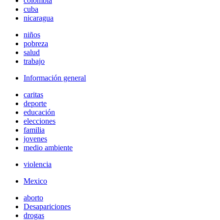
colombia
cuba
nicaragua
niños
pobreza
salud
trabajo
Información general
caritas
deporte
educación
elecciones
familia
jovenes
medio ambiente
violencia
Mexico
aborto
Desapariciones
drogas