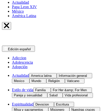
Actualidad
Papa Leon XIV
México
América Latina
Edición
español
Adiccion
Adolescencia
Adopción
Actualidad
America latina
Información general
Mexico
Mundo
Religión
Vaticano
Estilo de vida
Familia
For Her &amp; For Men
Pareja y sexualidad
Salud
Vida profesional
Espiritualidad
Devocion
Escritura
Misa y sacramentos
Misionero
Nuestras cruces