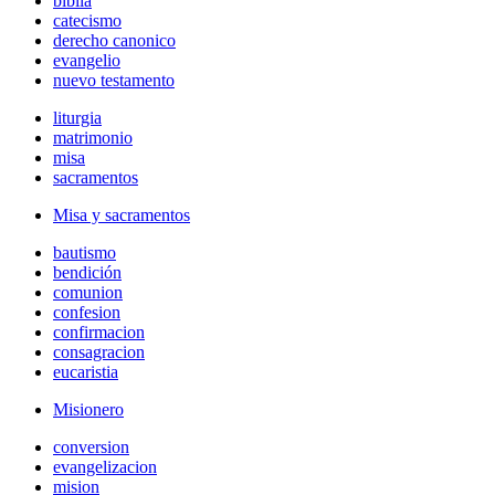
biblia
catecismo
derecho canonico
evangelio
nuevo testamento
liturgia
matrimonio
misa
sacramentos
Misa y sacramentos
bautismo
bendición
comunion
confesion
confirmacion
consagracion
eucaristia
Misionero
conversion
evangelizacion
mision