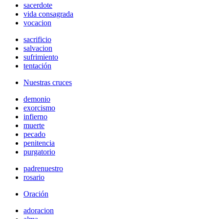
sacerdote
vida consagrada
vocacion
sacrificio
salvacion
sufrimiento
tentación
Nuestras cruces
demonio
exorcismo
infierno
muerte
pecado
penitencia
purgatorio
padrenuestro
rosario
Oración
adoracion