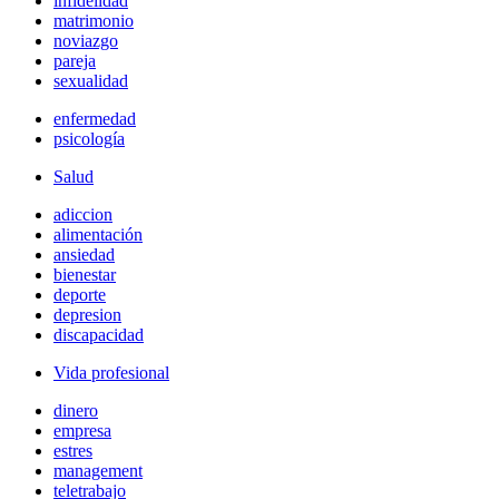
infidelidad
matrimonio
noviazgo
pareja
sexualidad
enfermedad
psicología
Salud
adiccion
alimentación
ansiedad
bienestar
deporte
depresion
discapacidad
Vida profesional
dinero
empresa
estres
management
teletrabajo