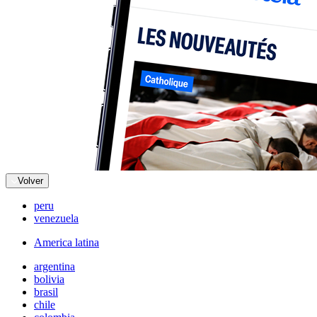
Volver
peru
venezuela
America latina
argentina
bolivia
brasil
chile