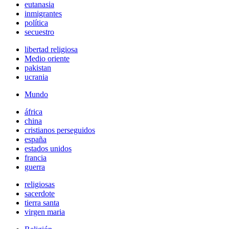
eutanasia
inmigrantes
política
secuestro
libertad religiosa
Medio oriente
pakistan
ucrania
Mundo
áfrica
china
cristianos perseguidos
españa
estados unidos
francia
guerra
religiosas
sacerdote
tierra santa
virgen maria