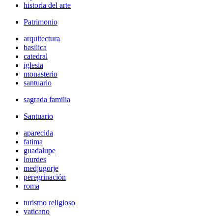
historia del arte
Patrimonio
arquitectura
basilica
catedral
iglesia
monasterio
santuario
sagrada familia
Santuario
aparecida
fatima
guadalupe
lourdes
medjugorje
peregrinación
roma
turismo religioso
vaticano