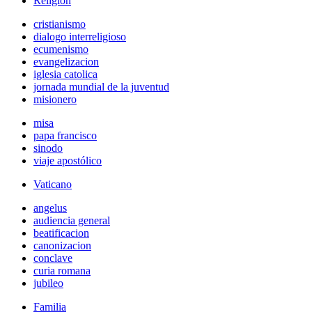
Religión
cristianismo
dialogo interreligioso
ecumenismo
evangelizacion
iglesia catolica
jornada mundial de la juventud
misionero
misa
papa francisco
sinodo
viaje apostólico
Vaticano
angelus
audiencia general
beatificacion
canonizacion
conclave
curia romana
jubileo
Familia