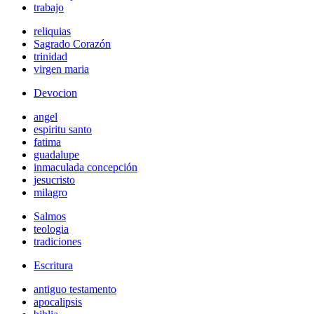
trabajo
reliquias
Sagrado Corazón
trinidad
virgen maria
Devocion
angel
espiritu santo
fatima
guadalupe
inmaculada concepción
jesucristo
milagro
Salmos
teologia
tradiciones
Escritura
antiguo testamento
apocalipsis