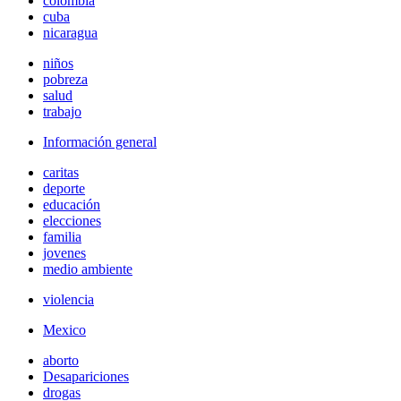
colombia
cuba
nicaragua
niños
pobreza
salud
trabajo
Información general
caritas
deporte
educación
elecciones
familia
jovenes
medio ambiente
violencia
Mexico
aborto
Desapariciones
drogas