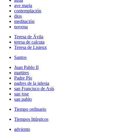
alma
ave maria
contemplación
dios
meditación
novena
Teresa de Ávila
teresa de calcuta
Teresa de Lisieux
Santos
Juan Pablo II
martires
Padre Pío
padres de la iglesia
san Francisco de Asís
san jose
san pablo
Tiempo ordinario
Tiempos litúrgicos
adviento