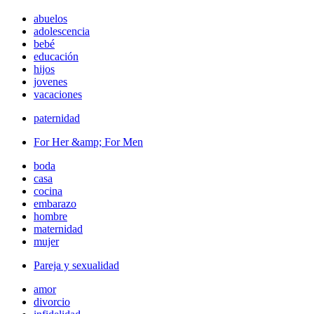
abuelos
adolescencia
bebé
educación
hijos
jovenes
vacaciones
paternidad
For Her &amp; For Men
boda
casa
cocina
embarazo
hombre
maternidad
mujer
Pareja y sexualidad
amor
divorcio