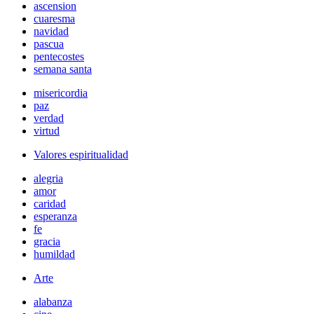
ascension
cuaresma
navidad
pascua
pentecostes
semana santa
misericordia
paz
verdad
virtud
Valores espiritualidad
alegria
amor
caridad
esperanza
fe
gracia
humildad
Arte
alabanza