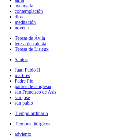
alma
ave maria
contemplación
dios
meditación
novena
Teresa de Ávila
teresa de calcuta
Teresa de Lisieux
Santos
Juan Pablo II
martires
Padre Pío
padres de la iglesia
san Francisco de Asís
san jose
san pablo
Tiempo ordinario
Tiempos litúrgicos
adviento