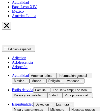
Actualidad
Papa Leon XIV
México
América Latina
Edición
español
Adiccion
Adolescencia
Adopción
Actualidad
America latina
Información general
Mexico
Mundo
Religión
Vaticano
Estilo de vida
Familia
For Her &amp; For Men
Pareja y sexualidad
Salud
Vida profesional
Espiritualidad
Devocion
Escritura
Misa y sacramentos
Misionero
Nuestras cruces