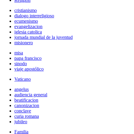
Religión
cristianismo
dialogo interreligioso
ecumenismo
evangelizacion
iglesia catolica
jornada mundial de la juventud
misionero
misa
papa francisco
sinodo
viaje apostólico
Vaticano
angelus
audiencia general
beatificacion
canonizacion
conclave
curia romana
jubileo
Familia