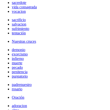
sacerdote
vida consagrada
vocacion
sacrificio
salvacion
sufrimiento
tentación
Nuestras cruces
demonio
exorcismo
infierno
muerte
pecado
penitencia
purgatorio
padrenuestro
rosario
Oración
adoracion