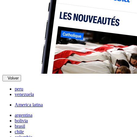
Volver
peru
venezuela
America latina
argentina
bolivia
brasil
chile