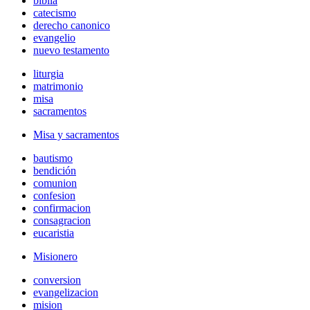
biblia
catecismo
derecho canonico
evangelio
nuevo testamento
liturgia
matrimonio
misa
sacramentos
Misa y sacramentos
bautismo
bendición
comunion
confesion
confirmacion
consagracion
eucaristia
Misionero
conversion
evangelizacion
mision