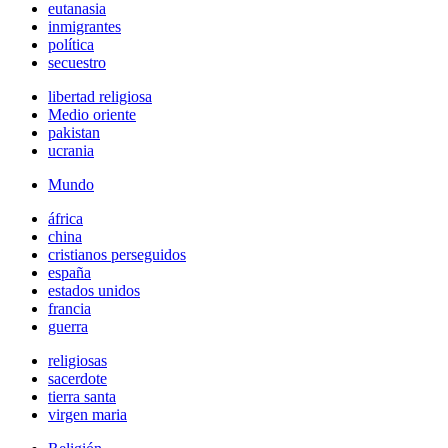
eutanasia
inmigrantes
política
secuestro
libertad religiosa
Medio oriente
pakistan
ucrania
Mundo
áfrica
china
cristianos perseguidos
españa
estados unidos
francia
guerra
religiosas
sacerdote
tierra santa
virgen maria