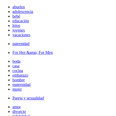
abuelos
adolescencia
bebé
educación
hijos
jovenes
vacaciones
paternidad
For Her &amp; For Men
boda
casa
cocina
embarazo
hombre
maternidad
mujer
Pareja y sexualidad
amor
divorcio