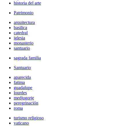
historia del arte
Patrimonio
arquitectura
basilica
catedral
iglesia
monasterio
santuario
sagrada familia
Santuario
aparecida
fatima
guadalupe
lourdes
medjugorje
peregrinación
roma
turismo religioso
vaticano