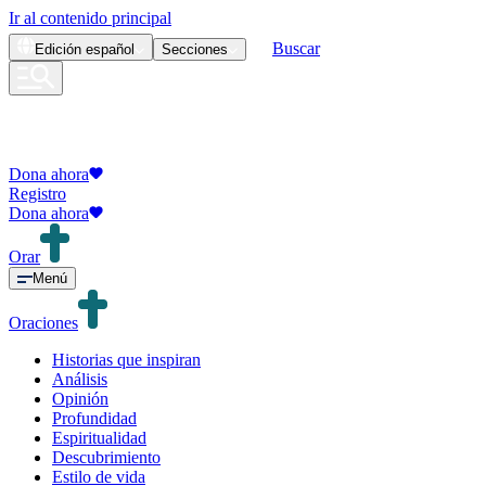
Ir al contenido principal
Buscar
Edición
español
Secciones
Dona ahora
Registro
Dona ahora
Orar
Menú
Oraciones
Historias que inspiran
Análisis
Opinión
Profundidad
Espiritualidad
Descubrimiento
Estilo de vida