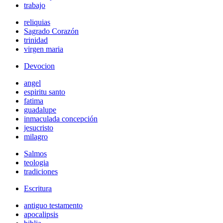
trabajo
reliquias
Sagrado Corazón
trinidad
virgen maria
Devocion
angel
espiritu santo
fatima
guadalupe
inmaculada concepción
jesucristo
milagro
Salmos
teologia
tradiciones
Escritura
antiguo testamento
apocalipsis