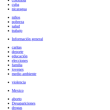
colombia
cuba
nicaragua
niños
pobreza
salud
trabajo
Información general
caritas
deporte
educación
elecciones
familia
jovenes
medio ambiente
violencia
Mexico
aborto
Desapariciones
drogas