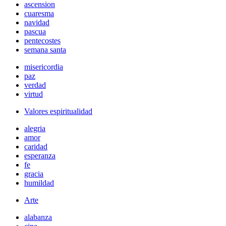
ascension
cuaresma
navidad
pascua
pentecostes
semana santa
misericordia
paz
verdad
virtud
Valores espiritualidad
alegria
amor
caridad
esperanza
fe
gracia
humildad
Arte
alabanza