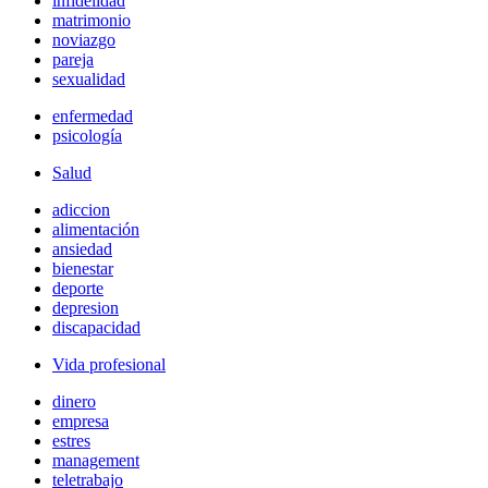
infidelidad
matrimonio
noviazgo
pareja
sexualidad
enfermedad
psicología
Salud
adiccion
alimentación
ansiedad
bienestar
deporte
depresion
discapacidad
Vida profesional
dinero
empresa
estres
management
teletrabajo