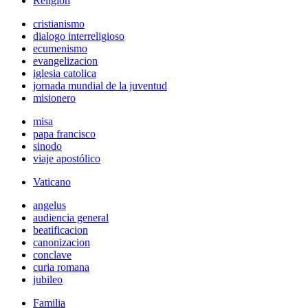
Religión
cristianismo
dialogo interreligioso
ecumenismo
evangelizacion
iglesia catolica
jornada mundial de la juventud
misionero
misa
papa francisco
sinodo
viaje apostólico
Vaticano
angelus
audiencia general
beatificacion
canonizacion
conclave
curia romana
jubileo
Familia