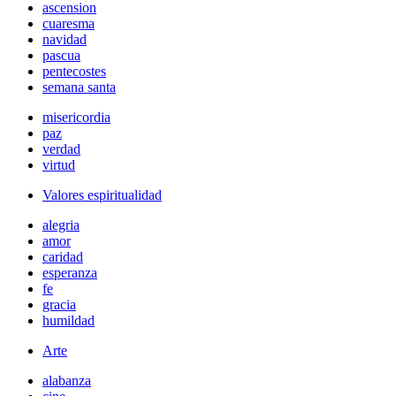
ascension
cuaresma
navidad
pascua
pentecostes
semana santa
misericordia
paz
verdad
virtud
Valores espiritualidad
alegria
amor
caridad
esperanza
fe
gracia
humildad
Arte
alabanza