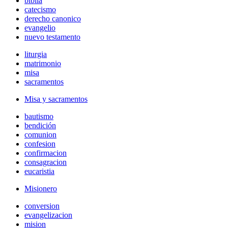
biblia
catecismo
derecho canonico
evangelio
nuevo testamento
liturgia
matrimonio
misa
sacramentos
Misa y sacramentos
bautismo
bendición
comunion
confesion
confirmacion
consagracion
eucaristia
Misionero
conversion
evangelizacion
mision