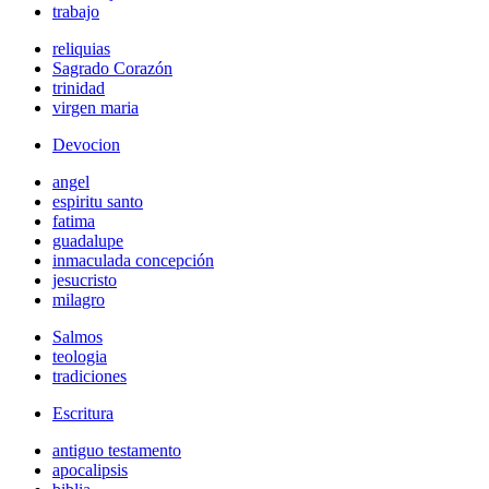
trabajo
reliquias
Sagrado Corazón
trinidad
virgen maria
Devocion
angel
espiritu santo
fatima
guadalupe
inmaculada concepción
jesucristo
milagro
Salmos
teologia
tradiciones
Escritura
antiguo testamento
apocalipsis