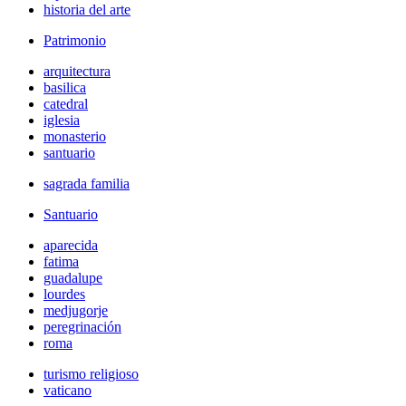
historia del arte
Patrimonio
arquitectura
basilica
catedral
iglesia
monasterio
santuario
sagrada familia
Santuario
aparecida
fatima
guadalupe
lourdes
medjugorje
peregrinación
roma
turismo religioso
vaticano