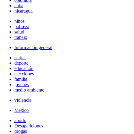
colombia
cuba
nicaragua
niños
pobreza
salud
trabajo
Información general
caritas
deporte
educación
elecciones
familia
jovenes
medio ambiente
violencia
Mexico
aborto
Desapariciones
drogas