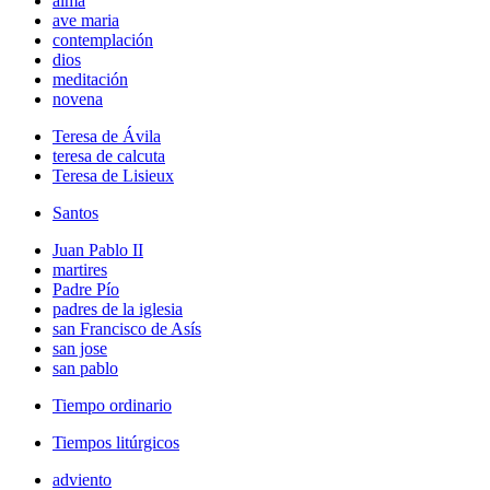
alma
ave maria
contemplación
dios
meditación
novena
Teresa de Ávila
teresa de calcuta
Teresa de Lisieux
Santos
Juan Pablo II
martires
Padre Pío
padres de la iglesia
san Francisco de Asís
san jose
san pablo
Tiempo ordinario
Tiempos litúrgicos
adviento