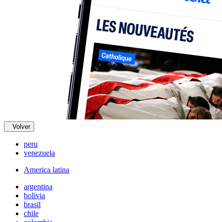
Volver
peru
venezuela
America latina
argentina
bolivia
brasil
chile