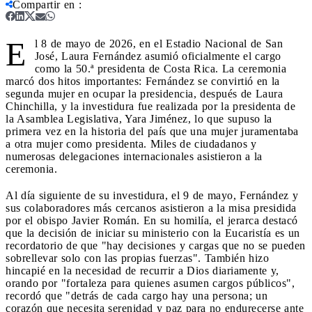
Compartir en
:
E
l 8 de mayo de 2026, en el Estadio Nacional de San
José, Laura Fernández asumió oficialmente el cargo
como la 50.ª presidenta de Costa Rica. La ceremonia
marcó dos hitos importantes: Fernández se convirtió en la
segunda mujer en ocupar la presidencia, después de Laura
Chinchilla, y la investidura fue realizada por la presidenta de
la Asamblea Legislativa, Yara Jiménez, lo que supuso la
primera vez en la historia del país que una mujer juramentaba
a otra mujer como presidenta. Miles de ciudadanos y
numerosas delegaciones internacionales asistieron a la
ceremonia.
Al día siguiente de su investidura, el 9 de mayo, Fernández y
sus colaboradores más cercanos asistieron a la misa presidida
por el obispo Javier Román. En su homilía, el jerarca destacó
que la decisión de iniciar su ministerio con la Eucaristía es un
recordatorio de que "hay decisiones y cargas que no se pueden
sobrellevar solo con las propias fuerzas". También hizo
hincapié en la necesidad de recurrir a Dios diariamente y,
orando por "fortaleza para quienes asumen cargos públicos",
recordó que "detrás de cada cargo hay una persona; un
corazón que necesita serenidad y paz para no endurecerse ante