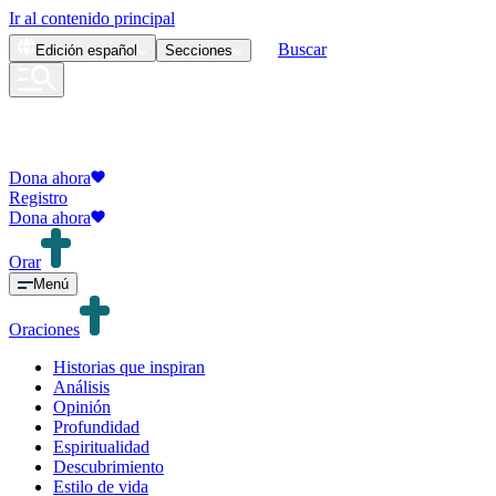
Ir al contenido principal
Buscar
Edición
español
Secciones
Dona ahora
Registro
Dona ahora
Orar
Menú
Oraciones
Historias que inspiran
Análisis
Opinión
Profundidad
Espiritualidad
Descubrimiento
Estilo de vida