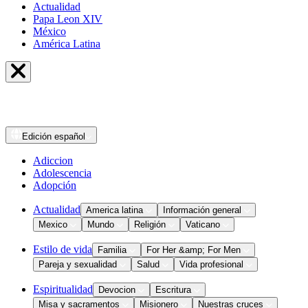
Actualidad
Papa Leon XIV
México
América Latina
Edición
español
Adiccion
Adolescencia
Adopción
Actualidad
America latina
Información general
Mexico
Mundo
Religión
Vaticano
Estilo de vida
Familia
For Her &amp; For Men
Pareja y sexualidad
Salud
Vida profesional
Espiritualidad
Devocion
Escritura
Misa y sacramentos
Misionero
Nuestras cruces