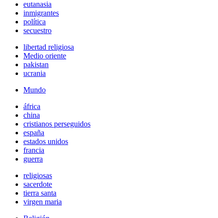
eutanasia
inmigrantes
política
secuestro
libertad religiosa
Medio oriente
pakistan
ucrania
Mundo
áfrica
china
cristianos perseguidos
españa
estados unidos
francia
guerra
religiosas
sacerdote
tierra santa
virgen maria