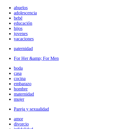
abuelos
adolescencia
bebé
educación
hijos
jovenes
vacaciones
paternidad
For Her &amp; For Men
boda
casa
cocina
embarazo
hombre
maternidad
mujer
Pareja y sexualidad
amor
divorcio