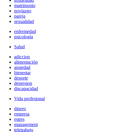
infidelidad
matrimonio
noviazgo
pareja
sexualidad
enfermedad
psicología
Salud
adiccion
alimentación
ansiedad
bienestar
deporte
depresion
discapacidad
Vida profesional
dinero
empresa
estres
management
teletrabajo