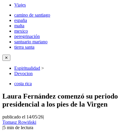
Viajes
camino de santiago
españa
malta
mexico
peregrinación
santuario mariano
tierra santa
✕
Espiritualidad
>
Devocion
costa rica
Laura Fernández comenzó su periodo
presidencial a los pies de la Virgen
publicado el 14/05/26
|
Tomasz Rowiński
|
5
min de lectura