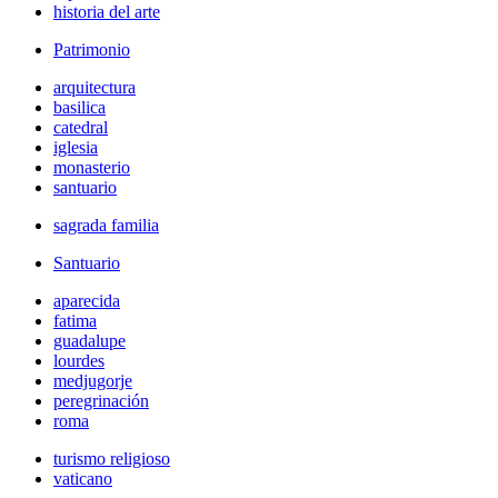
historia del arte
Patrimonio
arquitectura
basilica
catedral
iglesia
monasterio
santuario
sagrada familia
Santuario
aparecida
fatima
guadalupe
lourdes
medjugorje
peregrinación
roma
turismo religioso
vaticano