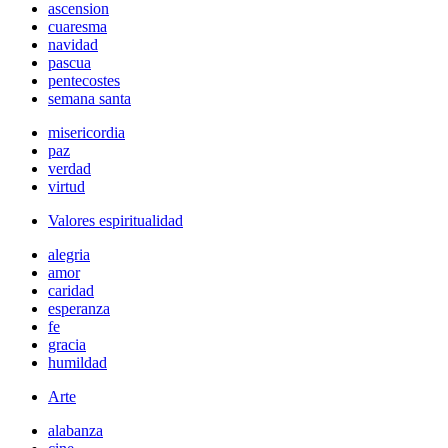
ascension
cuaresma
navidad
pascua
pentecostes
semana santa
misericordia
paz
verdad
virtud
Valores espiritualidad
alegria
amor
caridad
esperanza
fe
gracia
humildad
Arte
alabanza