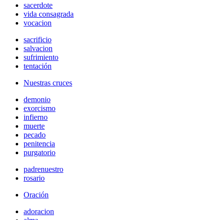
sacerdote
vida consagrada
vocacion
sacrificio
salvacion
sufrimiento
tentación
Nuestras cruces
demonio
exorcismo
infierno
muerte
pecado
penitencia
purgatorio
padrenuestro
rosario
Oración
adoracion