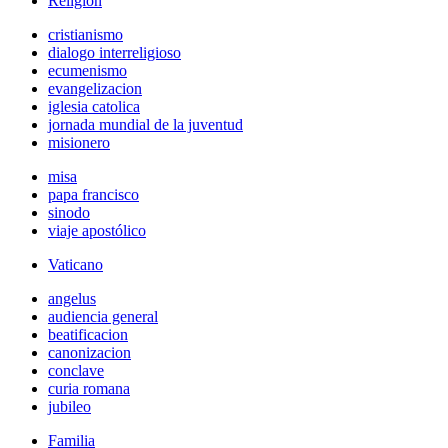
Religión
cristianismo
dialogo interreligioso
ecumenismo
evangelizacion
iglesia catolica
jornada mundial de la juventud
misionero
misa
papa francisco
sinodo
viaje apostólico
Vaticano
angelus
audiencia general
beatificacion
canonizacion
conclave
curia romana
jubileo
Familia