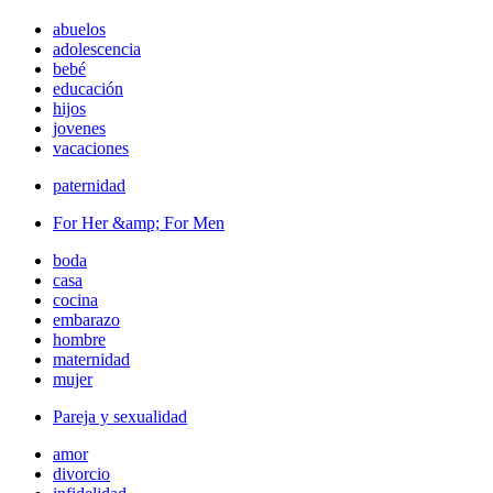
abuelos
adolescencia
bebé
educación
hijos
jovenes
vacaciones
paternidad
For Her &amp; For Men
boda
casa
cocina
embarazo
hombre
maternidad
mujer
Pareja y sexualidad
amor
divorcio