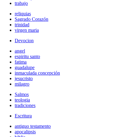
trabajo
reliquias
Sagrado Corazón
trinidad
virgen maria
Devocion
angel
espiritu santo
fatima
guadalupe
inmaculada concepción
jesucristo
milagro
Salmos
teologia
tradiciones
Escritura
antiguo testamento
apocalipsis