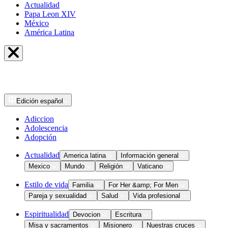
Actualidad
Papa Leon XIV
México
América Latina
Edición
español
Adiccion
Adolescencia
Adopción
Actualidad
America latina
Información general
Mexico
Mundo
Religión
Vaticano
Estilo de vida
Familia
For Her &amp; For Men
Pareja y sexualidad
Salud
Vida profesional
Espiritualidad
Devocion
Escritura
Misa y sacramentos
Misionero
Nuestras cruces