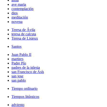
alma
ave maria
contemplación
dios
meditación
novena
Teresa de Ávila
teresa de calcuta
Teresa de Lisieux
Santos
Juan Pablo II
martires
Padre Pío
padres de la iglesia
san Francisco de Asís
san jose
san pablo
Tiempo ordinario
Tiempos litúrgicos
adviento