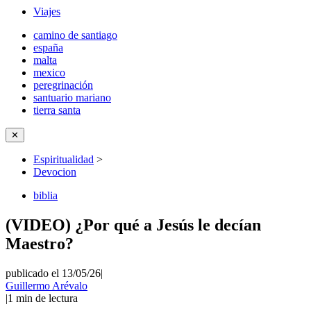
Viajes
camino de santiago
españa
malta
mexico
peregrinación
santuario mariano
tierra santa
✕
Espiritualidad
>
Devocion
biblia
(VIDEO) ¿Por qué a Jesús le decían
Maestro?
publicado el 13/05/26
|
Guillermo Arévalo
|
1
min de lectura