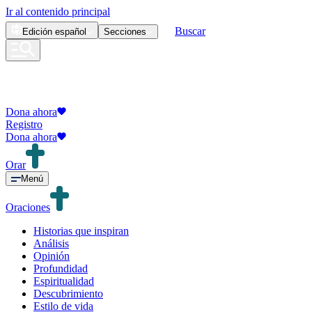
Ir al contenido principal
Buscar
Edición
español
Secciones
Dona ahora
Registro
Dona ahora
Orar
Menú
Oraciones
Historias que inspiran
Análisis
Opinión
Profundidad
Espiritualidad
Descubrimiento
Estilo de vida