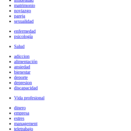
infidelidad
matrimonio
noviazgo
pareja
sexualidad
enfermedad
psicología
Salud
adiccion
alimentación
ansiedad
bienestar
deporte
depresion
discapacidad
Vida profesional
dinero
empresa
estres
management
teletrabajo