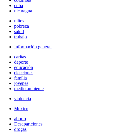
colombia
cuba
nicaragua
niños
pobreza
salud
trabajo
Información general
caritas
deporte
educación
elecciones
familia
jovenes
medio ambiente
violencia
Mexico
aborto
Desapariciones
drogas