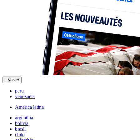
Volver
peru
venezuela
America latina
argentina
bolivia
brasil
chile