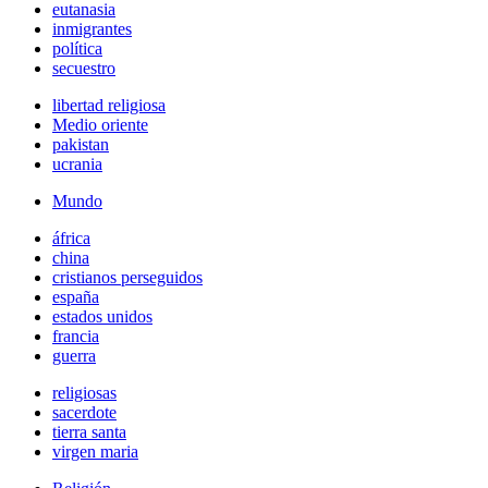
eutanasia
inmigrantes
política
secuestro
libertad religiosa
Medio oriente
pakistan
ucrania
Mundo
áfrica
china
cristianos perseguidos
españa
estados unidos
francia
guerra
religiosas
sacerdote
tierra santa
virgen maria