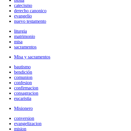
biblia
catecismo
derecho canonico
evangelio
nuevo testamento
liturgia
matrimonio
misa
sacramentos
Misa y sacramentos
bautismo
bendición
comunion
confesion
confirmacion
consagracion
eucaristia
Misionero
conversion
evangelizacion
mision