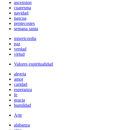
ascension
cuaresma
navidad
pascua
pentecostes
semana santa
misericordia
paz
verdad
virtud
Valores espiritualidad
alegria
amor
caridad
esperanza
fe
gracia
humildad
Arte
alabanza