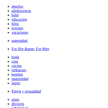
abuelos
adolescencia
bebé
educación
hijos
jovenes
vacaciones
paternidad
For Her &amp; For Men
boda
casa
cocina
embarazo
hombre
maternidad
mujer
Pareja y sexualidad
amor
divorcio