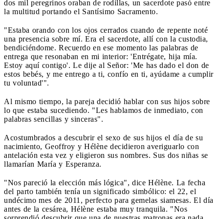
dos mil peregrinos oraban de rodillas, un sacerdote pasó entre
la multitud portando el Santísimo Sacramento.
"Estaba orando con los ojos cerrados cuando de repente noté
una presencia sobre mí. Era el sacerdote, allí con la custodia,
bendiciéndome. Recuerdo en ese momento las palabras de
entrega que resonaban en mi interior: 'Entrégate, hija mía.
Estoy aquí contigo'. Le dije al Señor: 'Me has dado el don de
estos bebés, y me entrego a ti, confío en ti, ayúdame a cumplir
tu voluntad'".
Al mismo tiempo, la pareja decidió hablar con sus hijos sobre
lo que estaba sucediendo. "Les hablamos de inmediato, con
palabras sencillas y sinceras".
Acostumbrados a descubrir el sexo de sus hijos el día de su
nacimiento, Geoffroy y Hélène decidieron averiguarlo con
antelación esta vez y eligieron sus nombres. Sus dos niñas se
llamarían María y Esperanza.
"Nos pareció la elección más lógica", dice Hélène. La fecha
del parto también tenía un significado simbólico: el 22, el
undécimo mes de 2011, perfecto para gemelas siamesas. El día
antes de la cesárea, Hélène estaba muy tranquila. "Nos
sorprendió descubrir que una de nuestras matronas era nada