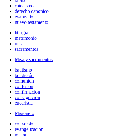
biblia
catecismo
derecho canonico
evangelio
nuevo testamento
liturgia
matrimonio
misa
sacramentos
Misa y sacramentos
bautismo
bendición
comunion
confesion
confirmacion
consagracion
eucaristia
Misionero
conversion
evangelizacion
mision