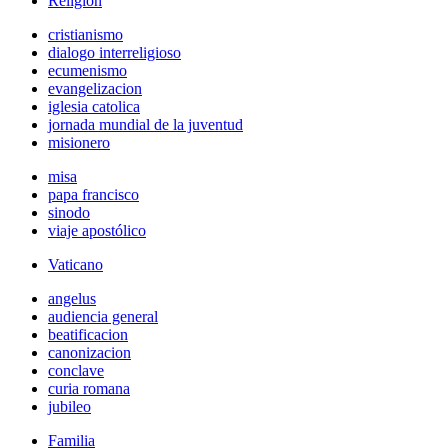
Religión
cristianismo
dialogo interreligioso
ecumenismo
evangelizacion
iglesia catolica
jornada mundial de la juventud
misionero
misa
papa francisco
sinodo
viaje apostólico
Vaticano
angelus
audiencia general
beatificacion
canonizacion
conclave
curia romana
jubileo
Familia