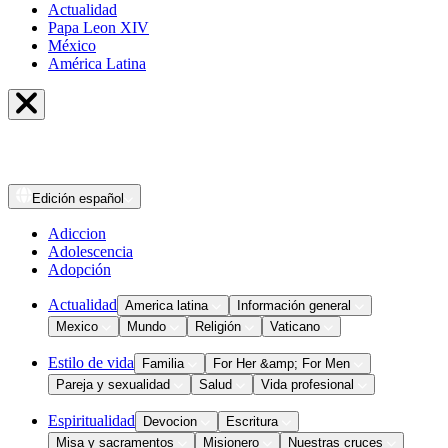
Actualidad
Papa Leon XIV
México
América Latina
Edición
español
Adiccion
Adolescencia
Adopción
Actualidad
America latina
Información general
Mexico
Mundo
Religión
Vaticano
Estilo de vida
Familia
For Her &amp; For Men
Pareja y sexualidad
Salud
Vida profesional
Espiritualidad
Devocion
Escritura
Misa y sacramentos
Misionero
Nuestras cruces