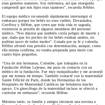
eran gemelos siameses. Soy enfermera, así que enseguida
comprendí que mis hijos eran siameses", recuerda Hélène.
El equipo médico recomendó rápidamente interrumpir el
embarazo porque los bebés no eran viables. Devastados,
Geoffroy y Hélène, que creen que toda vida es sagrada,
resistieron la presión de algunos miembros del personal
médico. "Nos dijeron que también corría peligro de muerte y
que, dado que los pechos de los bebés estaban unidos, no
podrían nacer de todos modos". Guiada por su fe y valentía,
Hélène afrontó esta presión con determinación, aunque, como
ella misma confirma, no estaba preparada para morir con
cuatro hijos pequeños.
“Una de mis hermanas, Colombe, que trabajaba en la
Fundación Jérôme Lejeune, me puso en contacto con un
médico de la fundación. Fue muy tranquilizador y me aconsejó
que me tomara mi tiempo. También contacté con la maternidad
Sainte Félicité de París, donde las Hermanitas de los
Hospitales de Maternidad Católicos me brindaron mucho
apoyo. Un ginecólogo de la maternidad incluso se ofreció a
controlar mi embarazo”, recuerda Hélène.
Mientras tanto, su familia y amigos iniciaron una novena a