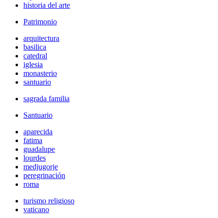
historia del arte
Patrimonio
arquitectura
basilica
catedral
iglesia
monasterio
santuario
sagrada familia
Santuario
aparecida
fatima
guadalupe
lourdes
medjugorje
peregrinación
roma
turismo religioso
vaticano