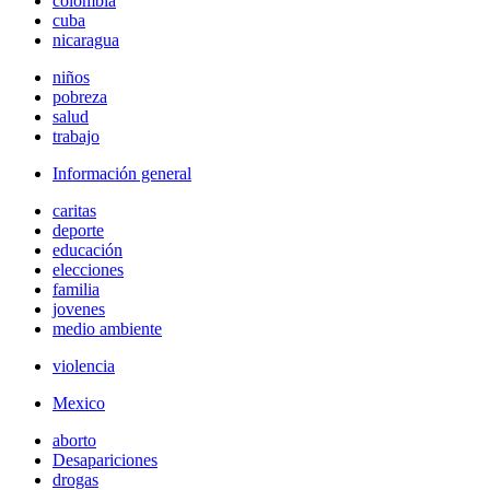
colombia
cuba
nicaragua
niños
pobreza
salud
trabajo
Información general
caritas
deporte
educación
elecciones
familia
jovenes
medio ambiente
violencia
Mexico
aborto
Desapariciones
drogas