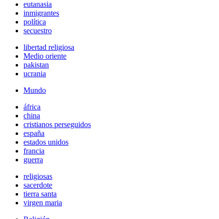
eutanasia
inmigrantes
política
secuestro
libertad religiosa
Medio oriente
pakistan
ucrania
Mundo
áfrica
china
cristianos perseguidos
españa
estados unidos
francia
guerra
religiosas
sacerdote
tierra santa
virgen maria