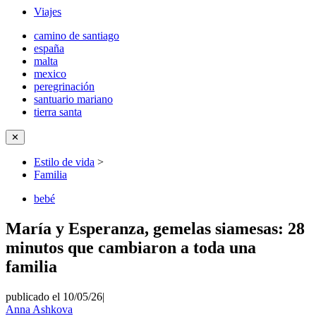
Viajes
camino de santiago
españa
malta
mexico
peregrinación
santuario mariano
tierra santa
✕
Estilo de vida
>
Familia
bebé
María y Esperanza, gemelas siamesas: 28
minutos que cambiaron a toda una
familia
publicado el 10/05/26
|
Anna Ashkova