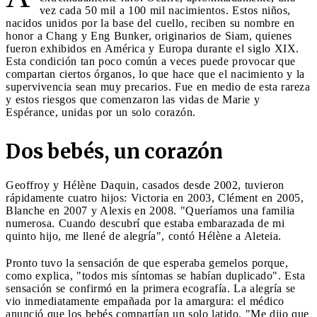
vez cada 50 mil a 100 mil nacimientos. Estos niños,
nacidos unidos por la base del cuello, reciben su nombre en
honor a Chang y Eng Bunker, originarios de Siam, quienes
fueron exhibidos en América y Europa durante el siglo XIX.
Esta condición tan poco común a veces puede provocar que
compartan ciertos órganos, lo que hace que el nacimiento y la
supervivencia sean muy precarios. Fue en medio de esta rareza
y estos riesgos que comenzaron las vidas de Marie y
Espérance, unidas por un solo corazón.
Dos bebés, un corazón
Geoffroy y Hélène Daquin, casados ​​desde 2002, tuvieron
rápidamente cuatro hijos: Victoria en 2003, Clément en 2005,
Blanche en 2007 y Alexis en 2008. "Queríamos una familia
numerosa. Cuando descubrí que estaba embarazada de mi
quinto hijo, me llené de alegría", contó Hélène a Aleteia.
Pronto tuvo la sensación de que esperaba gemelos porque,
como explica, "todos mis síntomas se habían duplicado". Esta
sensación se confirmó en la primera ecografía. La alegría se
vio inmediatamente empañada por la amargura: el médico
anunció que los bebés compartían un solo latido. "Me dijo que