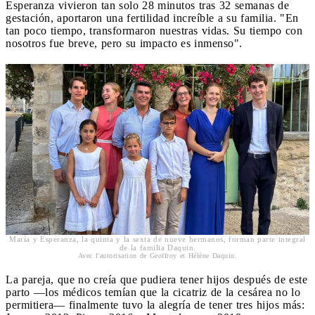
Esperanza vivieron tan solo 28 minutos tras 32 semanas de
gestación, aportaron una fertilidad increíble a su familia. "En
tan poco tiempo, transformaron nuestras vidas. Su tiempo con
nosotros fue breve, pero su impacto es inmenso".
María y Esperanza, la quinta y la sexta de nueve hermanos, forman parte integral
de la familia Daquin.
Avec l'autorisation de Geoffroy et Hélène Daquin.
La pareja, que no creía que pudiera tener hijos después de este
parto —los médicos temían que la cicatriz de la cesárea no lo
permitiera— finalmente tuvo la alegría de tener tres hijos más: