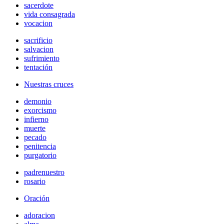
sacerdote
vida consagrada
vocacion
sacrificio
salvacion
sufrimiento
tentación
Nuestras cruces
demonio
exorcismo
infierno
muerte
pecado
penitencia
purgatorio
padrenuestro
rosario
Oración
adoracion