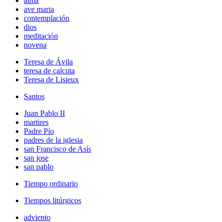
alma
ave maria
contemplación
dios
meditación
novena
Teresa de Ávila
teresa de calcuta
Teresa de Lisieux
Santos
Juan Pablo II
martires
Padre Pío
padres de la iglesia
san Francisco de Asís
san jose
san pablo
Tiempo ordinario
Tiempos litúrgicos
adviento