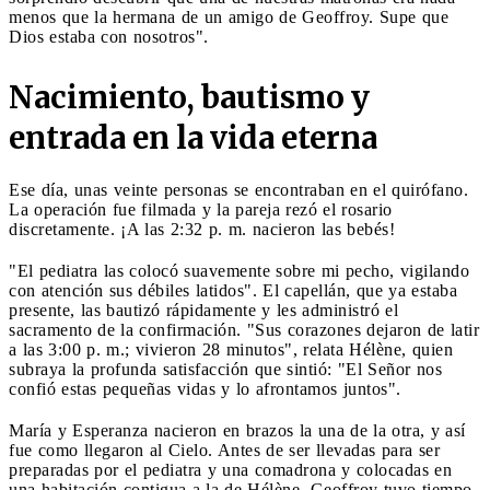
menos que la hermana de un amigo de Geoffroy. Supe que
Dios estaba con nosotros".
Nacimiento, bautismo y
entrada en la vida eterna
Ese día, unas veinte personas se encontraban en el quirófano.
La operación fue filmada y la pareja rezó el rosario
discretamente. ¡A las 2:32 p. m. nacieron las bebés!
"El pediatra las colocó suavemente sobre mi pecho, vigilando
con atención sus débiles latidos". El capellán, que ya estaba
presente, las bautizó rápidamente y les administró el
sacramento de la confirmación. "Sus corazones dejaron de latir
a las 3:00 p. m.; vivieron 28 minutos", relata Hélène, quien
subraya la profunda satisfacción que sintió: "El Señor nos
confió estas pequeñas vidas y lo afrontamos juntos".
María y Esperanza nacieron en brazos la una de la otra, y así
fue como llegaron al Cielo. Antes de ser llevadas para ser
preparadas por el pediatra y una comadrona y colocadas en
una habitación contigua a la de Hélène, Geoffroy tuvo tiempo