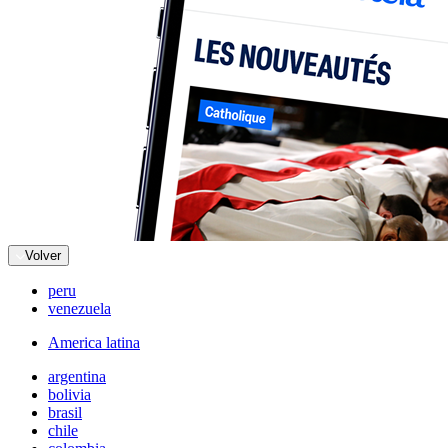
Volver
peru
venezuela
America latina
argentina
bolivia
brasil
chile