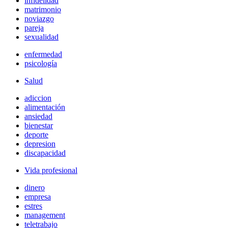
infidelidad
matrimonio
noviazgo
pareja
sexualidad
enfermedad
psicología
Salud
adiccion
alimentación
ansiedad
bienestar
deporte
depresion
discapacidad
Vida profesional
dinero
empresa
estres
management
teletrabajo