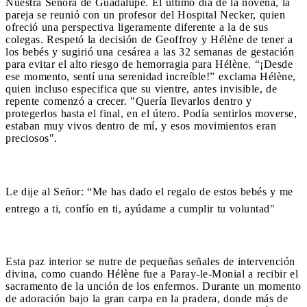
Nuestra Señora de Guadalupe. El último día de la novena, la
pareja se reunió con un profesor del Hospital Necker, quien
ofreció una perspectiva ligeramente diferente a la de sus
colegas. Respetó la decisión de Geoffroy y Hélène de tener a
los bebés y sugirió una cesárea a las 32 semanas de gestación
para evitar el alto riesgo de hemorragia para Hélène. “¡Desde
ese momento, sentí una serenidad increíble!” exclama Hélène,
quien incluso especifica que su vientre, antes invisible, de
repente comenzó a crecer. "Quería llevarlos dentro y
protegerlos hasta el final, en el útero. Podía sentirlos moverse,
estaban muy vivos dentro de mí, y esos movimientos eran
preciosos".
Le dije al Señor: “Me has dado el regalo de estos bebés y me
entrego a ti, confío en ti, ayúdame a cumplir tu voluntad"
Esta paz interior se nutre de pequeñas señales de intervención
divina, como cuando Hélène fue a Paray-le-Monial a recibir el
sacramento de la unción de los enfermos. Durante un momento
de adoración bajo la gran carpa en la pradera, donde más de