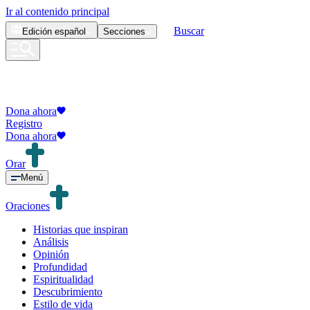
Ir al contenido principal
Buscar
Edición
español
Secciones
Dona ahora
Registro
Dona ahora
Orar
Menú
Oraciones
Historias que inspiran
Análisis
Opinión
Profundidad
Espiritualidad
Descubrimiento
Estilo de vida