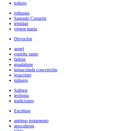
trabajo
reliquias
Sagrado Corazón
trinidad
virgen maria
Devocion
angel
espiritu santo
fatima
guadalupe
inmaculada concepción
jesucristo
milagro
Salmos
teologia
tradiciones
Escritura
antiguo testamento
apocalipsis