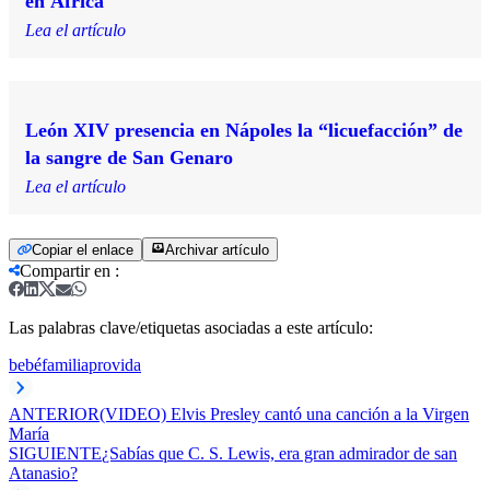
en África
Lea el artículo
León XIV presencia en Nápoles la “licuefacción” de
la sangre de San Genaro
Lea el artículo
Copiar el enlace
Archivar artículo
Compartir en
:
Las palabras clave/etiquetas asociadas a este artículo:
bebé
familia
provida
ANTERIOR
(VIDEO) Elvis Presley cantó una canción a la Virgen
María
SIGUIENTE
¿Sabías que C. S. Lewis, era gran admirador de san
Atanasio?