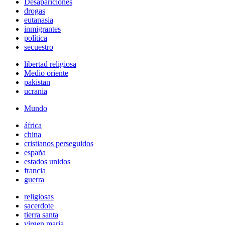
Desapariciones
drogas
eutanasia
inmigrantes
política
secuestro
libertad religiosa
Medio oriente
pakistan
ucrania
Mundo
áfrica
china
cristianos perseguidos
españa
estados unidos
francia
guerra
religiosas
sacerdote
tierra santa
virgen maria