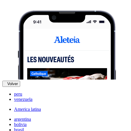
Volver
peru
venezuela
America latina
argentina
bolivia
brasil