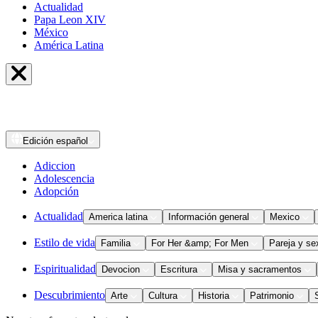
Actualidad
Papa Leon XIV
México
América Latina
Edición
español
Adiccion
Adolescencia
Adopción
Actualidad
America latina
Información general
Mexico
Estilo de vida
Familia
For Her &amp; For Men
Pareja y se
Espiritualidad
Devocion
Escritura
Misa y sacramentos
Descubrimiento
Arte
Cultura
Historia
Patrimonio