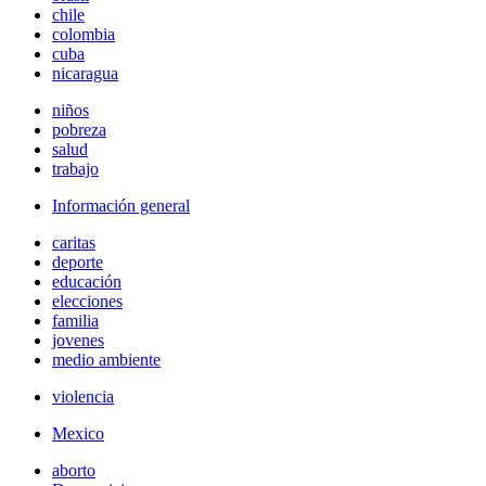
chile
colombia
cuba
nicaragua
niños
pobreza
salud
trabajo
Información general
caritas
deporte
educación
elecciones
familia
jovenes
medio ambiente
violencia
Mexico
aborto