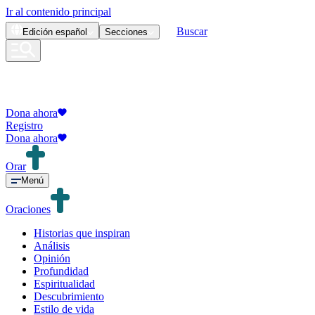
Ir al contenido principal
Buscar
Edición
español
Secciones
Dona ahora
Registro
Dona ahora
Orar
Menú
Oraciones
Historias que inspiran
Análisis
Opinión
Profundidad
Espiritualidad
Descubrimiento
Estilo de vida