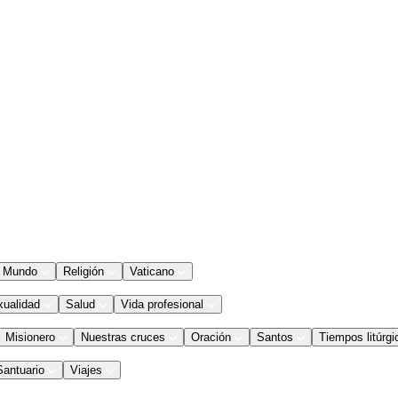
Mundo
Religión
Vaticano
xualidad
Salud
Vida profesional
Misionero
Nuestras cruces
Oración
Santos
Tiempos litúrgi
Santuario
Viajes