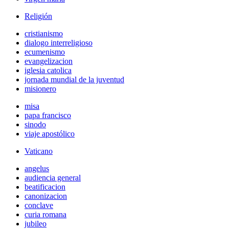
Religión
cristianismo
dialogo interreligioso
ecumenismo
evangelizacion
iglesia catolica
jornada mundial de la juventud
misionero
misa
papa francisco
sinodo
viaje apostólico
Vaticano
angelus
audiencia general
beatificacion
canonizacion
conclave
curia romana
jubileo