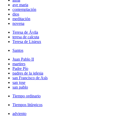
alma
ave maria
contemplación
dios
meditación
novena
Teresa de Ávila
teresa de calcuta
Teresa de Lisieux
Santos
Juan Pablo II
martires
Padre Pío
padres de la iglesia
san Francisco de Asís
san jose
san pablo
Tiempo ordinario
Tiempos litúrgicos
adviento