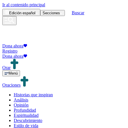
Ir al contenido principal
Buscar
Edición
español
Secciones
Dona ahora
Registro
Dona ahora
Orar
Menú
Oraciones
Historias que inspiran
Análisis
Opinión
Profundidad
Espiritualidad
Descubrimiento
Estilo de vida