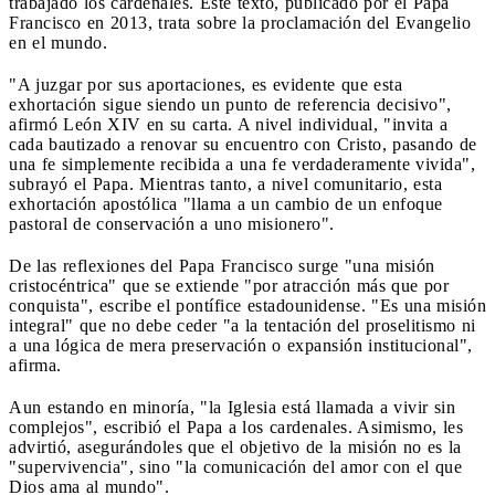
trabajado los cardenales. Este texto, publicado por el Papa
Francisco en 2013, trata sobre la proclamación del Evangelio
en el mundo.
"A juzgar por sus aportaciones, es evidente que esta
exhortación sigue siendo un punto de referencia decisivo",
afirmó León XIV en su carta. A nivel individual, "invita a
cada bautizado a renovar su encuentro con Cristo, pasando de
una fe simplemente recibida a una fe verdaderamente vivida",
subrayó el Papa. Mientras tanto, a nivel comunitario, esta
exhortación apostólica "llama a un cambio de un enfoque
pastoral de conservación a uno misionero".
De las reflexiones del Papa Francisco surge "una misión
cristocéntrica" que se extiende "por atracción más que por
conquista", escribe el pontífice estadounidense. "Es una misión
integral" que no debe ceder "a la tentación del proselitismo ni
a una lógica de mera preservación o expansión institucional",
afirma.
Aun estando en minoría, "la Iglesia está llamada a vivir sin
complejos", escribió el Papa a los cardenales. Asimismo, les
advirtió, asegurándoles que el objetivo de la misión no es la
"supervivencia", sino "la comunicación del amor con el que
Dios ama al mundo".