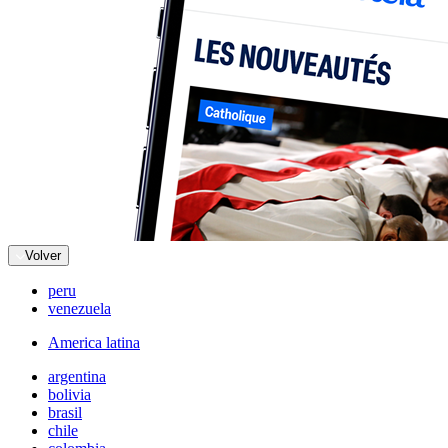
Volver
peru
venezuela
America latina
argentina
bolivia
brasil
chile