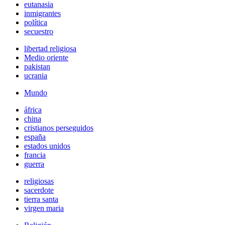
eutanasia
inmigrantes
política
secuestro
libertad religiosa
Medio oriente
pakistan
ucrania
Mundo
áfrica
china
cristianos perseguidos
españa
estados unidos
francia
guerra
religiosas
sacerdote
tierra santa
virgen maria