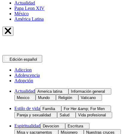
Actualidad
Papa Leon XIV
México
América Latina
Edición
español
Adiccion
Adolescencia
Adopción
Actualidad
America latina
Información general
Mexico
Mundo
Religión
Vaticano
Estilo de vida
Familia
For Her &amp; For Men
Pareja y sexualidad
Salud
Vida profesional
Espiritualidad
Devocion
Escritura
Misa y sacramentos
Misionero
Nuestras cruces