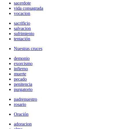
sacerdote
vida consagrada
vocacion
sacrificio
salvacion
sufrimiento
tentación
Nuestras cruces
demonio
exorcismo
infierno
muerte
pecado
penitencia
purgatorio
padrenuestro
rosario
Oración
adoracion