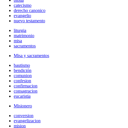
biblia
catecismo
derecho canonico
evangelio
nuevo testamento
liturgia
matrimonio
misa
sacramentos
Misa y sacramentos
bautismo
bendición
comunion
confesion
confirmacion
consagracion
eucaristia
Misionero
conversion
evangelizacion
mision