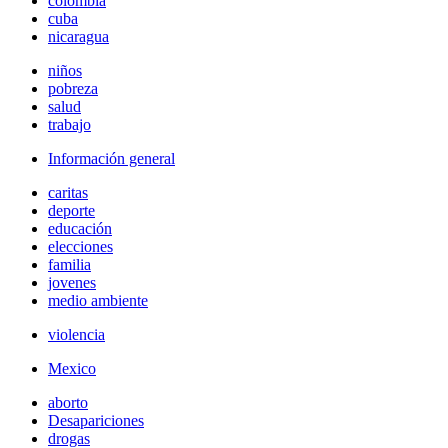
colombia
cuba
nicaragua
niños
pobreza
salud
trabajo
Información general
caritas
deporte
educación
elecciones
familia
jovenes
medio ambiente
violencia
Mexico
aborto
Desapariciones
drogas