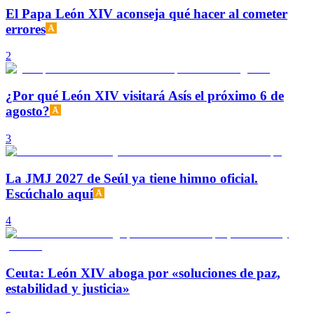
El Papa León XIV aconseja qué hacer al cometer
errores
2
¿Por qué León XIV visitará Asís el próximo 6 de
agosto?
3
La JMJ 2027 de Seúl ya tiene himno oficial.
Escúchalo aquí
4
Ceuta: León XIV aboga por «soluciones de paz,
estabilidad y justicia»