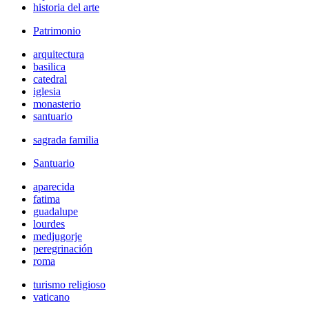
historia del arte
Patrimonio
arquitectura
basilica
catedral
iglesia
monasterio
santuario
sagrada familia
Santuario
aparecida
fatima
guadalupe
lourdes
medjugorje
peregrinación
roma
turismo religioso
vaticano