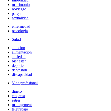
infidelidad
matrimonio
noviazgo
pareja
sexualidad
enfermedad
psicología
Salud
adiccion
alimentación
ansiedad
bienestar
deporte
depresion
discapacidad
Vida profesional
dinero
empresa
estres
management
teletrabajo