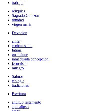
trabajo
reliquias
Sagrado Corazón
trinidad
virgen maria
Devocion
angel
espiritu santo
fatima
guadalupe
inmaculada concepción
jesucristo
milagro
Salmos
teologia
tradiciones
Escritura
antiguo testamento
apocalipsis