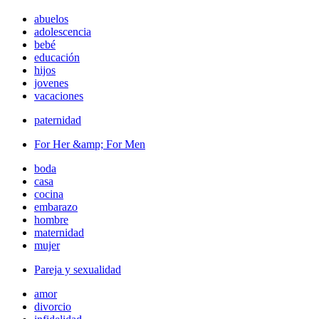
abuelos
adolescencia
bebé
educación
hijos
jovenes
vacaciones
paternidad
For Her &amp; For Men
boda
casa
cocina
embarazo
hombre
maternidad
mujer
Pareja y sexualidad
amor
divorcio