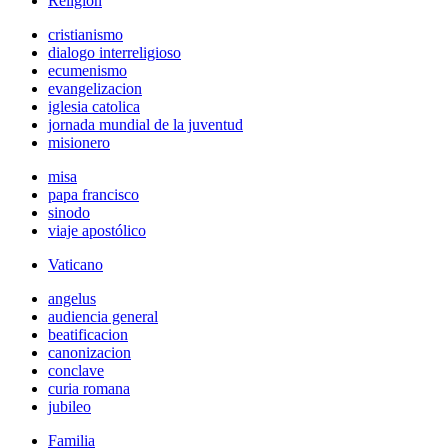
Religión
cristianismo
dialogo interreligioso
ecumenismo
evangelizacion
iglesia catolica
jornada mundial de la juventud
misionero
misa
papa francisco
sinodo
viaje apostólico
Vaticano
angelus
audiencia general
beatificacion
canonizacion
conclave
curia romana
jubileo
Familia