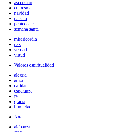
ascension
cuaresma
navidad
pascua
pentecostes
semana santa
misericordia
paz
verdad
virtud
Valores espiritualidad
alegria
amor
caridad
esperanza
fe
gracia
humildad
Arte
alabanza