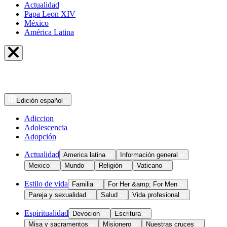
Actualidad
Papa Leon XIV
México
América Latina
Edición
español
Adiccion
Adolescencia
Adopción
Actualidad
America latina
Información general
Mexico
Mundo
Religión
Vaticano
Estilo de vida
Familia
For Her &amp; For Men
Pareja y sexualidad
Salud
Vida profesional
Espiritualidad
Devocion
Escritura
Misa y sacramentos
Misionero
Nuestras cruces