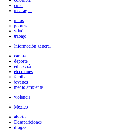
colombia
cuba
nicaragua
niños
pobreza
salud
trabajo
Información general
caritas
deporte
educación
elecciones
familia
jovenes
medio ambiente
violencia
Mexico
aborto
Desapariciones
drogas