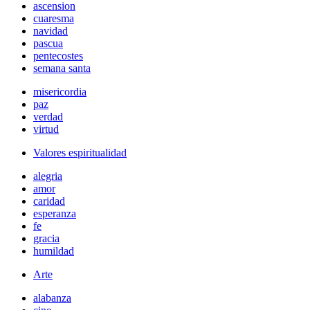
ascension
cuaresma
navidad
pascua
pentecostes
semana santa
misericordia
paz
verdad
virtud
Valores espiritualidad
alegria
amor
caridad
esperanza
fe
gracia
humildad
Arte
alabanza