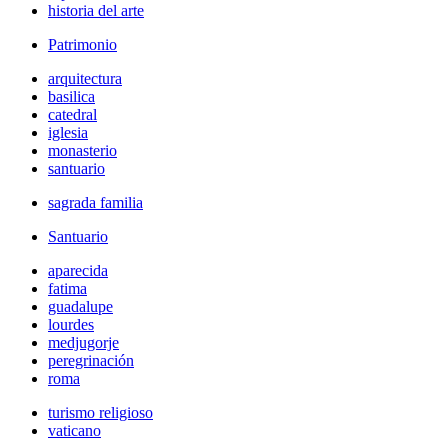
historia del arte
Patrimonio
arquitectura
basilica
catedral
iglesia
monasterio
santuario
sagrada familia
Santuario
aparecida
fatima
guadalupe
lourdes
medjugorje
peregrinación
roma
turismo religioso
vaticano