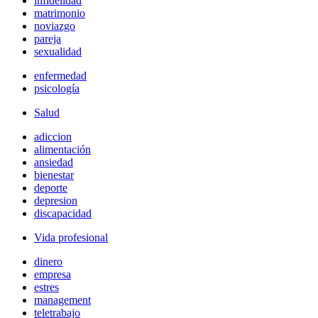
infidelidad
matrimonio
noviazgo
pareja
sexualidad
enfermedad
psicología
Salud
adiccion
alimentación
ansiedad
bienestar
deporte
depresion
discapacidad
Vida profesional
dinero
empresa
estres
management
teletrabajo