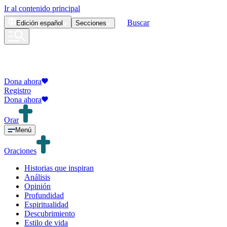
Ir al contenido principal
Buscar
Edición
español
Secciones
Dona ahora
Registro
Dona ahora
Orar
Menú
Oraciones
Historias que inspiran
Análisis
Opinión
Profundidad
Espiritualidad
Descubrimiento
Estilo de vida