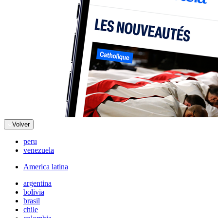
Volver
peru
venezuela
America latina
argentina
bolivia
brasil
chile