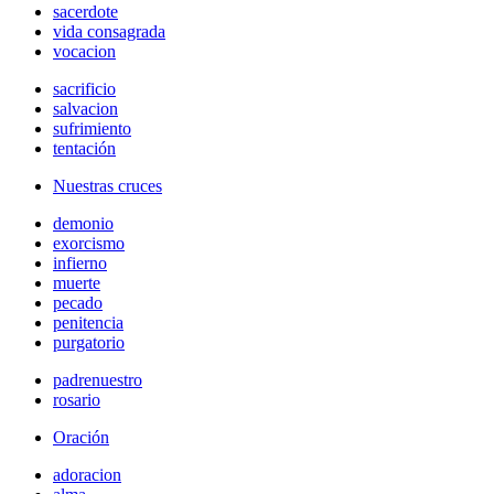
sacerdote
vida consagrada
vocacion
sacrificio
salvacion
sufrimiento
tentación
Nuestras cruces
demonio
exorcismo
infierno
muerte
pecado
penitencia
purgatorio
padrenuestro
rosario
Oración
adoracion