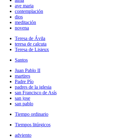
alma
ave maria
contemplación
dios
meditación
novena
Teresa de Ávila
teresa de calcuta
Teresa de Lisieux
Santos
Juan Pablo II
martires
Padre Pío
padres de la iglesia
san Francisco de Asís
san jose
san pablo
Tiempo ordinario
Tiempos litúrgicos
adviento