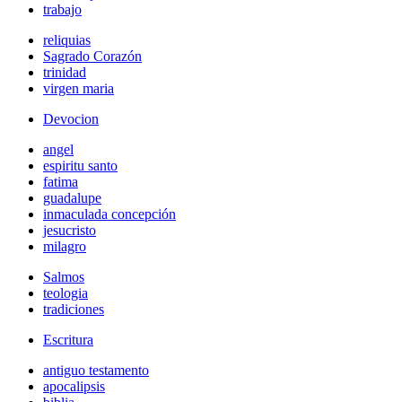
trabajo
reliquias
Sagrado Corazón
trinidad
virgen maria
Devocion
angel
espiritu santo
fatima
guadalupe
inmaculada concepción
jesucristo
milagro
Salmos
teologia
tradiciones
Escritura
antiguo testamento
apocalipsis