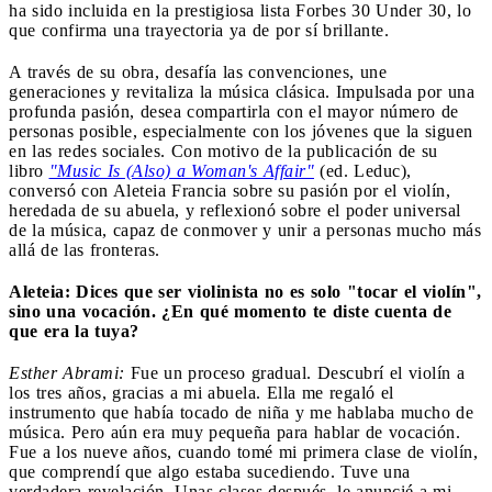
ha sido incluida en la prestigiosa lista Forbes 30 Under 30, lo
que confirma una trayectoria ya de por sí brillante.
A través de su obra, desafía las convenciones, une
generaciones y revitaliza la música clásica. Impulsada por una
profunda pasión, desea compartirla con el mayor número de
personas posible, especialmente con los jóvenes que la siguen
en las redes sociales. Con motivo de la publicación de su
libro
"Music Is (Also) a Woman's Affair"
(ed. Leduc),
conversó con Aleteia Francia sobre su pasión por el violín,
heredada de su abuela, y reflexionó sobre el poder universal
de la música, capaz de conmover y unir a personas mucho más
allá de las fronteras.
Aleteia: Dices que ser violinista no es solo "tocar el violín",
sino una vocación. ¿En qué momento te diste cuenta de
que era la tuya?
Esther Abrami:
Fue un proceso gradual. Descubrí el violín a
los tres años, gracias a mi abuela. Ella me regaló el
instrumento que había tocado de niña y me hablaba mucho de
música. Pero aún era muy pequeña para hablar de vocación.
Fue a los nueve años, cuando tomé mi primera clase de violín,
que comprendí que algo estaba sucediendo. Tuve una
verdadera revelación. Unas clases después, le anuncié a mi