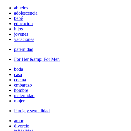
abuelos
adolescencia
bebé
educación
hijos
jovenes
vacaciones
paternidad
For Her &amp; For Men
boda
casa
cocina
embarazo
hombre
maternidad
mujer
Pareja y sexualidad
amor
divorcio