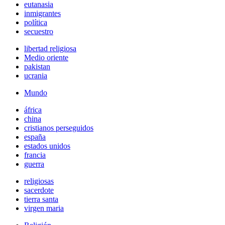
eutanasia
inmigrantes
política
secuestro
libertad religiosa
Medio oriente
pakistan
ucrania
Mundo
áfrica
china
cristianos perseguidos
españa
estados unidos
francia
guerra
religiosas
sacerdote
tierra santa
virgen maria