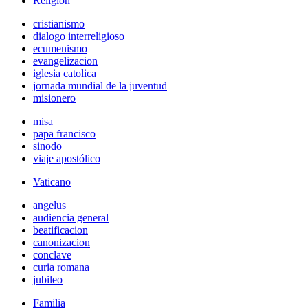
Religión
cristianismo
dialogo interreligioso
ecumenismo
evangelizacion
iglesia catolica
jornada mundial de la juventud
misionero
misa
papa francisco
sinodo
viaje apostólico
Vaticano
angelus
audiencia general
beatificacion
canonizacion
conclave
curia romana
jubileo
Familia