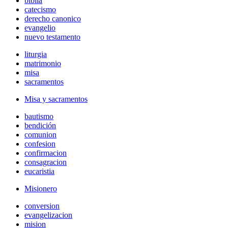
biblia
catecismo
derecho canonico
evangelio
nuevo testamento
liturgia
matrimonio
misa
sacramentos
Misa y sacramentos
bautismo
bendición
comunion
confesion
confirmacion
consagracion
eucaristia
Misionero
conversion
evangelizacion
mision