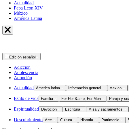
Actualidad
Papa Leon XIV
México
América Latina
Edición
español
Adiccion
Adolescencia
Adopción
Actualidad
America latina
Información general
Mexico
Estilo de vida
Familia
For Her &amp; For Men
Pareja y se
Espiritualidad
Devocion
Escritura
Misa y sacramentos
Descubrimiento
Arte
Cultura
Historia
Patrimonio