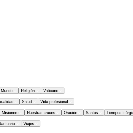
Mundo
Religión
Vaticano
xualidad
Salud
Vida profesional
Misionero
Nuestras cruces
Oración
Santos
Tiempos litúrgi
Santuario
Viajes