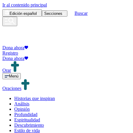
Ir al contenido principal
Buscar
Edición
español
Secciones
Dona ahora
Registro
Dona ahora
Orar
Menú
Oraciones
Historias que inspiran
Análisis
Opinión
Profundidad
Espiritualidad
Descubrimiento
Estilo de vida