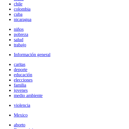
chile
colombia
cuba
nicaragua
niños
pobreza
salud
trabajo
Información general
caritas
deporte
educación
elecciones
familia
jovenes
medio ambiente
violencia
Mexico
aborto