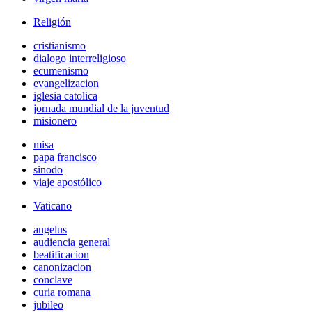
Religión
cristianismo
dialogo interreligioso
ecumenismo
evangelizacion
iglesia catolica
jornada mundial de la juventud
misionero
misa
papa francisco
sinodo
viaje apostólico
Vaticano
angelus
audiencia general
beatificacion
canonizacion
conclave
curia romana
jubileo