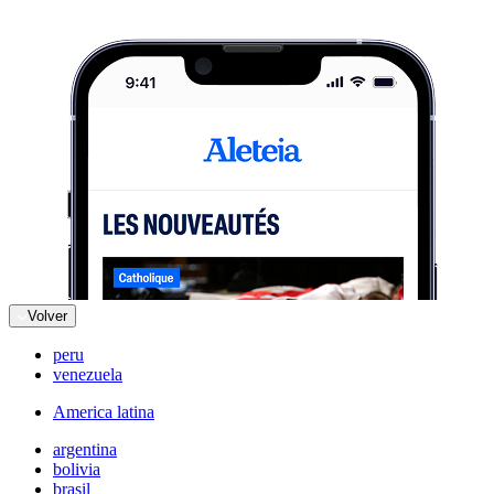
Volver
peru
venezuela
America latina
argentina
bolivia
brasil