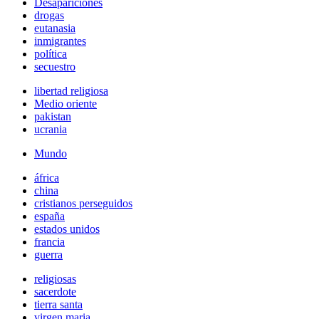
Desapariciones
drogas
eutanasia
inmigrantes
política
secuestro
libertad religiosa
Medio oriente
pakistan
ucrania
Mundo
áfrica
china
cristianos perseguidos
españa
estados unidos
francia
guerra
religiosas
sacerdote
tierra santa
virgen maria